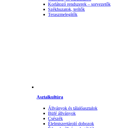
Korlátozó rendszerek – sorvezetők
Székhuzatok, terítők
Teraszmelegítők
Asztalkultúra
Állványok és tálalóasztalok
Büfé állványok
Csészék
Élelmiszertároló dobozok