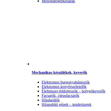
Mosogatógépkosarak
Mechanikus készülékek, keverők
Elektromos burgonyahámozók
Elektromos kenyérszeletelők
Élelmiszer-feldolgozók – bolygókeverők
Facsarók, citrusfacsarók
Húsdarálók
Húspuhító gépek – tenderizerek