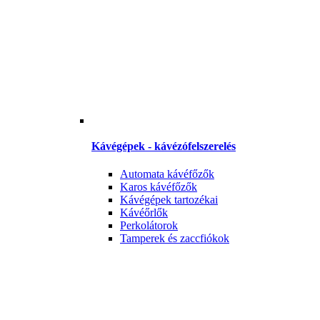
Kávégépek - kávézófelszerelés
Automata kávéfőzők
Karos kávéfőzők
Kávégépek tartozékai
Kávéőrlők
Perkolátorok
Tamperek és zaccfiókok