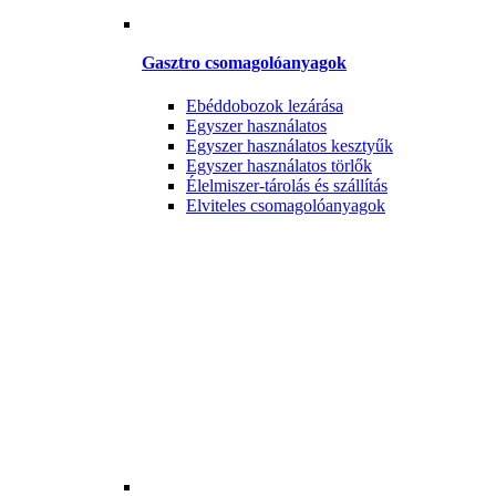
Gasztro csomagolóanyagok
Ebéddobozok lezárása
Egyszer használatos
Egyszer használatos kesztyűk
Egyszer használatos törlők
Élelmiszer-tárolás és szállítás
Elviteles csomagolóanyagok