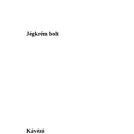
Jégkrém bolt
Kávézó