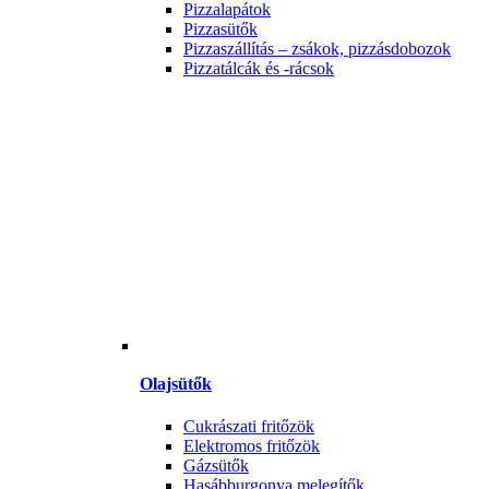
Pizzalapátok
Pizzasütők
Pizzaszállítás – zsákok, pizzásdobozok
Pizzatálcák és -rácsok
Olajsütők
Cukrászati fritőzök
Elektromos fritőzök
Gázsütők
Hasábburgonya melegítők