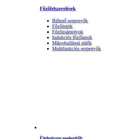
Főzőfelszerelések
Billenő serpenyők
Főzőüstök
Főzőzsámolyok
Indukciós főzőlapok
Mikrohullámú sütők
Multifunkciós serpenyők
Élelmiszer-melegítők