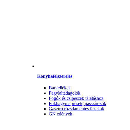
Konyhafelszerelés
Bárkellékek
Fagylaltadagolók
Fogók és csipeszek tálaláshoz
Fokhagymaprések, passzírozók
Gasztro rozsdamentes fazekak
GN edények