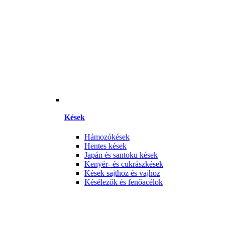
Kések
Hámozókések
Hentes kések
Japán és santoku kések
Kenyér- és cukrászkések
Kések sajthoz és vajhoz
Késélezők és fenőacélok