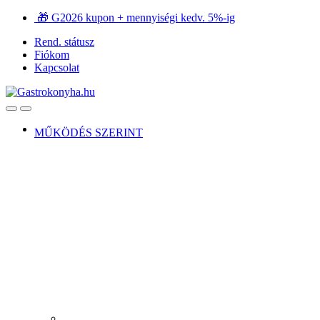
Ugrás
Ugrás
🎁 G2026 kupon + mennyiségi kedv. 5%-ig
a
a
Rend. státusz
navigációhoz
tartalomra
Fiókom
Kapcsolat
Open
Close
MŰKÖDÉS SZERINT