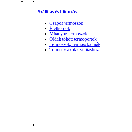
Szállítás és hőtartás
Csapos termoszok
Ételhordók
Műanyag termoszok
Oldalt töltött termoportok
Termoszok, termoszkannák
Termoszsákok szállításhoz