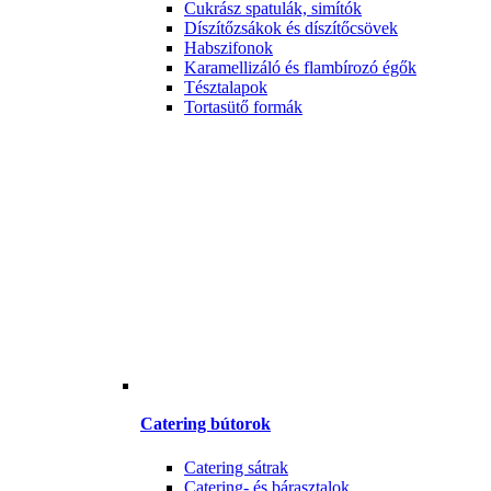
Cukrász spatulák, simítók
Díszítőzsákok és díszítőcsövek
Habszifonok
Karamellizáló és flambírozó égők
Tésztalapok
Tortasütő formák
Catering bútorok
Catering sátrak
Catering- és bárasztalok