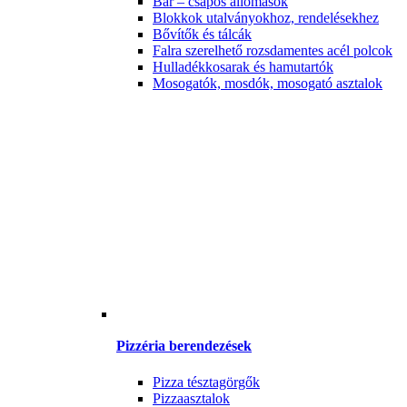
Bár – csapos állomások
Blokkok utalványokhoz, rendelésekhez
Bővítők és tálcák
Falra szerelhető rozsdamentes acél polcok
Hulladékkosarak és hamutartók
Mosogatók, mosdók, mosogató asztalok
Pizzéria berendezések
Pizza tésztagörgők
Pizzaasztalok