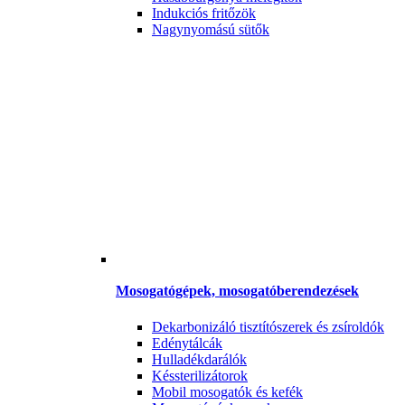
Indukciós fritőzök
Nagynyomású sütők
Mosogatógépek, mosogatóberendezések
Dekarbonizáló tisztítószerek és zsíroldók
Edénytálcák
Hulladékdarálók
Késsterilizátorok
Mobil mosogatók és kefék