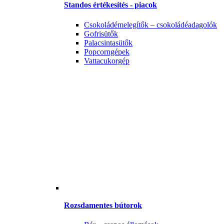
Standos értékesítés - piacok
Csokoládémelegítők – csokoládéadagolók
Gofrisütők
Palacsintasütők
Popcorngépek
Vattacukorgép
Rozsdamentes bútorok