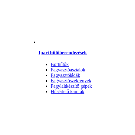
Ipari hűtőberendezések
Borhűtők
Fagyasztóasztalok
Fagyasztóládák
Fagyasztószekrények
Fagylaltkészítő gépek
Húsérlelő kamrák