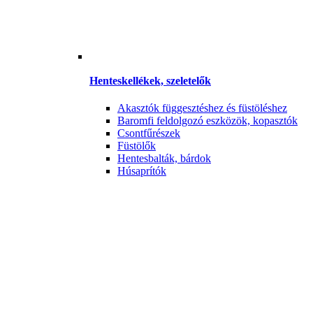
Henteskellékek, szeletelők
Akasztók függesztéshez és füstöléshez
Baromfi feldolgozó eszközök, kopasztók
Csontfűrészek
Füstölők
Hentesbalták, bárdok
Húsaprítók