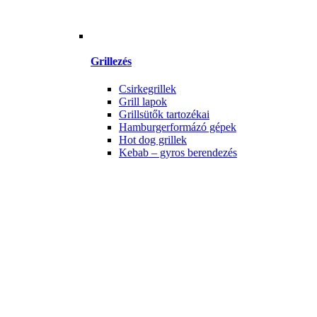
Grillezés
Csirkegrillek
Grill lapok
Grillsütők tartozékai
Hamburgerformázó gépek
Hot dog grillek
Kebab – gyros berendezés