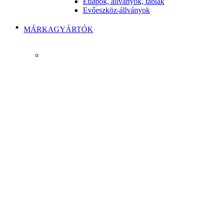
Étlapok, állványok, táblák
Evőeszköz-állványok
MÁRKAGYÁRTÓK