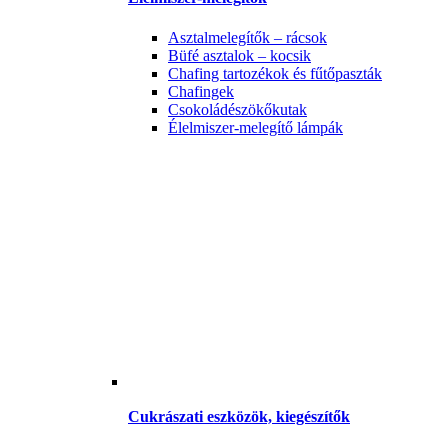
Asztalmelegítők – rácsok
Büfé asztalok – kocsik
Chafing tartozékok és fűtőpaszták
Chafingek
Csokoládészökőkutak
Élelmiszer-melegítő lámpák
Cukrászati eszközök, kiegészítők