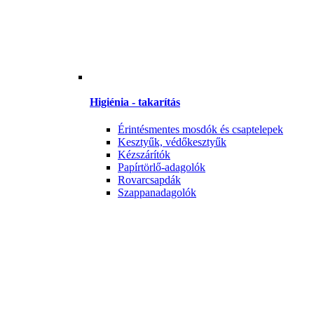
Higiénia - takarítás
Érintésmentes mosdók és csaptelepek
Kesztyűk, védőkesztyűk
Kézszárítók
Papírtörlő-adagolók
Rovarcsapdák
Szappanadagolók