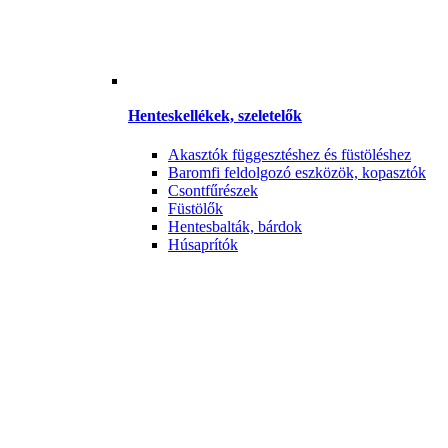
Henteskellékek, szeletelők
Akasztók függesztéshez és füstöléshez
Baromfi feldolgozó eszközök, kopasztók
Csontfűrészek
Füstölők
Hentesbalták, bárdok
Húsaprítók