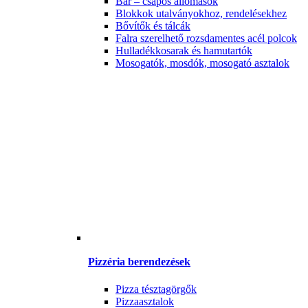
Bár – csapos állomások
Blokkok utalványokhoz, rendelésekhez
Bővítők és tálcák
Falra szerelhető rozsdamentes acél polcok
Hulladékkosarak és hamutartók
Mosogatók, mosdók, mosogató asztalok
Pizzéria berendezések
Pizza tésztagörgők
Pizzaasztalok