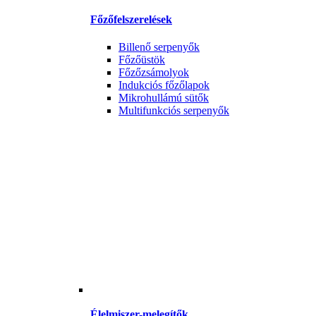
Főzőfelszerelések
Billenő serpenyők
Főzőüstök
Főzőzsámolyok
Indukciós főzőlapok
Mikrohullámú sütők
Multifunkciós serpenyők
Élelmiszer-melegítők