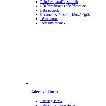
Cukrász spatulák, simítók
Díszítőzsákok és díszítőcsövek
Habszifonok
Karamellizáló és flambírozó égők
Tésztalapok
Tortasütő formák
Catering bútorok
Catering sátrak
Catering- és bárasztalok