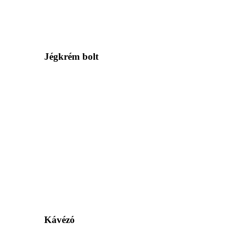
Jégkrém bolt
Kávézó