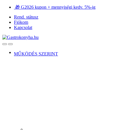
Ugrás
Ugrás
🎁 G2026 kupon + mennyiségi kedv. 5%-ig
a
a
Rend. státusz
navigációhoz
tartalomra
Fiókom
Kapcsolat
Open
Close
MŰKÖDÉS SZERINT