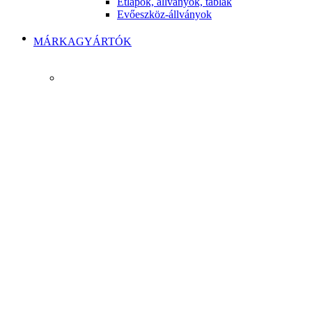
Étlapok, állványok, táblák
Evőeszköz-állványok
MÁRKAGYÁRTÓK