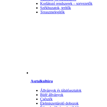
Korlátozó rendszerek – sorvezetők
Székhuzatok, terítők
Teraszmelegítők
Asztalkultúra
Állványok és tálalóasztalok
Büfé állványok
Csészék
Élelmiszertároló dobozok