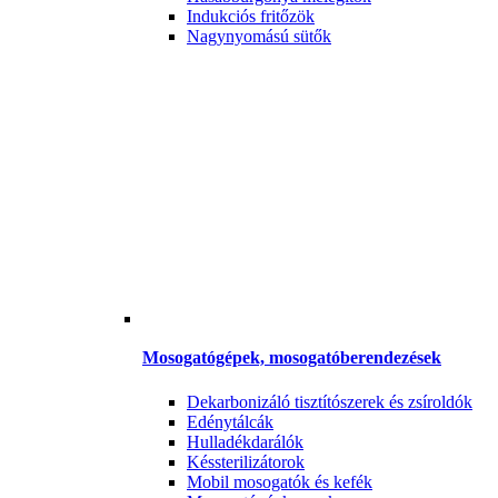
Indukciós fritőzök
Nagynyomású sütők
Mosogatógépek, mosogatóberendezések
Dekarbonizáló tisztítószerek és zsíroldók
Edénytálcák
Hulladékdarálók
Késsterilizátorok
Mobil mosogatók és kefék