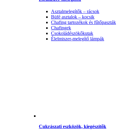
Asztalmelegítők – rácsok
Büfé asztalok – kocsik
Chafing tartozékok és fűtőpaszták
Chafingek
Csokoládészökőkutak
Élelmiszer-melegítő lámpák
Cukrászati eszközök, kiegészítők