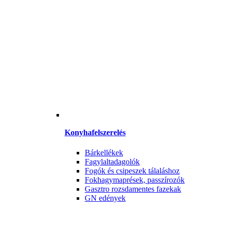
Konyhafelszerelés
Bárkellékek
Fagylaltadagolók
Fogók és csipeszek tálaláshoz
Fokhagymaprések, passzírozók
Gasztro rozsdamentes fazekak
GN edények