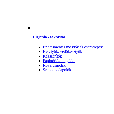
Higiénia - takarítás
Érintésmentes mosdók és csaptelepek
Kesztyűk, védőkesztyűk
Kézszárítók
Papírtörlő-adagolók
Rovarcsapdák
Szappanadagolók