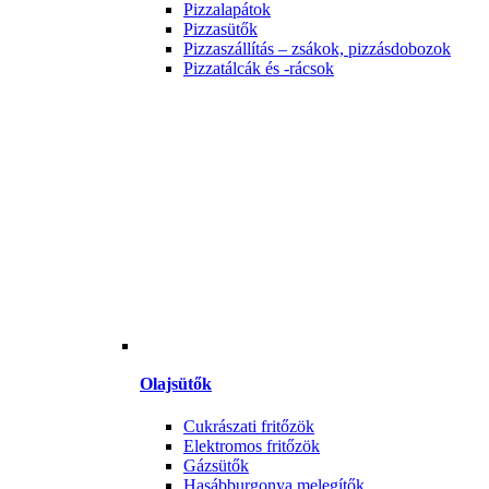
Pizzalapátok
Pizzasütők
Pizzaszállítás – zsákok, pizzásdobozok
Pizzatálcák és -rácsok
Olajsütők
Cukrászati fritőzök
Elektromos fritőzök
Gázsütők
Hasábburgonya melegítők