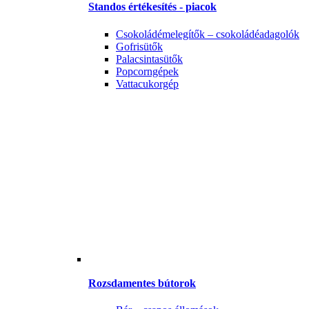
Standos értékesítés - piacok
Csokoládémelegítők – csokoládéadagolók
Gofrisütők
Palacsintasütők
Popcorngépek
Vattacukorgép
Rozsdamentes bútorok