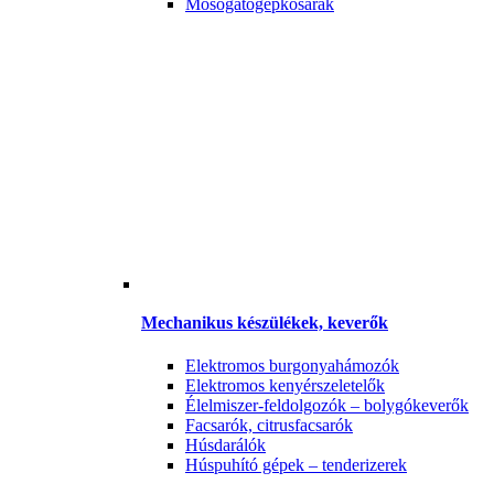
Mosogatógépkosarak
Mechanikus készülékek, keverők
Elektromos burgonyahámozók
Elektromos kenyérszeletelők
Élelmiszer-feldolgozók – bolygókeverők
Facsarók, citrusfacsarók
Húsdarálók
Húspuhító gépek – tenderizerek