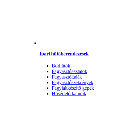
Ipari hűtőberendezések
Borhűtők
Fagyasztóasztalok
Fagyasztóládák
Fagyasztószekrények
Fagylaltkészítő gépek
Húsérlelő kamrák