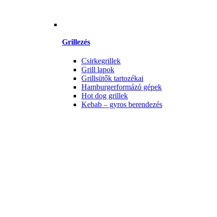
Grillezés
Csirkegrillek
Grill lapok
Grillsütők tartozékai
Hamburgerformázó gépek
Hot dog grillek
Kebab – gyros berendezés