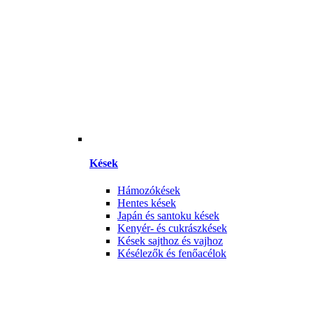
Kések
Hámozókések
Hentes kések
Japán és santoku kések
Kenyér- és cukrászkések
Kések sajthoz és vajhoz
Késélezők és fenőacélok