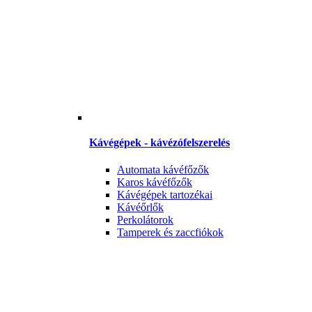
Kávégépek - kávézófelszerelés
Automata kávéfőzők
Karos kávéfőzők
Kávégépek tartozékai
Kávéőrlők
Perkolátorok
Tamperek és zaccfiókok