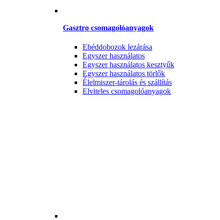
Gasztro csomagolóanyagok
Ebéddobozok lezárása
Egyszer használatos
Egyszer használatos kesztyűk
Egyszer használatos törlők
Élelmiszer-tárolás és szállítás
Elviteles csomagolóanyagok