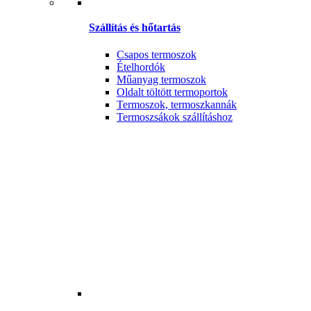
Szállítás és hőtartás
Csapos termoszok
Ételhordók
Műanyag termoszok
Oldalt töltött termoportok
Termoszok, termoszkannák
Termoszsákok szállításhoz