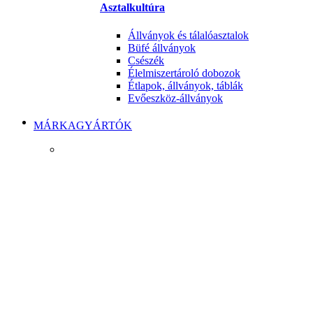
Asztalkultúra
Állványok és tálalóasztalok
Büfé állványok
Csészék
Élelmiszertároló dobozok
Étlapok, állványok, táblák
Evőeszköz-állványok
MÁRKAGYÁRTÓK