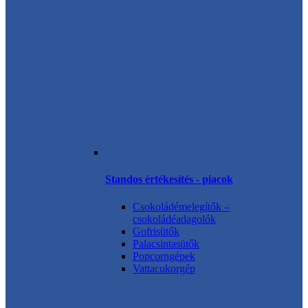
Standos értékesítés - piacok
Csokoládémelegítők –
csokoládéadagolók
Gofrisütők
Palacsintasütők
Popcorngépek
Vattacukorgép