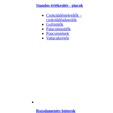
Standos értékesítés - piacok
Csokoládémelegítők –
csokoládéadagolók
Gofrisütők
Palacsintasütők
Popcorngépek
Vattacukorgép
Rozsdamentes bútorok