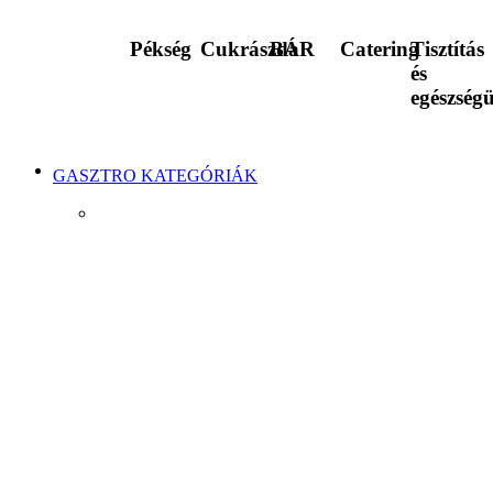
Pékség
Cukrászda
BÁR
Catering
Tisztítás
és
egészség
GASZTRO KATEGÓRIÁK