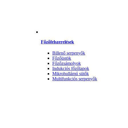
Főzőfelszerelések
Billenő serpenyők
Főzőüstök
Főzőzsámolyok
Indukciós főzőlapok
Mikrohullámú sütők
Multifunkciós serpenyők