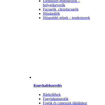
Élelmiszer-feldolgozók –
bolygókeverők
Facsarók, citrusfacsarók
Húsdarálók
Húspuhító gépek – tenderizerek
Konyhafelszerelés
Bárkellékek
Fagylaltadagolók
Fogók és csipeszek tálaláshoz