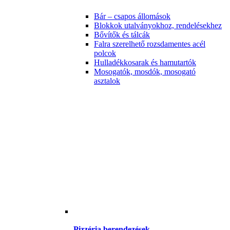
Bár – csapos állomások
Blokkok utalványokhoz, rendelésekhez
Bővítők és tálcák
Falra szerelhető rozsdamentes acél
polcok
Hulladékkosarak és hamutartók
Mosogatók, mosdók, mosogató
asztalok
Pizzéria berendezések