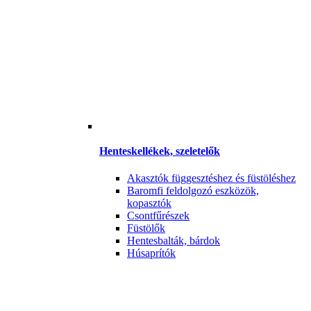
Henteskellékek, szeletelők
Akasztók függesztéshez és füstöléshez
Baromfi feldolgozó eszközök,
kopasztók
Csontfűrészek
Füstölők
Hentesbalták, bárdok
Húsaprítók