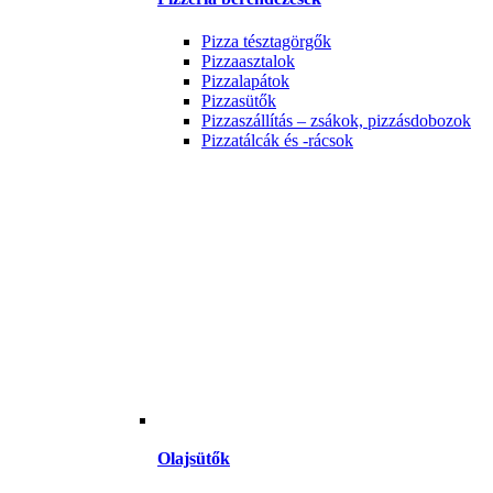
Pizza tésztagörgők
Pizzaasztalok
Pizzalapátok
Pizzasütők
Pizzaszállítás – zsákok, pizzásdobozok
Pizzatálcák és -rácsok
Olajsütők