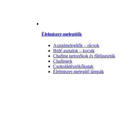
Élelmiszer-melegítők
Asztalmelegítők – rácsok
Büfé asztalok – kocsik
Chafing tartozékok és fűtőpaszták
Chafingek
Csokoládészökőkutak
Élelmiszer-melegítő lámpák