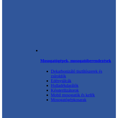
Mosogatógépek, mosogatóberendezések
Dekarbonizáló tisztítószerek és
zsíroldók
Edénytálcák
Hulladékdarálók
Késsterilizátorok
Mobil mosogatók és kefék
Mosogatógépkosarak