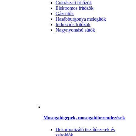
Cukrászati fritőzök
Elektromos fritőzök
Gázsütők
Hasábburgonya melegítők
Indukciós fritőzök
Nagynyomású sütők
Mosogatógépek, mosogatóberendezések
Dekarbonizáló tisztítószerek és
zsíroldók