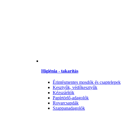
Higiénia - takarítás
Érintésmentes mosdók és csaptelepek
Kesztyűk, védőkesztyűk
Kézszárítók
Papírtörlő-adagolók
Rovarcsapdák
Szappanadagolók