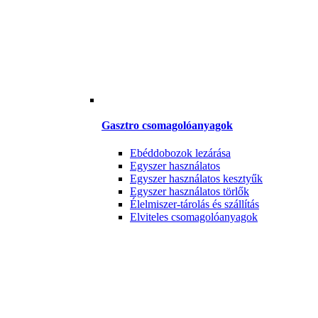
Gasztro csomagolóanyagok
Ebéddobozok lezárása
Egyszer használatos
Egyszer használatos kesztyűk
Egyszer használatos törlők
Élelmiszer-tárolás és szállítás
Elviteles csomagolóanyagok