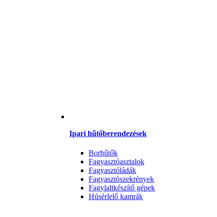
Ipari hűtőberendezések
Borhűtők
Fagyasztóasztalok
Fagyasztóládák
Fagyasztószekrények
Fagylaltkészítő gépek
Húsérlelő kamrák