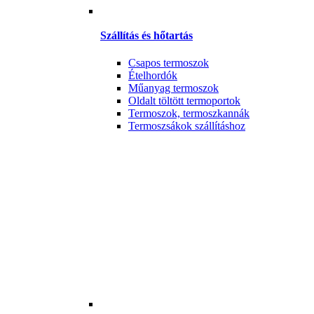
Szállítás és hőtartás
Csapos termoszok
Ételhordók
Műanyag termoszok
Oldalt töltött termoportok
Termoszok, termoszkannák
Termoszsákok szállításhoz