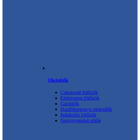
Olajsütők
Cukrászati fritőzök
Elektromos fritőzök
Gázsütők
Hasábburgonya melegítők
Indukciós fritőzök
Nagynyomású sütők