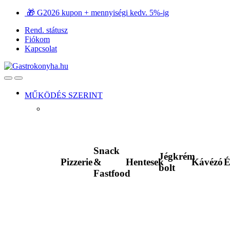
Ugrás
Ugrás
🎁 G2026 kupon + mennyiségi kedv. 5%-ig
a
a
Rend. státusz
navigációhoz
tartalomra
Fiókom
Kapcsolat
Open
Close
MŰKÖDÉS SZERINT
Snack
Jégkrém
Pizzerie
&
Hentesek
Kávézó
É
bolt
Fastfood