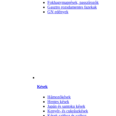
Fokhagymaprések, passzírozók
Gasztro rozsdamentes fazekak
GN edények
Kések
Hámozókések
Hentes kések
Japán és santoku kések
Kenyér- és cukrászkések
Kések sajthoz és vajhoz