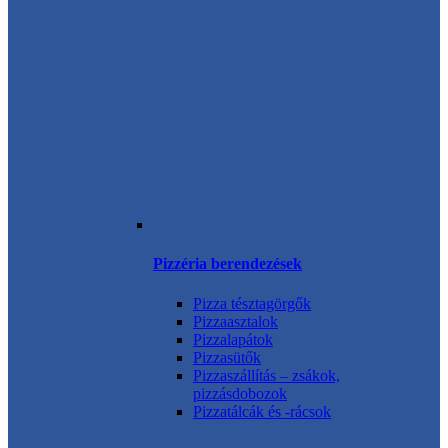
Pizzéria berendezések
Pizza tésztagörgők
Pizzaasztalok
Pizzalapátok
Pizzasütők
Pizzaszállítás – zsákok,
pizzásdobozok
Pizzatálcák és -rácsok