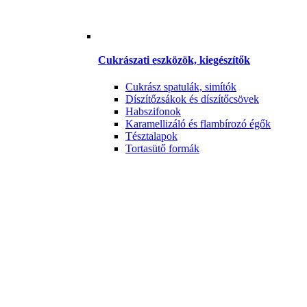
Cukrászati eszközök, kiegészítők
Cukrász spatulák, simítók
Díszítőzsákok és díszítőcsövek
Habszifonok
Karamellizáló és flambírozó égők
Tésztalapok
Tortasütő formák