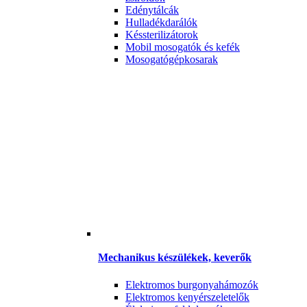
Edénytálcák
Hulladékdarálók
Késsterilizátorok
Mobil mosogatók és kefék
Mosogatógépkosarak
Mechanikus készülékek, keverők
Elektromos burgonyahámozók
Elektromos kenyérszeletelők