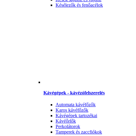
Késélezők és fenőacélok
Kávégépek - kávézófelszerelés
Automata kávéfőzők
Karos kávéfőzők
Kávégépek tartozékai
Kávéőrlők
Perkolátorok
Tamperek és zaccfiókok