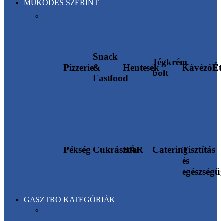
MŰKÖDÉS SZERINT
Snack
Jégkrém
Pizzerie
&
Hentesek
Kávézó
É
bolt
Fastfood
Pékség
Cukrászda
BÁR
Catering
Tisztítás
és
egészség
GASZTRO KATEGÓRIÁK