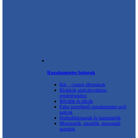
Rozsdamentes bútorok
Bár – csapos állomások
Blokkok utalványokhoz,
rendelésekhez
Bővítők és tálcák
Falra szerelhető rozsdamentes acél
polcok
Hulladékkosarak és hamutartók
Mosogatók, mosdók, mosogató
asztalok