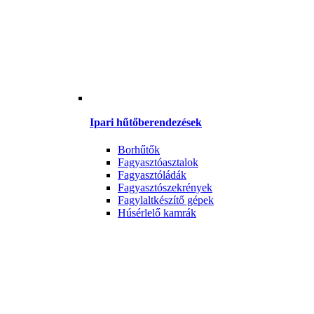
Ipari hűtőberendezések
Borhűtők
Fagyasztóasztalok
Fagyasztóládák
Fagyasztószekrények
Fagylaltkészítő gépek
Húsérlelő kamrák