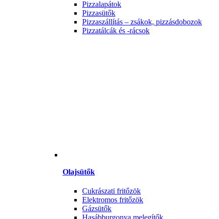
Pizzalapátok
Pizzasütők
Pizzaszállítás – zsákok, pizzásdobozok
Pizzatálcák és -rácsok
Olajsütők
Cukrászati fritőzök
Elektromos fritőzök
Gázsütők
Hasábburgonya melegítők