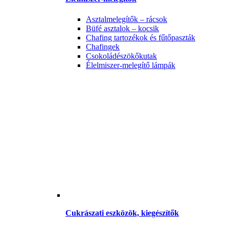
Asztalmelegítők – rácsok
Büfé asztalok – kocsik
Chafing tartozékok és fűtőpaszták
Chafingek
Csokoládészökőkutak
Élelmiszer-melegítő lámpák
Cukrászati eszközök, kiegészítők