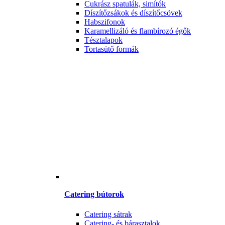
Cukrász spatulák, simítók
Díszítőzsákok és díszítőcsövek
Habszifonok
Karamellizáló és flambírozó égők
Tésztalapok
Tortasütő formák
Catering bútorok
Catering sátrak
Catering- és bárasztalok