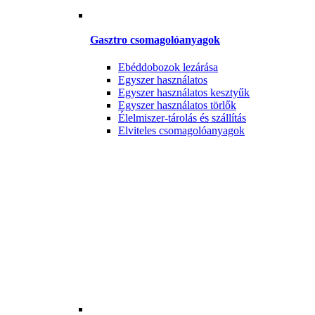
Gasztro csomagolóanyagok
Ebéddobozok lezárása
Egyszer használatos
Egyszer használatos kesztyűk
Egyszer használatos törlők
Élelmiszer-tárolás és szállítás
Elviteles csomagolóanyagok