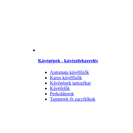
Kávégépek - kávézófelszerelés
Automata kávéfőzők
Karos kávéfőzők
Kávégépek tartozékai
Kávéőrlők
Perkolátorok
Tamperek és zaccfiókok