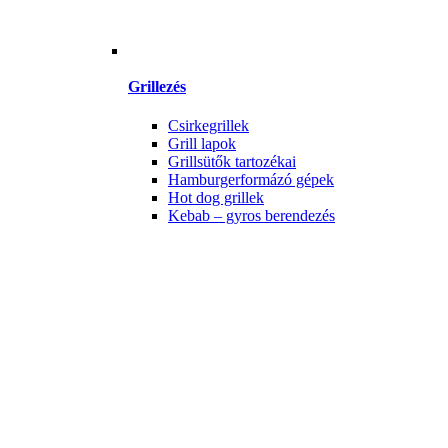
Grillezés
Csirkegrillek
Grill lapok
Grillsütők tartozékai
Hamburgerformázó gépek
Hot dog grillek
Kebab – gyros berendezés