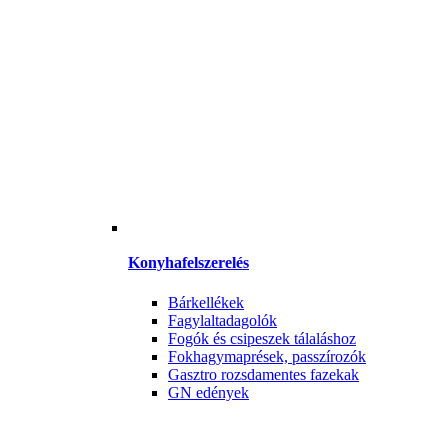
Konyhafelszerelés
Bárkellékek
Fagylaltadagolók
Fogók és csipeszek tálaláshoz
Fokhagymaprések, passzírozók
Gasztro rozsdamentes fazekak
GN edények