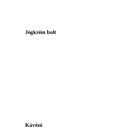
Jégkrém bolt
Kávézó