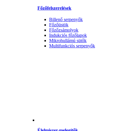
Főzőfelszerelések
Billenő serpenyők
Főzőüstök
Főzőzsámolyok
Indukciós főzőlapok
Mikrohullámú sütők
Multifunkciós serpenyők
Élelmiszer-melegítők