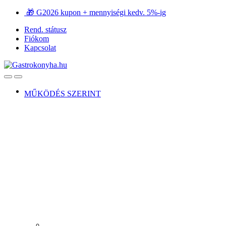
Ugrás
Ugrás
🎁 G2026 kupon + mennyiségi kedv. 5%-ig
a
a
Rend. státusz
navigációhoz
tartalomra
Fiókom
Kapcsolat
Open
Close
MŰKÖDÉS SZERINT