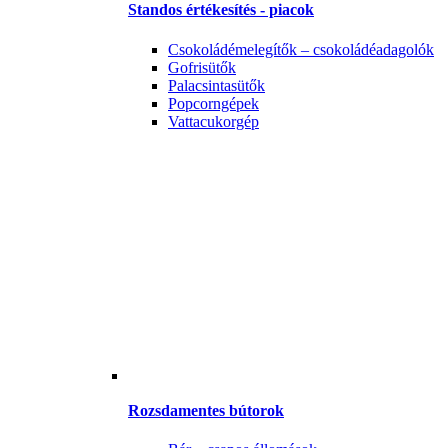
Standos értékesítés - piacok
Csokoládémelegítők – csokoládéadagolók
Gofrisütők
Palacsintasütők
Popcorngépek
Vattacukorgép
Rozsdamentes bútorok