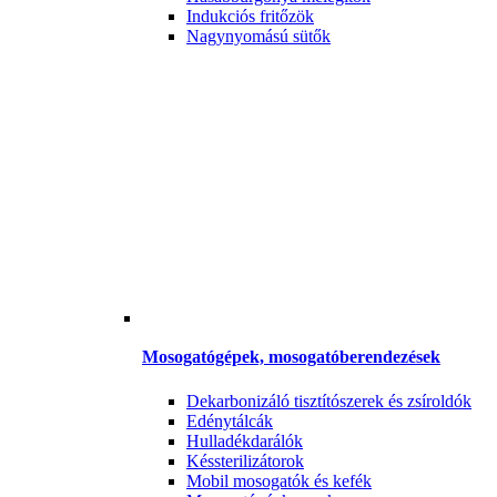
Indukciós fritőzök
Nagynyomású sütők
Mosogatógépek, mosogatóberendezések
Dekarbonizáló tisztítószerek és zsíroldók
Edénytálcák
Hulladékdarálók
Késsterilizátorok
Mobil mosogatók és kefék