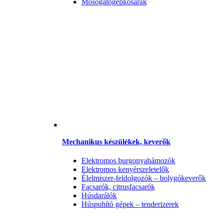
Mosogatógépkosarak
Mechanikus készülékek, keverők
Elektromos burgonyahámozók
Elektromos kenyérszeletelők
Élelmiszer-feldolgozók – bolygókeverők
Facsarók, citrusfacsarók
Húsdarálók
Húspuhító gépek – tenderizerek