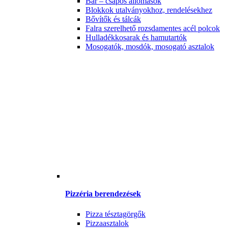
Bár – csapos állomások
Blokkok utalványokhoz, rendelésekhez
Bővítők és tálcák
Falra szerelhető rozsdamentes acél polcok
Hulladékkosarak és hamutartók
Mosogatók, mosdók, mosogató asztalok
Pizzéria berendezések
Pizza tésztagörgők
Pizzaasztalok