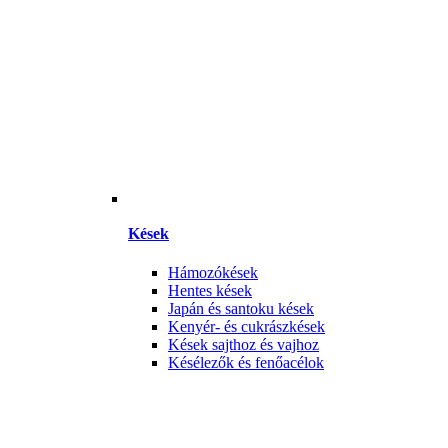
Kések
Hámozókések
Hentes kések
Japán és santoku kések
Kenyér- és cukrászkések
Kések sajthoz és vajhoz
Késélezők és fenőacélok