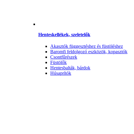
Henteskellékek, szeletelők
Akasztók függesztéshez és füstöléshez
Baromfi feldolgozó eszközök, kopasztók
Csontfűrészek
Füstölők
Hentesbalták, bárdok
Húsaprítók