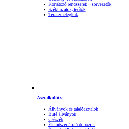
Korlátozó rendszerek – sorvezetők
Székhuzatok, terítők
Teraszmelegítők
Asztalkultúra
Állványok és tálalóasztalok
Büfé állványok
Csészék
Élelmiszertároló dobozok