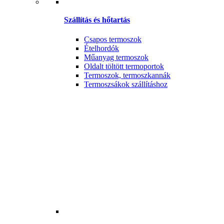
Szállítás és hőtartás
Csapos termoszok
Ételhordók
Műanyag termoszok
Oldalt töltött termoportok
Termoszok, termoszkannák
Termoszsákok szállításhoz