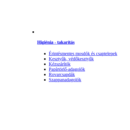
Higiénia - takarítás
Érintésmentes mosdók és csaptelepek
Kesztyűk, védőkesztyűk
Kézszárítók
Papírtörlő-adagolók
Rovarcsapdák
Szappanadagolók