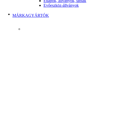
Étlapok, állványok, táblák
Evőeszköz-állványok
MÁRKAGYÁRTÓK