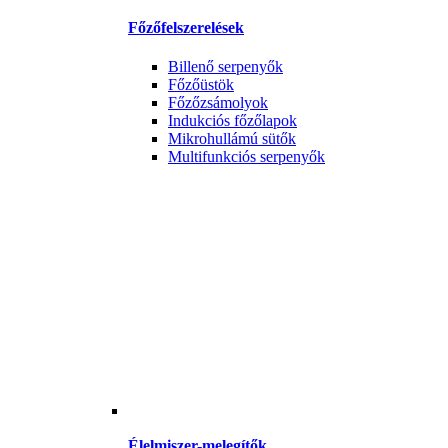
Főzőfelszerelések
Billenő serpenyők
Főzőüstök
Főzőzsámolyok
Indukciós főzőlapok
Mikrohullámú sütők
Multifunkciós serpenyők
Élelmiszer-melegítők