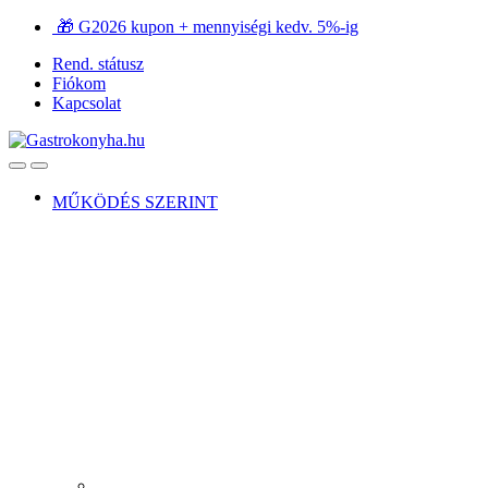
Ugrás
Ugrás
🎁 G2026 kupon + mennyiségi kedv. 5%-ig
a
a
Rend. státusz
navigációhoz
tartalomra
Fiókom
Kapcsolat
Open
Close
MŰKÖDÉS SZERINT