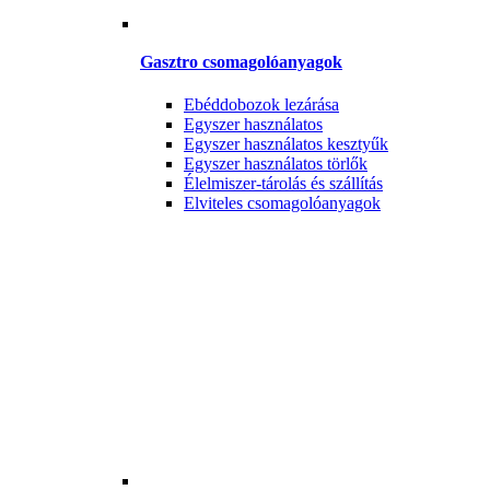
Gasztro csomagolóanyagok
Ebéddobozok lezárása
Egyszer használatos
Egyszer használatos kesztyűk
Egyszer használatos törlők
Élelmiszer-tárolás és szállítás
Elviteles csomagolóanyagok