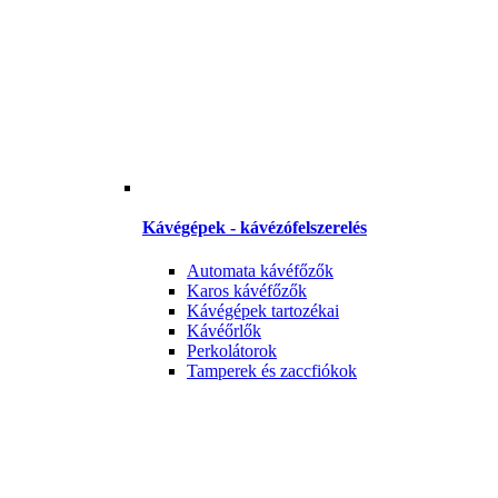
Kávégépek - kávézófelszerelés
Automata kávéfőzők
Karos kávéfőzők
Kávégépek tartozékai
Kávéőrlők
Perkolátorok
Tamperek és zaccfiókok