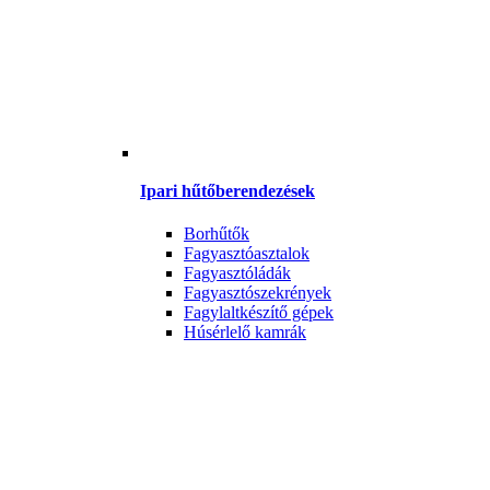
Ipari hűtőberendezések
Borhűtők
Fagyasztóasztalok
Fagyasztóládák
Fagyasztószekrények
Fagylaltkészítő gépek
Húsérlelő kamrák