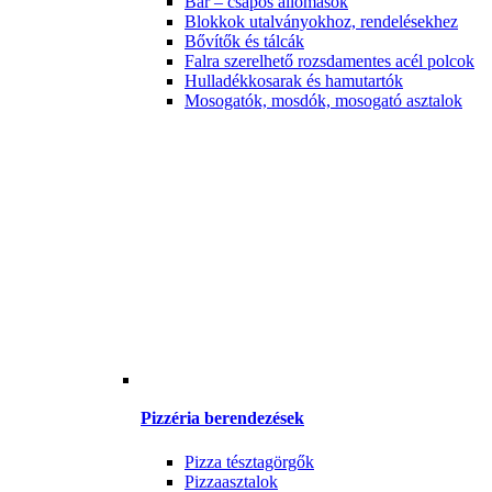
Bár – csapos állomások
Blokkok utalványokhoz, rendelésekhez
Bővítők és tálcák
Falra szerelhető rozsdamentes acél polcok
Hulladékkosarak és hamutartók
Mosogatók, mosdók, mosogató asztalok
Pizzéria berendezések
Pizza tésztagörgők
Pizzaasztalok