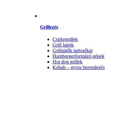
Grillezés
Csirkegrillek
Grill lapok
Grillsütők tartozékai
Hamburgerformázó gépek
Hot dog grillek
Kebab – gyros berendezés