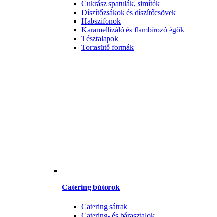
Cukrász spatulák, simítók
Díszítőzsákok és díszítőcsövek
Habszifonok
Karamellizáló és flambírozó égők
Tésztalapok
Tortasütő formák
Catering bútorok
Catering sátrak
Catering- és bárasztalok