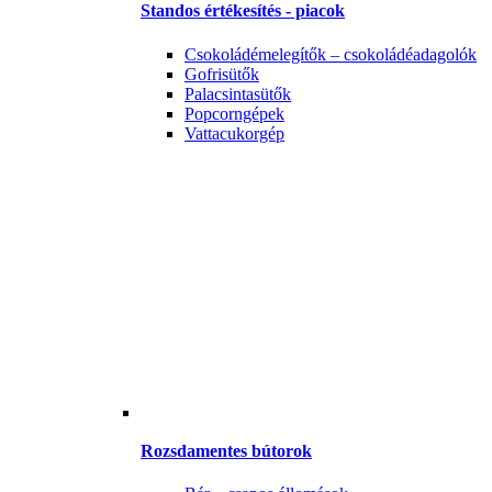
Standos értékesítés - piacok
Csokoládémelegítők – csokoládéadagolók
Gofrisütők
Palacsintasütők
Popcorngépek
Vattacukorgép
Rozsdamentes bútorok