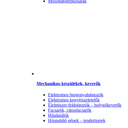
Mosogatógépkosarak
Mechanikus készülékek, keverők
Elektromos burgonyahámozók
Elektromos kenyérszeletelők
Élelmiszer-feldolgozók – bolygókeverők
Facsarók, citrusfacsarók
Húsdarálók
Húspuhító gépek – tenderizerek