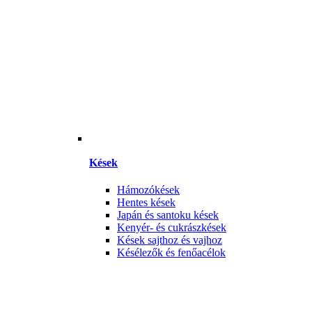
Kések
Hámozókések
Hentes kések
Japán és santoku kések
Kenyér- és cukrászkések
Kések sajthoz és vajhoz
Késélezők és fenőacélok