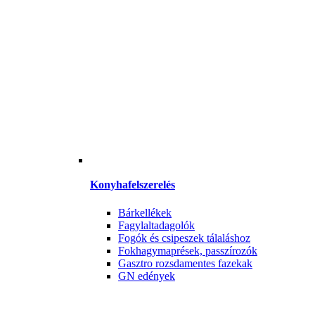
Konyhafelszerelés
Bárkellékek
Fagylaltadagolók
Fogók és csipeszek tálaláshoz
Fokhagymaprések, passzírozók
Gasztro rozsdamentes fazekak
GN edények