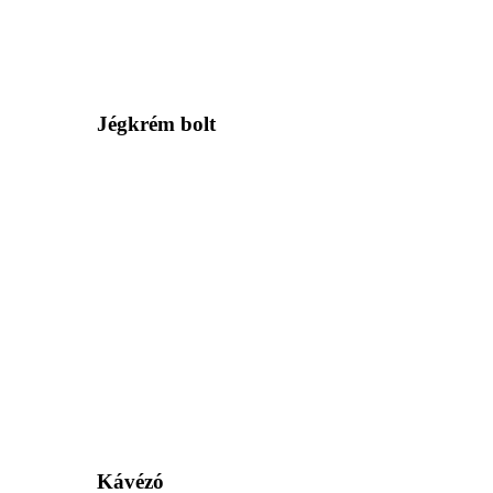
Jégkrém bolt
Kávézó