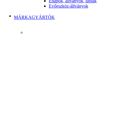
Étlapok, állványok, táblák
Evőeszköz-állványok
MÁRKAGYÁRTÓK