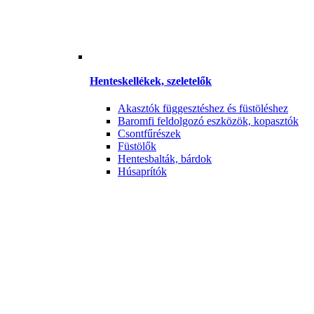
Henteskellékek, szeletelők
Akasztók függesztéshez és füstöléshez
Baromfi feldolgozó eszközök, kopasztók
Csontfűrészek
Füstölők
Hentesbalták, bárdok
Húsaprítók