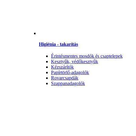
Higiénia - takarítás
Érintésmentes mosdók és csaptelepek
Kesztyűk, védőkesztyűk
Kézszárítók
Papírtörlő-adagolók
Rovarcsapdák
Szappanadagolók