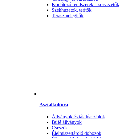
Korlátozó rendszerek – sorvezetők
Székhuzatok, terítők
Teraszmelegítők
Asztalkultúra
Állványok és tálalóasztalok
Büfé állványok
Csészék
Élelmiszertároló dobozok