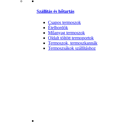
Szállítás és hőtartás
Csapos termoszok
Ételhordók
Műanyag termoszok
Oldalt töltött termoportok
Termoszok, termoszkannák
Termoszsákok szállításhoz