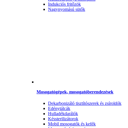
Indukciós fritőzök
Nagynyomású sütők
Mosogatógépek, mosogatóberendezések
Dekarbonizáló tisztítószerek és zsíroldók
Edénytálcák
Hulladékdarálók
Késsterilizátorok
Mobil mosogatók és kefék