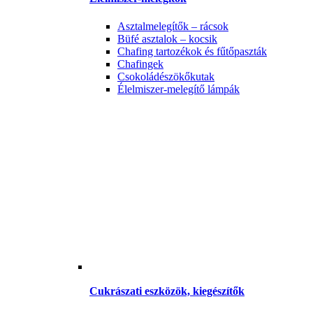
Asztalmelegítők – rácsok
Büfé asztalok – kocsik
Chafing tartozékok és fűtőpaszták
Chafingek
Csokoládészökőkutak
Élelmiszer-melegítő lámpák
Cukrászati eszközök, kiegészítők