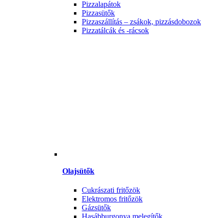
Pizzalapátok
Pizzasütők
Pizzaszállítás – zsákok, pizzásdobozok
Pizzatálcák és -rácsok
Olajsütők
Cukrászati fritőzök
Elektromos fritőzök
Gázsütők
Hasábburgonya melegítők