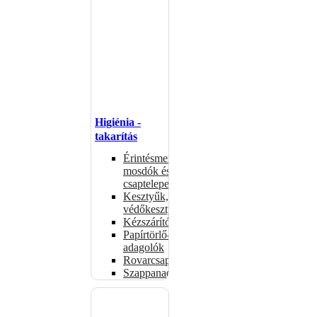
Higiénia -
takarítás
Érintésmentes
mosdók és
csaptelepek
Kesztyűk,
védőkesztyűk
Kézszárítók
Papírtörlő-
adagolók
Rovarcsapdák
Szappanadagolók