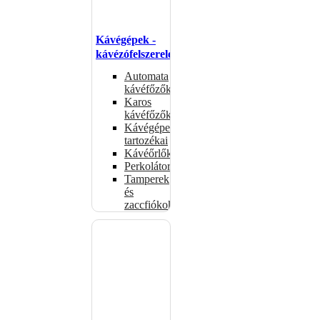
Kávégépek -
kávézófelszerelés
Automata
kávéfőzők
Karos
kávéfőzők
Kávégépek
tartozékai
Kávéőrlők
Perkolátorok
Tamperek
és
zaccfiókok