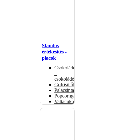
Standos
értékesítés -
piacok
Csokoládémelegítők
–
csokoládéadagolók
Gofrisütők
Palacsintasütők
Popcorngépek
Vattacukorgép