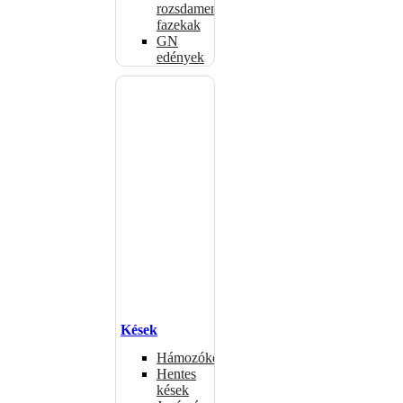
rozsdamentes
fazekak
GN
edények
Kések
Hámozókések
Hentes
kések