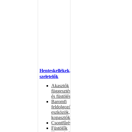
Henteskellékek,
szeletelők
Akasztók
függesztéshez
és füstöléshez
Baromfi
feldolgozó
eszközök,
kopasztók
Csontfűrészek
Füstölők