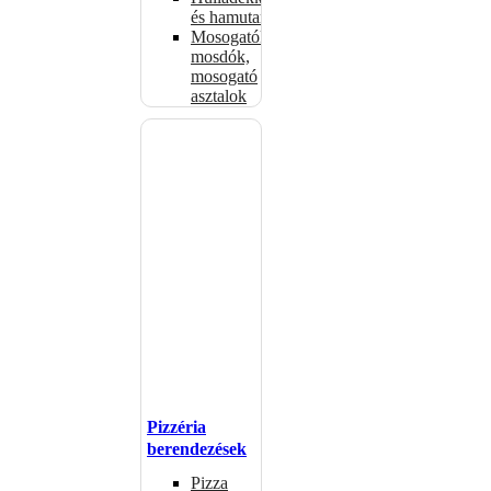
és hamutartók
Mosogatók,
mosdók,
mosogató
asztalok
Pizzéria
berendezések
Pizza