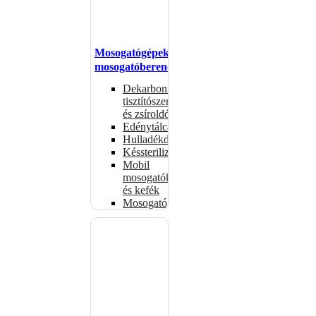
Mosogatógépek,
mosogatóberendezések
Dekarbonizáló
tisztítószerek
és zsíroldók
Edénytálcák
Hulladékdarálók
Késsterilizátorok
Mobil
mosogatók
és kefék
Mosogatógépkosarak