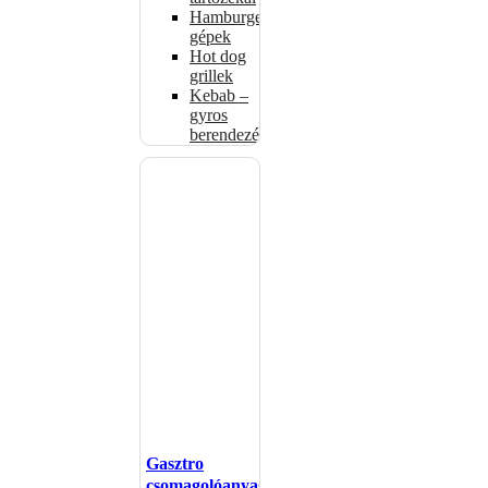
Hamburgerformázó
gépek
Hot dog
grillek
Kebab –
gyros
berendezés
Gasztro
csomagolóanyagok