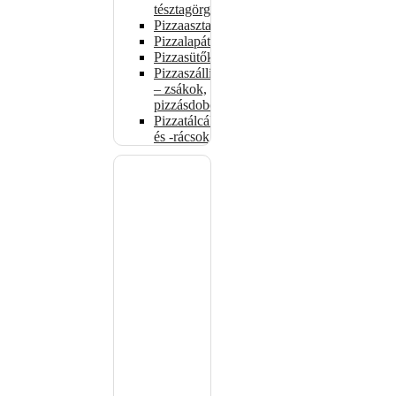
tésztagörgők
Pizzaasztalok
Pizzalapátok
Pizzasütők
Pizzaszállítás
– zsákok,
pizzásdobozok
Pizzatálcák
és -rácsok