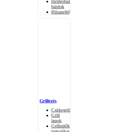
Hentesbalták,
bárdok
Húsaprítók
Grillezés
Csirkegrillek
Grill
lapok
Grillsütők
tartozékai