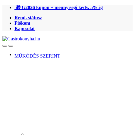
Ugrás
Ugrás
🎁 G2026 kupon + mennyiségi kedv. 5%-ig
a
a
Rend. státusz
navigációhoz
tartalomra
Fiókom
Kapcsolat
Open
Close
MŰKÖDÉS SZERINT