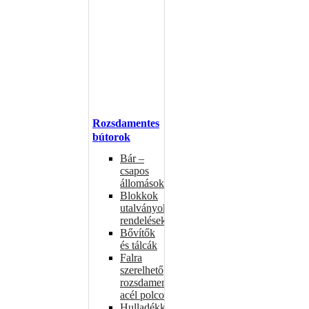
Rozsdamentes
bútorok
Bár –
csapos
állomások
Blokkok
utalványokhoz,
rendelésekhez
Bővítők
és tálcák
Falra
szerelhető
rozsdamentes
acél polcok
Hulladékkosarak