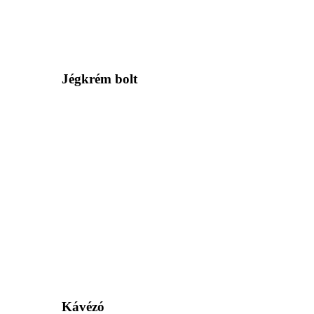
Jégkrém bolt
Kávézó