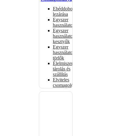
Ebéddobozok
lezárása
Egyszer
használatos
Egyszer
használatos
kesztyűk
Egyszer
használatos
törlők
Élelmiszer-
tárolás és
szállítás
Elviteles
csomagolóanyagok