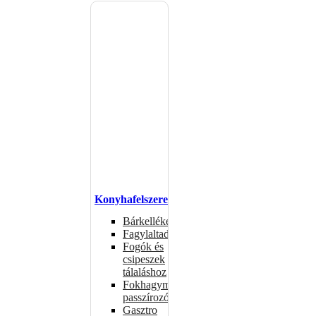
Konyhafelszerelés
Bárkellékek
Fagylaltadagolók
Fogók és
csipeszek
tálaláshoz
Fokhagymaprések,
passzírozók
Gasztro