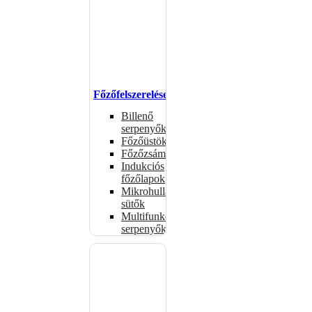
Főzőfelszerelések
Billenő
serpenyők
Főzőüstök
Főzőzsámolyok
Indukciós
főzőlapok
Mikrohullámú
sütők
Multifunkciós
serpenyők