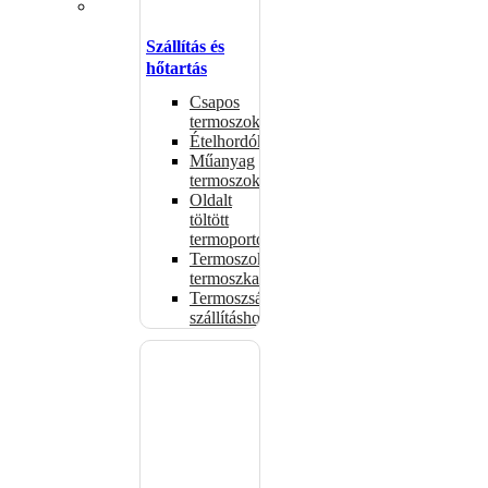
Szállítás és
hőtartás
Csapos
termoszok
Ételhordók
Műanyag
termoszok
Oldalt
töltött
termoportok
Termoszok,
termoszkannák
Termoszsákok
szállításhoz