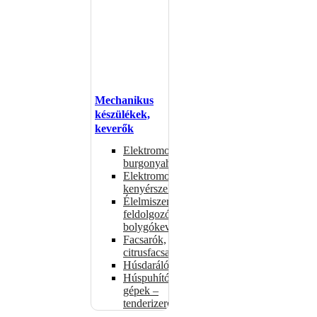
Mechanikus
készülékek,
keverők
Elektromos
burgonyahámozók
Elektromos
kenyérszeletelők
Élelmiszer-
feldolgozók –
bolygókeverők
Facsarók,
citrusfacsarók
Húsdarálók
Húspuhító
gépek –
tenderizerek