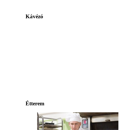
Kávézó
Étterem