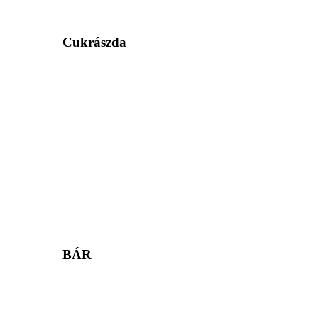
Cukrászda
BÁR