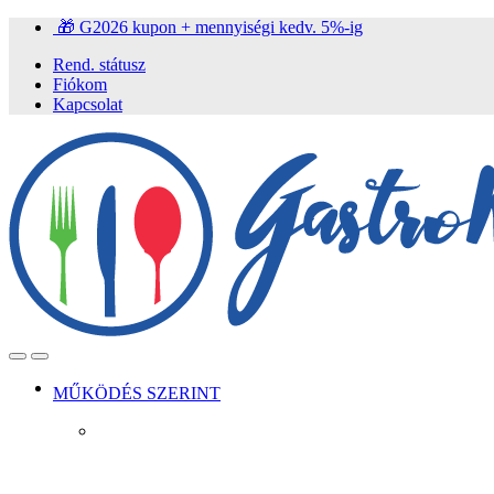
Ugrás
Ugrás
🎁 G2026 kupon + mennyiségi kedv. 5%-ig
a
a
Rend. státusz
navigációhoz
tartalomra
Fiókom
Kapcsolat
Open
Close
MŰKÖDÉS SZERINT