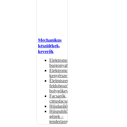
Mechanikus
készülékek,
keverők
Elektromos
burgonyahámozók
Elektromos
kenyérszeletelők
Élelmiszer-
feldolgozók –
bolygókeverők
Facsarók,
citrusfacsarók
Húsdarálók
Húspuhító
gépek –
tenderizerek