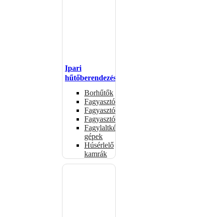
Ipari
hűtőberendezések
Borhűtők
Fagyasztóasztalok
Fagyasztóládák
Fagyasztószekrények
Fagylaltkészítő
gépek
Húsérlelő
kamrák