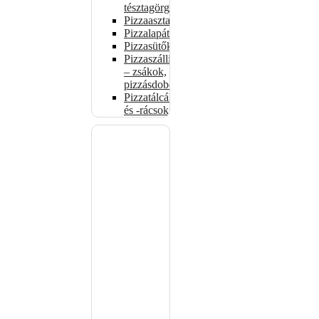
tésztagörgők
Pizzaasztalok
Pizzalapátok
Pizzasütők
Pizzaszállítás
– zsákok,
pizzásdobozok
Pizzatálcák
és -rácsok