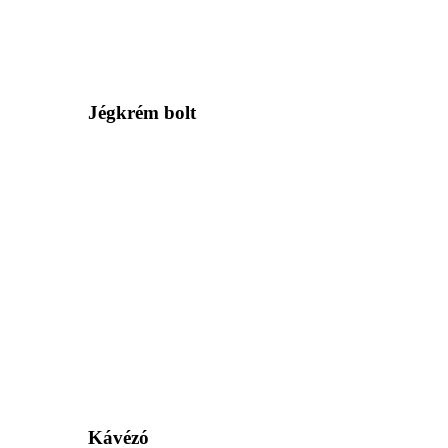
Jégkrém bolt
Kávézó