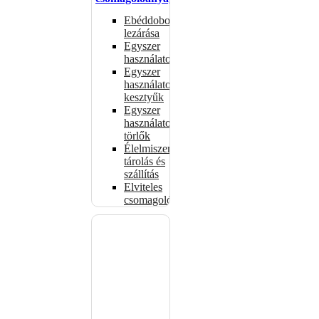
Ebéddobozok
lezárása
Egyszer
használatos
Egyszer
használatos
kesztyűk
Egyszer
használatos
törlők
Élelmiszer-
tárolás és
szállítás
Elviteles
csomagolóanyagok