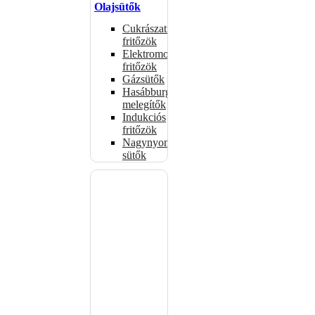
Olajsütők
Cukrászati
fritőzök
Elektromos
fritőzök
Gázsütők
Hasábburgonya
melegítők
Indukciós
fritőzök
Nagynyomású
sütők