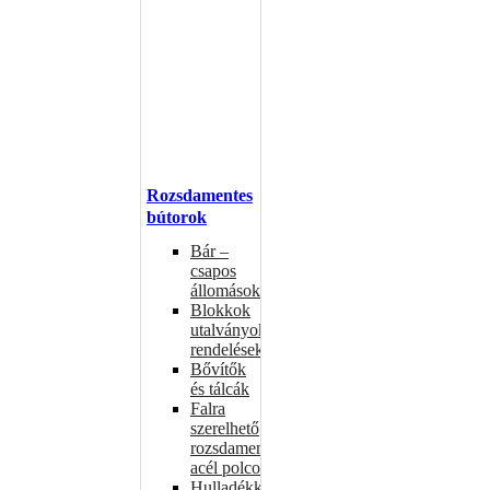
Rozsdamentes
bútorok
Bár –
csapos
állomások
Blokkok
utalványokhoz,
rendelésekhez
Bővítők
és tálcák
Falra
szerelhető
rozsdamentes
acél polcok
Hulladékkosarak