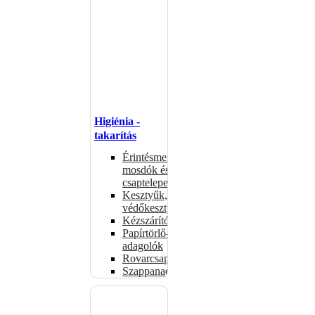
Higiénia -
takarítás
Érintésmentes
mosdók és
csaptelepek
Kesztyűk,
védőkesztyűk
Kézszárítók
Papírtörlő-
adagolók
Rovarcsapdák
Szappanadagolók