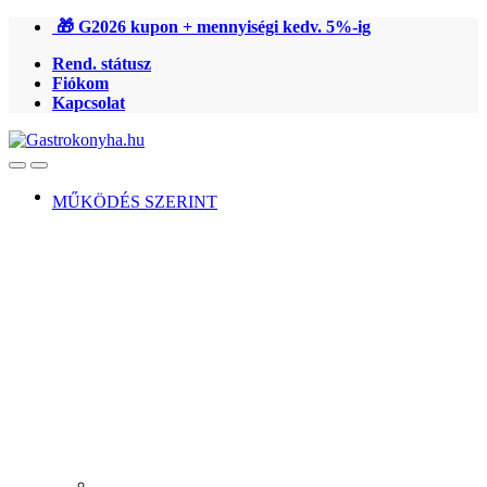
Ugrás
Ugrás
🎁 G2026 kupon + mennyiségi kedv. 5%-ig
a
a
Rend. státusz
navigációhoz
tartalomra
Fiókom
Kapcsolat
Open
Close
MŰKÖDÉS SZERINT