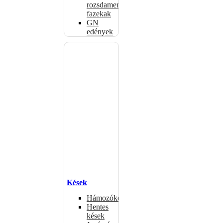
rozsdamentes
fazekak
GN
edények
Kések
Hámozókések
Hentes
kések