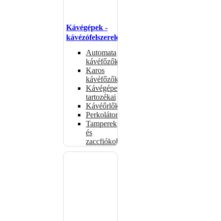
Kávégépek -
kávézófelszerelés
Automata
kávéfőzők
Karos
kávéfőzők
Kávégépek
tartozékai
Kávéőrlők
Perkolátorok
Tamperek
és
zaccfiókok