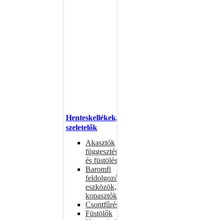
Henteskellékek,
szeletelők
Akasztók
függesztéshez
és füstöléshez
Baromfi
feldolgozó
eszközök,
kopasztók
Csontfűrészek
Füstölők