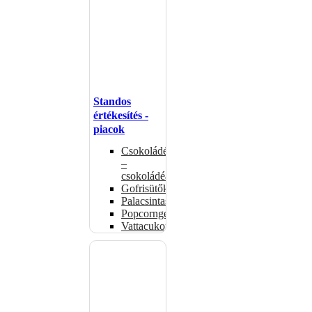
Standos
értékesítés -
piacok
Csokoládémelegítők
–
csokoládéadagolók
Gofrisütők
Palacsintasütők
Popcorngépek
Vattacukorgép