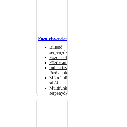
Főzőfelszerelések
Billenő
serpenyők
Főzőüstök
Főzőzsámolyok
Indukciós
főzőlapok
Mikrohullámú
sütők
Multifunkciós
serpenyők