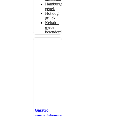
Hamburgerformázó
gépek
Hot dog
grillek
Kebab –
gyros
berendezés
Gasztro
csomagolóanyagok