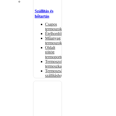
Szállítás és
hőtartás
Csapos
termoszok
Ételhordók
Műanyag
termoszok
Oldalt
töltött
termoportok
Termoszok,
termoszkannák
Termoszsákok
szállításhoz