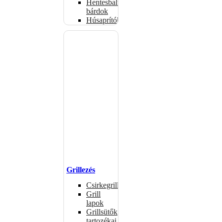
Hentesbalták,
bárdok
Húsaprítók
Grillezés
Csirkegrillek
Grill
lapok
Grillsütők
tartozékai