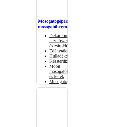
Mosogatógépek,
mosogatóberendezések
Dekarbonizáló
tisztítószerek
és zsíroldók
Edénytálcák
Hulladékdarálók
Késsterilizátorok
Mobil
mosogatók
és kefék
Mosogatógépkosarak