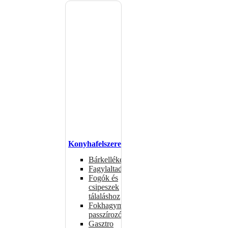
Konyhafelszerelés
Bárkellékek
Fagylaltadagolók
Fogók és
csipeszek
tálaláshoz
Fokhagymaprések,
passzírozók
Gasztro