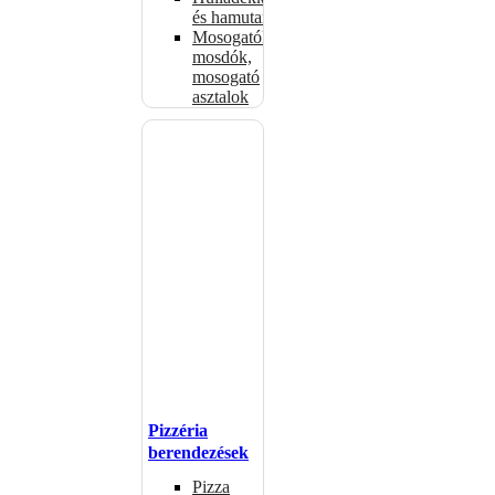
és hamutartók
Mosogatók,
mosdók,
mosogató
asztalok
Pizzéria
berendezések
Pizza