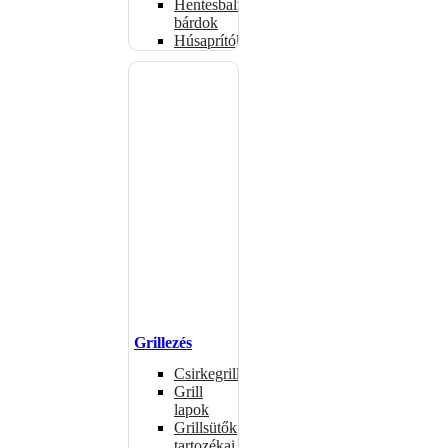
Hentesbalták,
bárdok
Húsaprítók
Grillezés
Csirkegrillek
Grill
lapok
Grillsütők
tartozékai