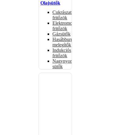
Olajsütők
Cukrászati
fritőzök
Elektromos
fritőzök
Gázsütők
Hasábburgonya
melegítők
Indukciós
fritőzök
Nagynyomású
sütők