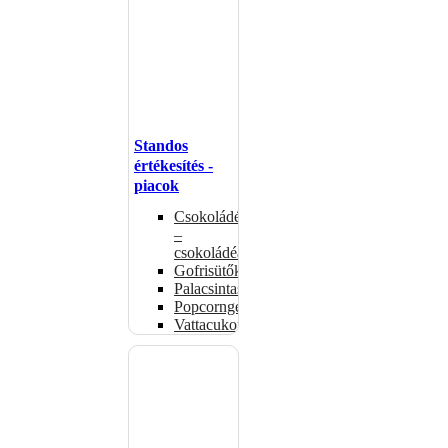
Standos
értékesítés -
piacok
Csokoládémelegítők
–
csokoládéadagolók
Gofrisütők
Palacsintasütők
Popcorngépek
Vattacukorgép