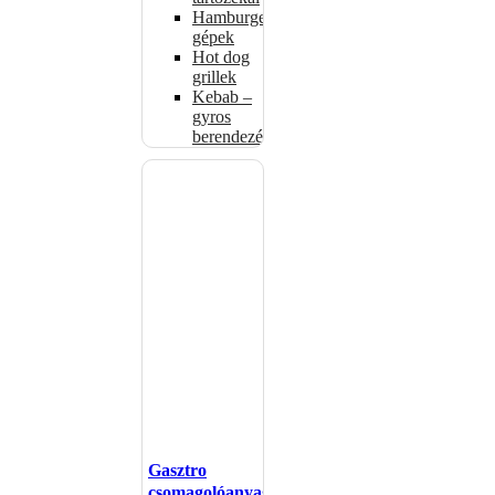
Hamburgerformázó
gépek
Hot dog
grillek
Kebab –
gyros
berendezés
Gasztro
csomagolóanyagok