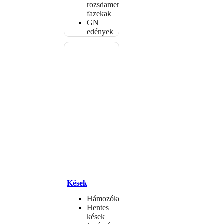
rozsdamentes
fazekak
GN
edények
Kések
Hámozókések
Hentes
kések