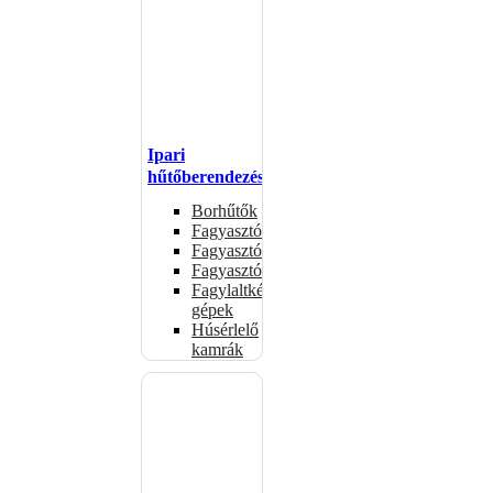
Ipari
hűtőberendezések
Borhűtők
Fagyasztóasztalok
Fagyasztóládák
Fagyasztószekrények
Fagylaltkészítő
gépek
Húsérlelő
kamrák