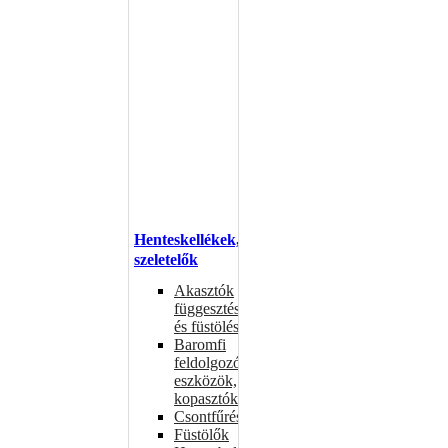
Henteskellékek,
szeletelők
Akasztók
függesztéshez
és füstöléshez
Baromfi
feldolgozó
eszközök,
kopasztók
Csontfűrészek
Füstölők