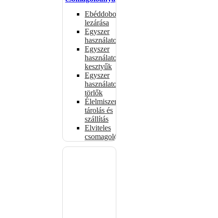
Ebéddobozok
lezárása
Egyszer
használatos
Egyszer
használatos
kesztyűk
Egyszer
használatos
törlők
Élelmiszer-
tárolás és
szállítás
Elviteles
csomagolóanyagok