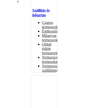
Szállítás és
hőtartás
Csapos
termoszok
Ételhordók
Műanyag
termoszok
Oldalt
töltött
termoportok
Termoszok,
termoszkannák
Termoszsákok
szállításhoz