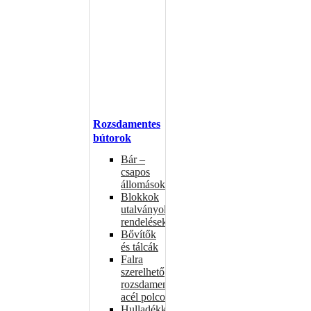
Rozsdamentes
bútorok
Bár –
csapos
állomások
Blokkok
utalványokhoz,
rendelésekhez
Bővítők
és tálcák
Falra
szerelhető
rozsdamentes
acél polcok
Hulladékkosarak