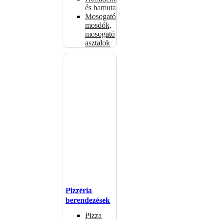
és hamutartók
Mosogatók,
mosdók,
mosogató
asztalok
Pizzéria
berendezések
Pizza