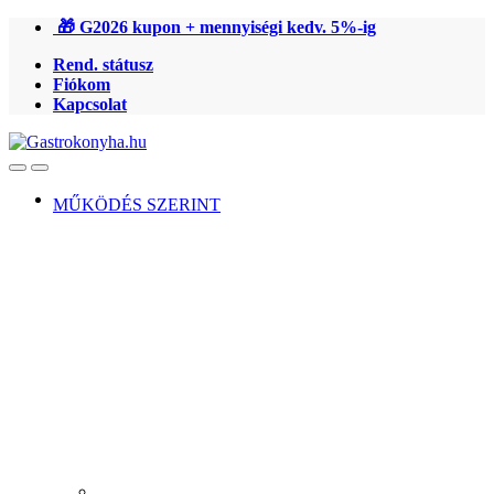
Ugrás
Ugrás
🎁 G2026 kupon + mennyiségi kedv. 5%-ig
a
a
Rend. státusz
navigációhoz
tartalomra
Fiókom
Kapcsolat
Open
Close
MŰKÖDÉS SZERINT