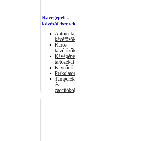
Kávégépek -
kávézófelszerelés
Automata
kávéfőzők
Karos
kávéfőzők
Kávégépek
tartozékai
Kávéőrlők
Perkolátorok
Tamperek
és
zaccfiókok