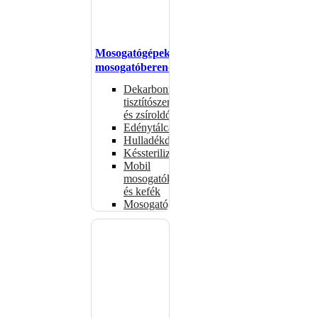
Mosogatógépek,
mosogatóberendezések
Dekarbonizáló
tisztítószerek
és zsíroldók
Edénytálcák
Hulladékdarálók
Késsterilizátorok
Mobil
mosogatók
és kefék
Mosogatógépkosarak