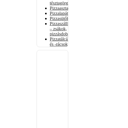
tésztagörgők
Pizzaasztalok
Pizzalapátok
Pizzasütők
Pizzaszállítás
– zsákok,
pizzásdobozok
Pizzatálcák
és -rácsok