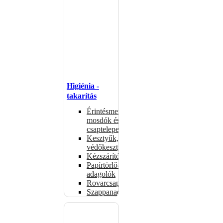
Higiénia -
takarítás
Érintésmentes
mosdók és
csaptelepek
Kesztyűk,
védőkesztyűk
Kézszárítók
Papírtörlő-
adagolók
Rovarcsapdák
Szappanadagolók