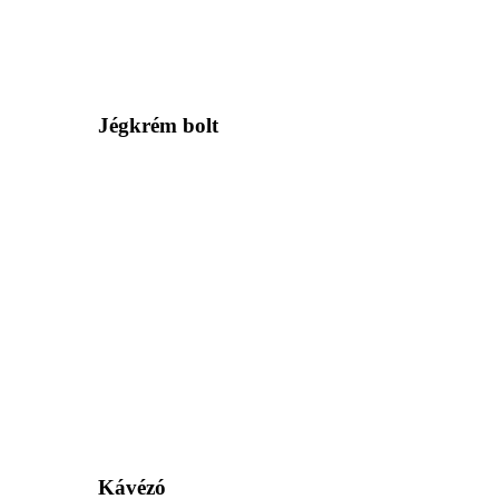
Jégkrém bolt
Kávézó