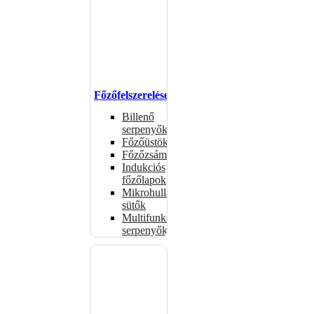
Főzőfelszerelések
Billenő
serpenyők
Főzőüstök
Főzőzsámolyok
Indukciós
főzőlapok
Mikrohullámú
sütők
Multifunkciós
serpenyők