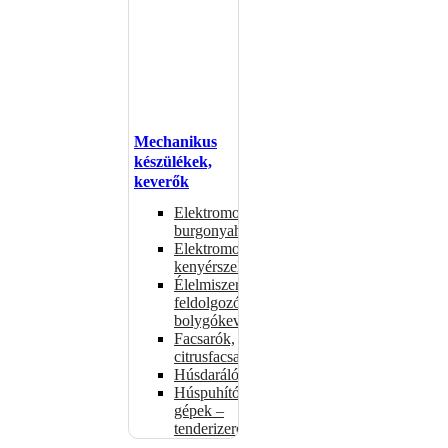
Mechanikus
készülékek,
keverők
Elektromos
burgonyahámozók
Elektromos
kenyérszeletelők
Élelmiszer-
feldolgozók –
bolygókeverők
Facsarók,
citrusfacsarók
Húsdarálók
Húspuhító
gépek –
tenderizerek