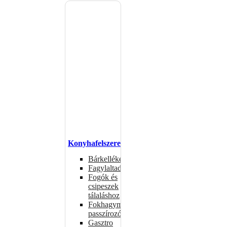
Konyhafelszerelés
Bárkellékek
Fagylaltadagolók
Fogók és
csipeszek
tálaláshoz
Fokhagymaprések,
passzírozók
Gasztro