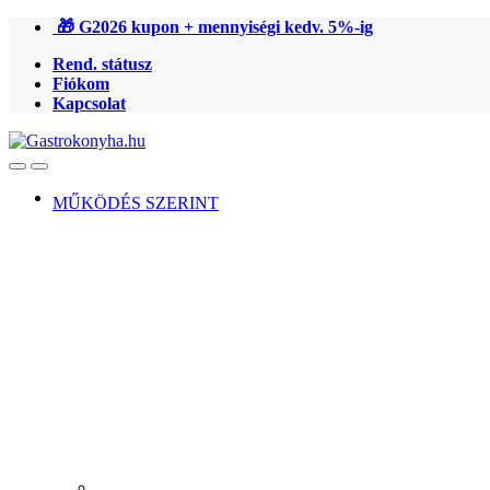
Ugrás
Ugrás
🎁 G2026 kupon + mennyiségi kedv. 5%-ig
a
a
Rend. státusz
navigációhoz
tartalomra
Fiókom
Kapcsolat
Open
Close
MŰKÖDÉS SZERINT