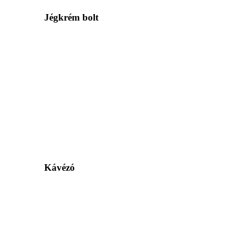
Jégkrém bolt
Kávézó