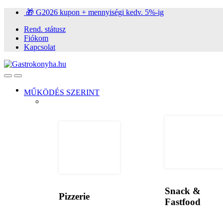
Ugrás
Ugrás
🎁 G2026 kupon + mennyiségi kedv. 5%-ig
a
a
Rend. státusz
navigációhoz
tartalomra
Fiókom
Kapcsolat
Open
Close
MŰKÖDÉS SZERINT
Snack &
Pizzerie
Fastfood