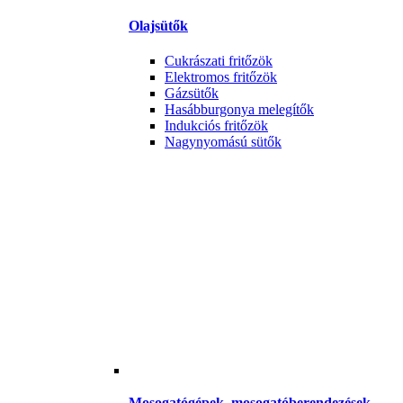
Olajsütők
Cukrászati fritőzök
Elektromos fritőzök
Gázsütők
Hasábburgonya melegítők
Indukciós fritőzök
Nagynyomású sütők
Mosogatógépek, mosogatóberendezések