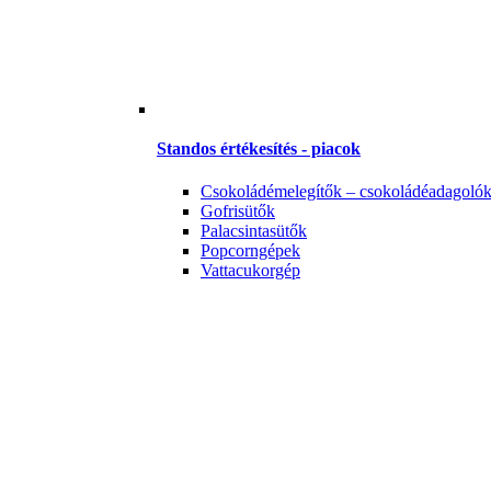
Standos értékesítés - piacok
Csokoládémelegítők – csokoládéadagoló
Gofrisütők
Palacsintasütők
Popcorngépek
Vattacukorgép