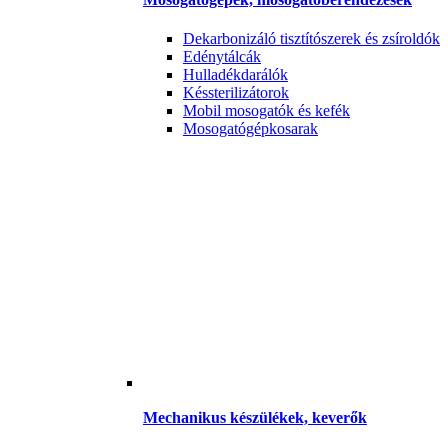
Dekarbonizáló tisztítószerek és zsíroldók
Edénytálcák
Hulladékdarálók
Késsterilizátorok
Mobil mosogatók és kefék
Mosogatógépkosarak
Mechanikus készülékek, keverők