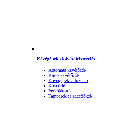
Kávégépek - kávézófelszerelés
Automata kávéfőzők
Karos kávéfőzők
Kávégépek tartozékai
Kávéőrlők
Perkolátorok
Tamperek és zaccfiókok