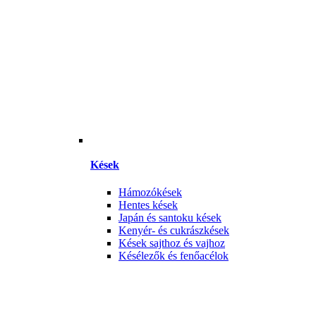
Kések
Hámozókések
Hentes kések
Japán és santoku kések
Kenyér- és cukrászkések
Kések sajthoz és vajhoz
Késélezők és fenőacélok