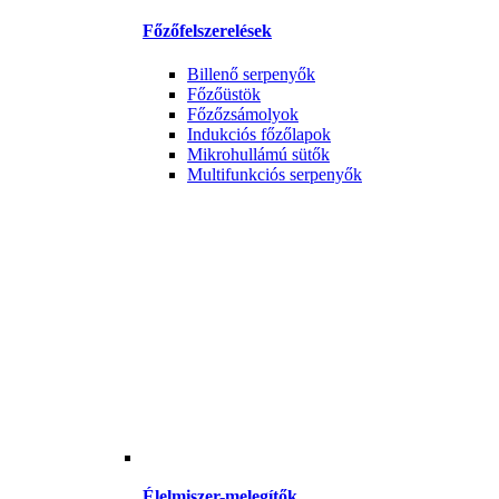
Főzőfelszerelések
Billenő serpenyők
Főzőüstök
Főzőzsámolyok
Indukciós főzőlapok
Mikrohullámú sütők
Multifunkciós serpenyők
Élelmiszer-melegítők