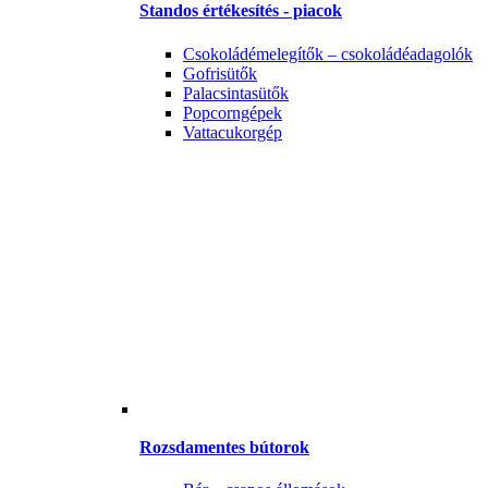
Standos értékesítés - piacok
Csokoládémelegítők – csokoládéadagolók
Gofrisütők
Palacsintasütők
Popcorngépek
Vattacukorgép
Rozsdamentes bútorok