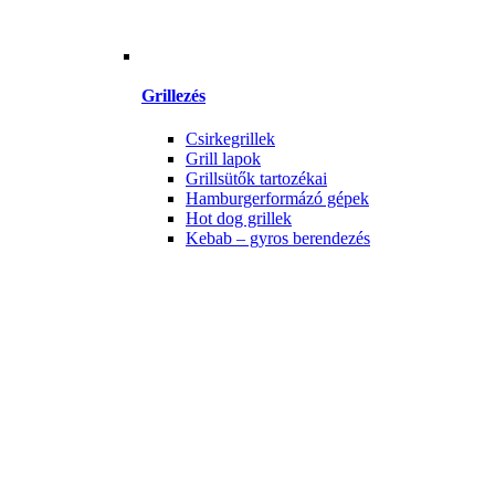
Grillezés
Csirkegrillek
Grill lapok
Grillsütők tartozékai
Hamburgerformázó gépek
Hot dog grillek
Kebab – gyros berendezés