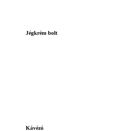
Jégkrém bolt
Kávézó