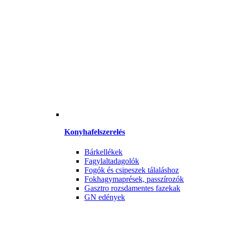
Konyhafelszerelés
Bárkellékek
Fagylaltadagolók
Fogók és csipeszek tálaláshoz
Fokhagymaprések, passzírozók
Gasztro rozsdamentes fazekak
GN edények