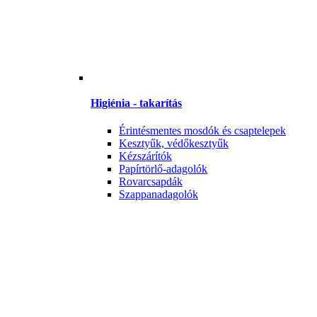
Higiénia - takarítás
Érintésmentes mosdók és csaptelepek
Kesztyűk, védőkesztyűk
Kézszárítók
Papírtörlő-adagolók
Rovarcsapdák
Szappanadagolók