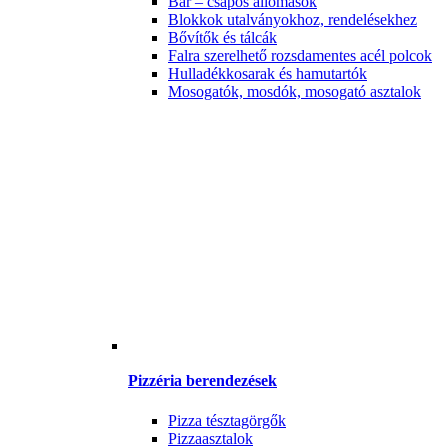
Bár – csapos állomások
Blokkok utalványokhoz, rendelésekhez
Bővítők és tálcák
Falra szerelhető rozsdamentes acél polcok
Hulladékkosarak és hamutartók
Mosogatók, mosdók, mosogató asztalok
Pizzéria berendezések
Pizza tésztagörgők
Pizzaasztalok