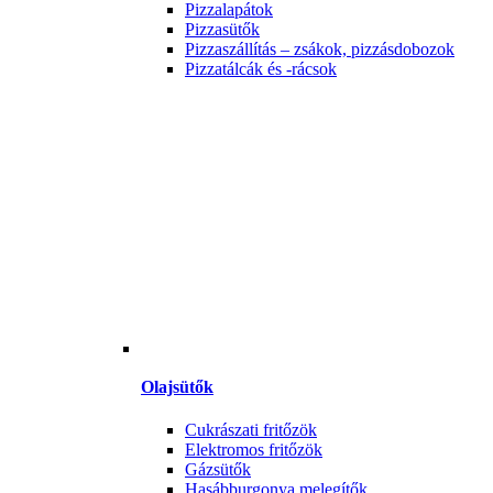
Pizzalapátok
Pizzasütők
Pizzaszállítás – zsákok, pizzásdobozok
Pizzatálcák és -rácsok
Olajsütők
Cukrászati fritőzök
Elektromos fritőzök
Gázsütők
Hasábburgonya melegítők