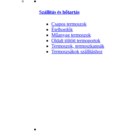
Szállítás és hőtartás
Csapos termoszok
Ételhordók
Műanyag termoszok
Oldalt töltött termoportok
Termoszok, termoszkannák
Termoszsákok szállításhoz