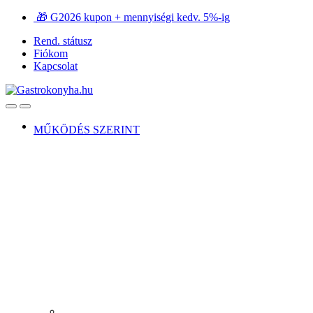
Ugrás
Ugrás
🎁 G2026 kupon + mennyiségi kedv. 5%-ig
a
a
Rend. státusz
navigációhoz
tartalomra
Fiókom
Kapcsolat
Open
Close
MŰKÖDÉS SZERINT