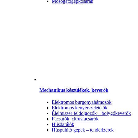
Mosogatógépkosarak
Mechanikus készülékek, keverők
Elektromos burgonyahámozók
Elektromos kenyérszeletelők
Élelmiszer-feldolgozók – bolygókeverők
Facsarók, citrusfacsarók
Húsdarálók
Húspuhító gépek – tenderizerek