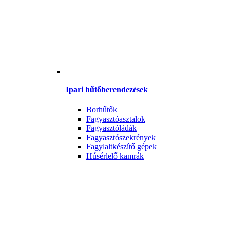
Ipari hűtőberendezések
Borhűtők
Fagyasztóasztalok
Fagyasztóládák
Fagyasztószekrények
Fagylaltkészítő gépek
Húsérlelő kamrák