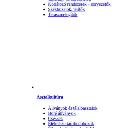
Korlátozó rendszerek – sorvezetők
Székhuzatok, terítők
Teraszmelegítők
Asztalkultúra
Állványok és tálalóasztalok
Büfé állványok
Csészék
Élelmiszertároló dobozok