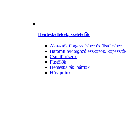
Henteskellékek, szeletelők
Akasztók függesztéshez és füstöléshez
Baromfi feldolgozó eszközök, kopasztók
Csontfűrészek
Füstölők
Hentesbalták, bárdok
Húsaprítók