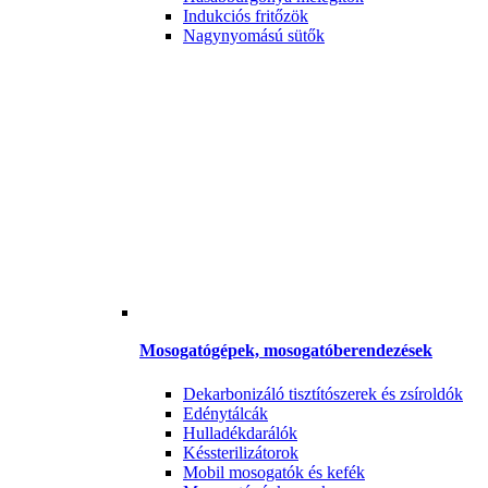
Indukciós fritőzök
Nagynyomású sütők
Mosogatógépek, mosogatóberendezések
Dekarbonizáló tisztítószerek és zsíroldók
Edénytálcák
Hulladékdarálók
Késsterilizátorok
Mobil mosogatók és kefék