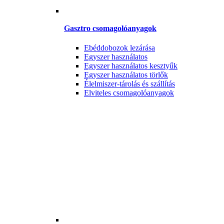
Gasztro csomagolóanyagok
Ebéddobozok lezárása
Egyszer használatos
Egyszer használatos kesztyűk
Egyszer használatos törlők
Élelmiszer-tárolás és szállítás
Elviteles csomagolóanyagok