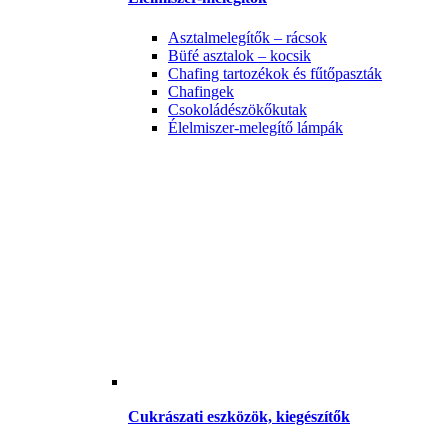
Asztalmelegítők – rácsok
Büfé asztalok – kocsik
Chafing tartozékok és fűtőpaszták
Chafingek
Csokoládészökőkutak
Élelmiszer-melegítő lámpák
Cukrászati eszközök, kiegészítők