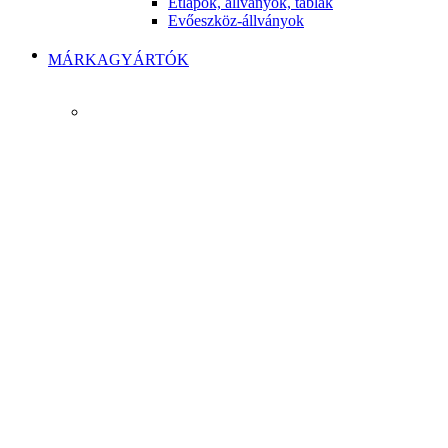
Étlapok, állványok, táblák
Evőeszköz-állványok
MÁRKAGYÁRTÓK