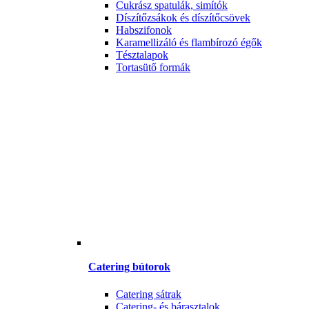
Cukrász spatulák, simítók
Díszítőzsákok és díszítőcsövek
Habszifonok
Karamellizáló és flambírozó égők
Tésztalapok
Tortasütő formák
Catering bútorok
Catering sátrak
Catering- és bárasztalok