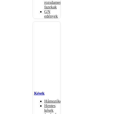
rozsdamentes
fazekak
GN
edények
Kések
Hámozókések
Hentes
kések