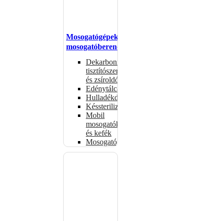
Mosogatógépek,
mosogatóberendezések
Dekarbonizáló
tisztítószerek
és zsíroldók
Edénytálcák
Hulladékdarálók
Késsterilizátorok
Mobil
mosogatók
és kefék
Mosogatógépkosarak