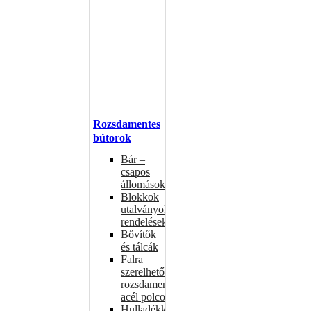
Rozsdamentes
bútorok
Bár –
csapos
állomások
Blokkok
utalványokhoz,
rendelésekhez
Bővítők
és tálcák
Falra
szerelhető
rozsdamentes
acél polcok
Hulladékkosarak