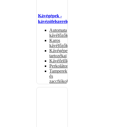
Kávégépek -
kávézófelszerelés
Automata
kávéfőzők
Karos
kávéfőzők
Kávégépek
tartozékai
Kávéőrlők
Perkolátorok
Tamperek
és
zaccfiókok