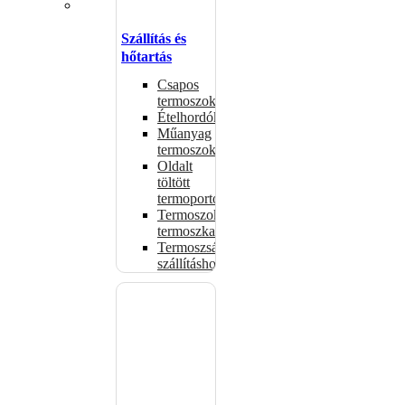
Szállítás és
hőtartás
Csapos
termoszok
Ételhordók
Műanyag
termoszok
Oldalt
töltött
termoportok
Termoszok,
termoszkannák
Termoszsákok
szállításhoz