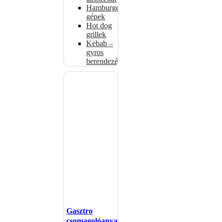
Hamburgerformázó
gépek
Hot dog
grillek
Kebab –
gyros
berendezés
Gasztro
csomagolóanyagok