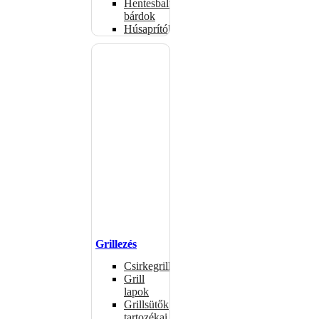
Hentesbalták,
bárdok
Húsaprítók
Grillezés
Csirkegrillek
Grill
lapok
Grillsütők
tartozékai