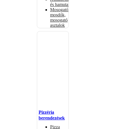
és hamutartók
Mosogatók,
mosdók,
mosogató
asztalok
Pizzéria
berendezések
Pizza