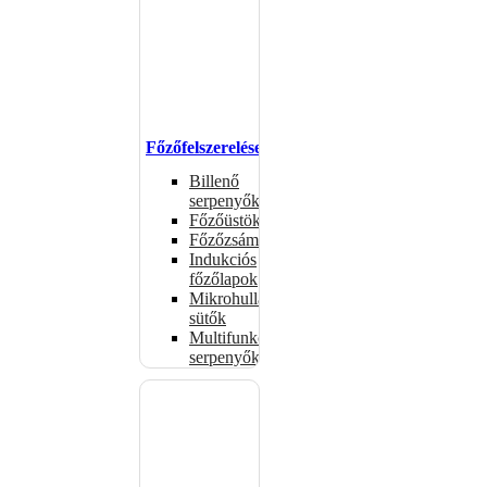
Főzőfelszerelések
Billenő
serpenyők
Főzőüstök
Főzőzsámolyok
Indukciós
főzőlapok
Mikrohullámú
sütők
Multifunkciós
serpenyők