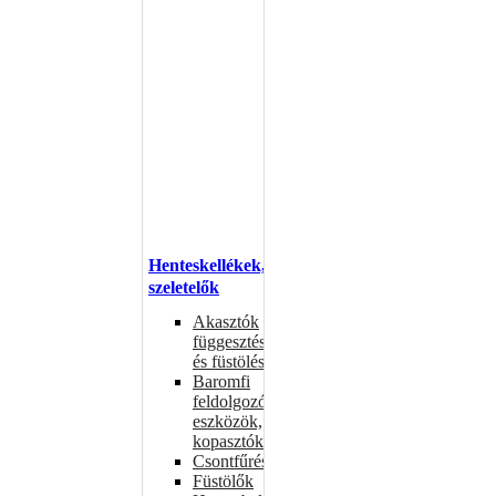
Henteskellékek,
szeletelők
Akasztók
függesztéshez
és füstöléshez
Baromfi
feldolgozó
eszközök,
kopasztók
Csontfűrészek
Füstölők