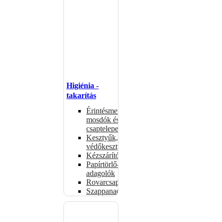
Higiénia -
takarítás
Érintésmentes
mosdók és
csaptelepek
Kesztyűk,
védőkesztyűk
Kézszárítók
Papírtörlő-
adagolók
Rovarcsapdák
Szappanadagolók