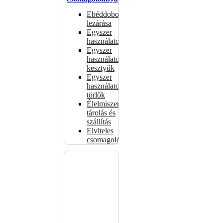
Ebéddobozok
lezárása
Egyszer
használatos
Egyszer
használatos
kesztyűk
Egyszer
használatos
törlők
Élelmiszer-
tárolás és
szállítás
Elviteles
csomagolóanyagok