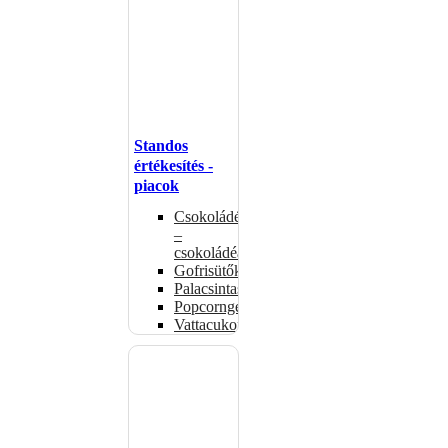
Standos
értékesítés -
piacok
Csokoládémelegítők
–
csokoládéadagolók
Gofrisütők
Palacsintasütők
Popcorngépek
Vattacukorgép