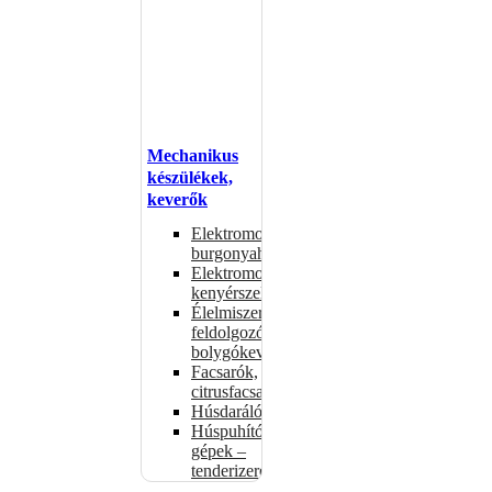
Mechanikus
készülékek,
keverők
Elektromos
burgonyahámozók
Elektromos
kenyérszeletelők
Élelmiszer-
feldolgozók –
bolygókeverők
Facsarók,
citrusfacsarók
Húsdarálók
Húspuhító
gépek –
tenderizerek