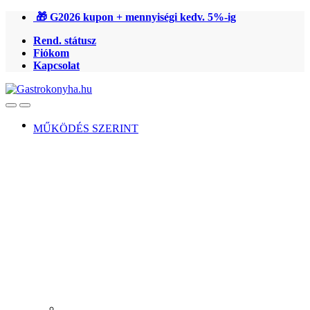
Ugrás
Ugrás
🎁 G2026 kupon + mennyiségi kedv. 5%-ig
a
a
Rend. státusz
navigációhoz
tartalomra
Fiókom
Kapcsolat
Open
Close
MŰKÖDÉS SZERINT