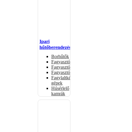
Ipari
hűtőberendezések
Borhűtők
Fagyasztóasztalok
Fagyasztóládák
Fagyasztószekrények
Fagylaltkészítő
gépek
Húsérlelő
kamrák