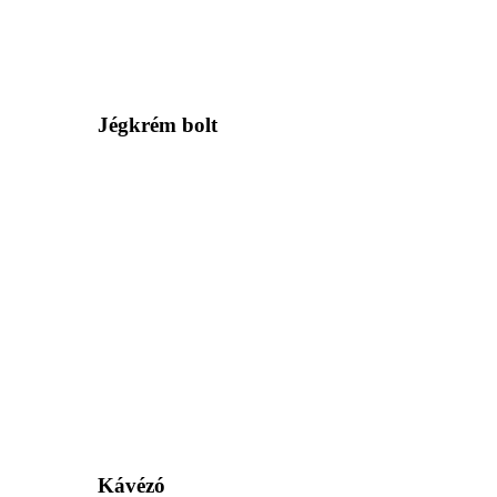
Jégkrém bolt
Kávézó