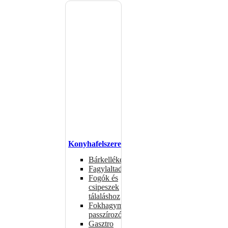
Konyhafelszerelés
Bárkellékek
Fagylaltadagolók
Fogók és
csipeszek
tálaláshoz
Fokhagymaprések,
passzírozók
Gasztro