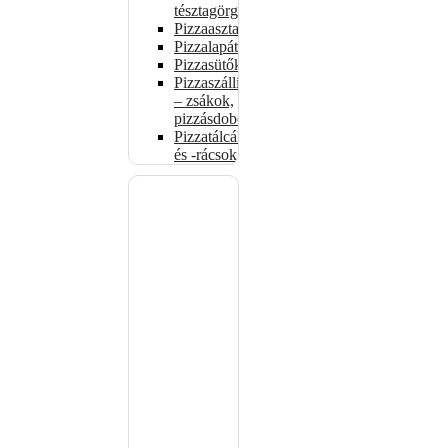
tésztagörgők
Pizzaasztalok
Pizzalapátok
Pizzasütők
Pizzaszállítás
– zsákok,
pizzásdobozok
Pizzatálcák
és -rácsok