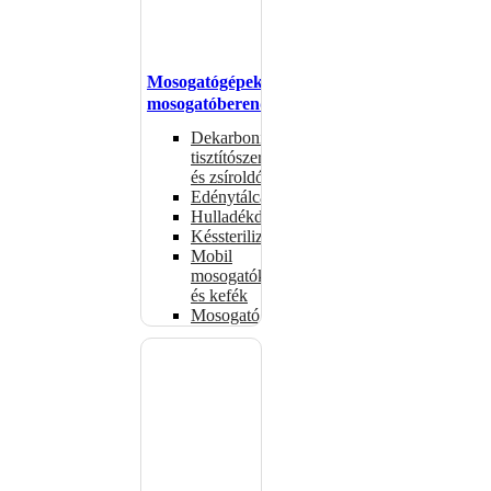
Mosogatógépek,
mosogatóberendezések
Dekarbonizáló
tisztítószerek
és zsíroldók
Edénytálcák
Hulladékdarálók
Késsterilizátorok
Mobil
mosogatók
és kefék
Mosogatógépkosarak