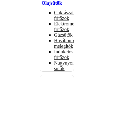
Olajsütők
Cukrászati
fritőzök
Elektromos
fritőzök
Gázsütők
Hasábburgonya
melegítők
Indukciós
fritőzök
Nagynyomású
sütők