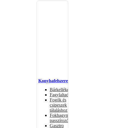
Konyhafelszerelés
Bárkellékek
Fagylaltadagolók
Fogók és
csipeszek
tálaláshoz
Fokhagymaprések,
passzírozók
Gasztro