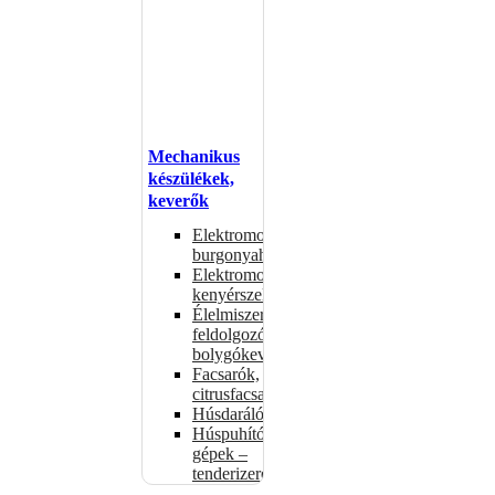
Mechanikus
készülékek,
keverők
Elektromos
burgonyahámozók
Elektromos
kenyérszeletelők
Élelmiszer-
feldolgozók –
bolygókeverők
Facsarók,
citrusfacsarók
Húsdarálók
Húspuhító
gépek –
tenderizerek