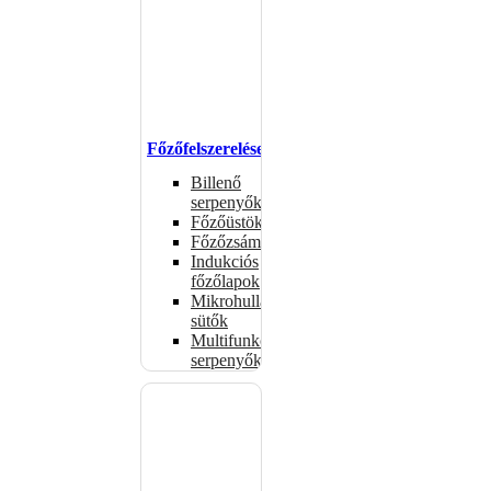
Főzőfelszerelések
Billenő
serpenyők
Főzőüstök
Főzőzsámolyok
Indukciós
főzőlapok
Mikrohullámú
sütők
Multifunkciós
serpenyők