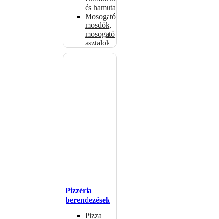
és hamutartók
Mosogatók,
mosdók,
mosogató
asztalok
Pizzéria
berendezések
Pizza