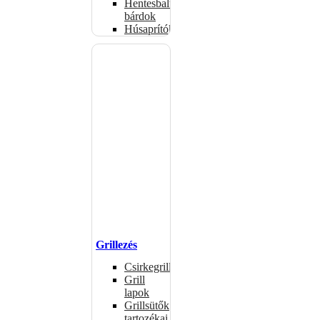
Hentesbalták,
bárdok
Húsaprítók
Grillezés
Csirkegrillek
Grill
lapok
Grillsütők
tartozékai