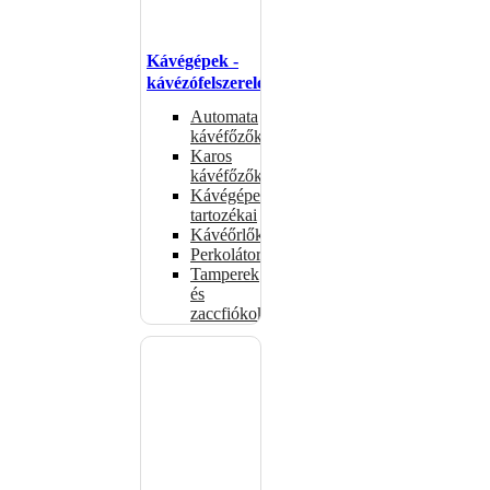
Kávégépek -
kávézófelszerelés
Automata
kávéfőzők
Karos
kávéfőzők
Kávégépek
tartozékai
Kávéőrlők
Perkolátorok
Tamperek
és
zaccfiókok