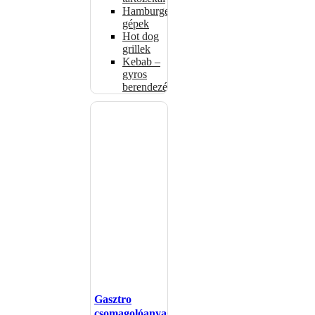
Hamburgerformázó
gépek
Hot dog
grillek
Kebab –
gyros
berendezés
Gasztro
csomagolóanyagok