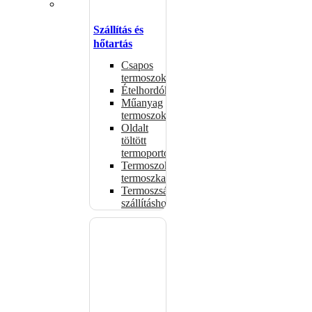
Szállítás és
hőtartás
Csapos
termoszok
Ételhordók
Műanyag
termoszok
Oldalt
töltött
termoportok
Termoszok,
termoszkannák
Termoszsákok
szállításhoz