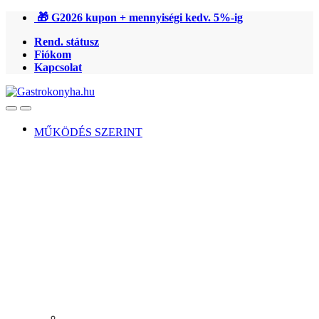
Ugrás
Ugrás
🎁 G2026 kupon + mennyiségi kedv. 5%-ig
a
a
Rend. státusz
navigációhoz
tartalomra
Fiókom
Kapcsolat
Open
Close
MŰKÖDÉS SZERINT