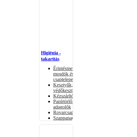
Higiénia -
takarítás
Érintésmentes
mosdók és
csaptelepek
Kesztyűk,
védőkesztyűk
Kézszárítók
Papírtörlő-
adagolók
Rovarcsapdák
Szappanadagolók