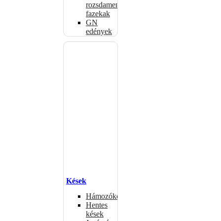
rozsdamentes
fazekak
GN
edények
Kések
Hámozókések
Hentes
kések