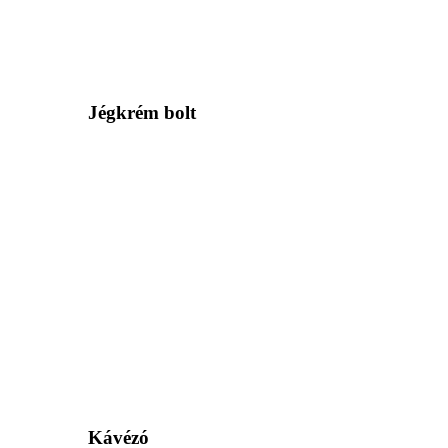
Jégkrém bolt
Kávézó