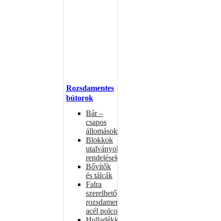
Rozsdamentes
bútorok
Bár –
csapos
állomások
Blokkok
utalványokhoz,
rendelésekhez
Bővítők
és tálcák
Falra
szerelhető
rozsdamentes
acél polcok
Hulladékkosarak