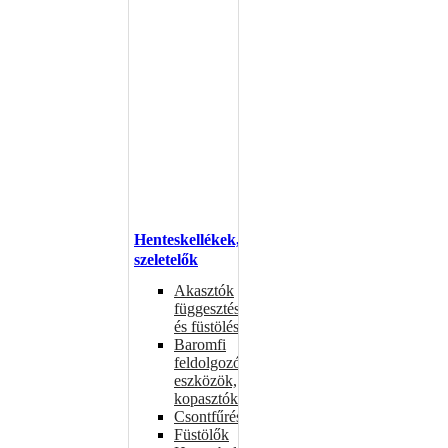
Henteskellékek,
szeletelők
Akasztók
függesztéshez
és füstöléshez
Baromfi
feldolgozó
eszközök,
kopasztók
Csontfűrészek
Füstölők