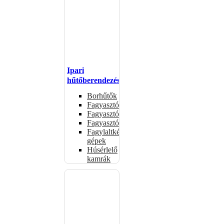
Ipari
hűtőberendezések
Borhűtők
Fagyasztóasztalok
Fagyasztóládák
Fagyasztószekrények
Fagylaltkészítő
gépek
Húsérlelő
kamrák