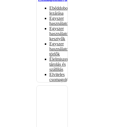
Ebéddobozok
lezárása
Egyszer
használatos
Egyszer
használatos
kesztyűk
Egyszer
használatos
törlők
Élelmiszer-
tárolás és
szállítás
Elviteles
csomagolóanyagok