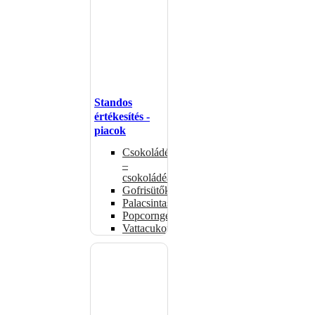
Standos
értékesítés -
piacok
Csokoládémelegítők
–
csokoládéadagolók
Gofrisütők
Palacsintasütők
Popcorngépek
Vattacukorgép