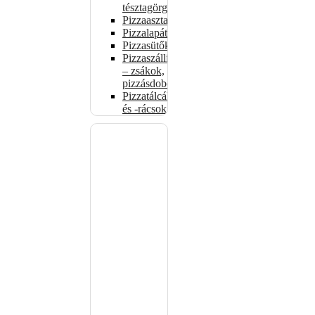
tésztagörgők
Pizzaasztalok
Pizzalapátok
Pizzasütők
Pizzaszállítás
– zsákok,
pizzásdobozok
Pizzatálcák
és -rácsok