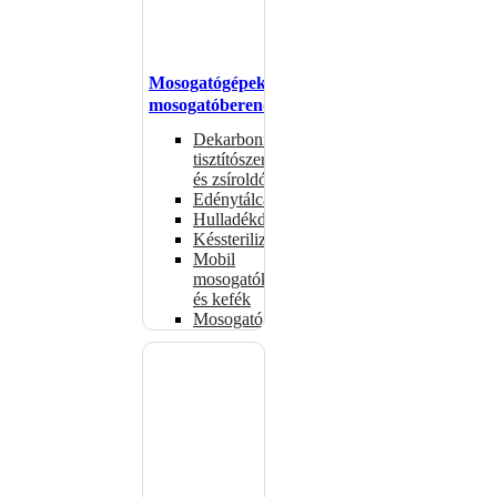
Mosogatógépek,
mosogatóberendezések
Dekarbonizáló
tisztítószerek
és zsíroldók
Edénytálcák
Hulladékdarálók
Késsterilizátorok
Mobil
mosogatók
és kefék
Mosogatógépkosarak