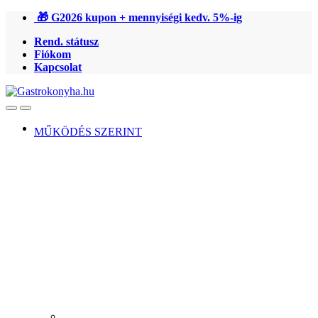
Ugrás
Ugrás
🎁 G2026 kupon + mennyiségi kedv. 5%-ig
a
a
Rend. státusz
navigációhoz
tartalomra
Fiókom
Kapcsolat
Open
Close
MŰKÖDÉS SZERINT