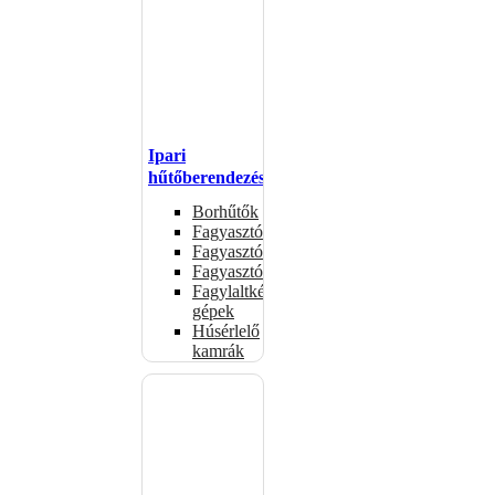
Ipari
hűtőberendezések
Borhűtők
Fagyasztóasztalok
Fagyasztóládák
Fagyasztószekrények
Fagylaltkészítő
gépek
Húsérlelő
kamrák