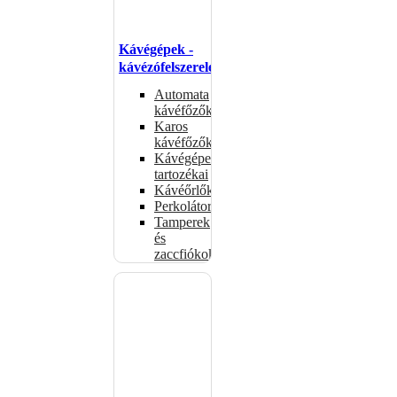
Kávégépek -
kávézófelszerelés
Automata
kávéfőzők
Karos
kávéfőzők
Kávégépek
tartozékai
Kávéőrlők
Perkolátorok
Tamperek
és
zaccfiókok