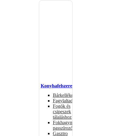
Konyhafelszerelés
Bárkellékek
Fagylaltadagolók
Fogók és
csipeszek
tálaláshoz
Fokhagymaprések,
passzírozók
Gasztro