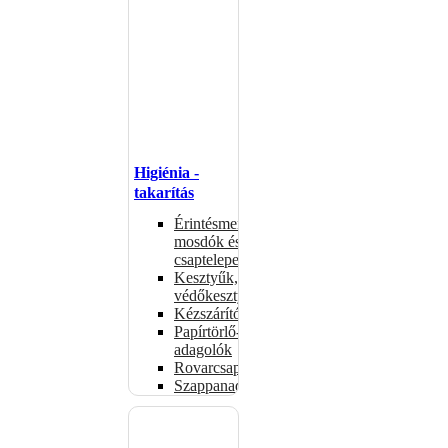
Higiénia -
takarítás
Érintésmentes
mosdók és
csaptelepek
Kesztyűk,
védőkesztyűk
Kézszárítók
Papírtörlő-
adagolók
Rovarcsapdák
Szappanadagolók