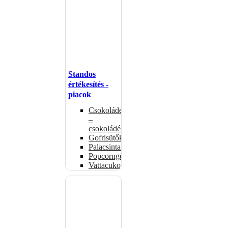
Standos
értékesítés -
piacok
Csokoládémelegítők
–
csokoládéadagolók
Gofrisütők
Palacsintasütők
Popcorngépek
Vattacukorgép