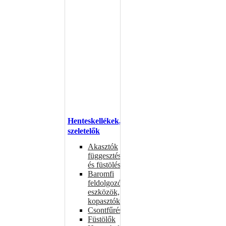
Henteskellékek,
szeletelők
Akasztók
függesztéshez
és füstöléshez
Baromfi
feldolgozó
eszközök,
kopasztók
Csontfűrészek
Füstölők