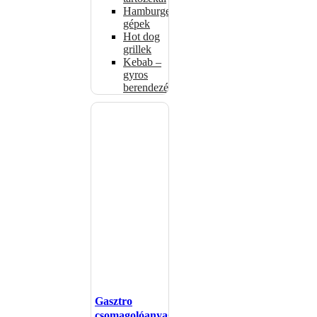
Hamburgerformázó
gépek
Hot dog
grillek
Kebab –
gyros
berendezés
Gasztro
csomagolóanyagok