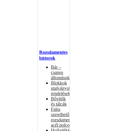
Rozsdamentes
bútorok
Bár –
csapos
állomások
Blokkok
utalványokhoz,
rendelésekhez
Bővítők
és tálcák
Falra
szerelhető
rozsdamentes
acél polcok
Hulladékkosarak