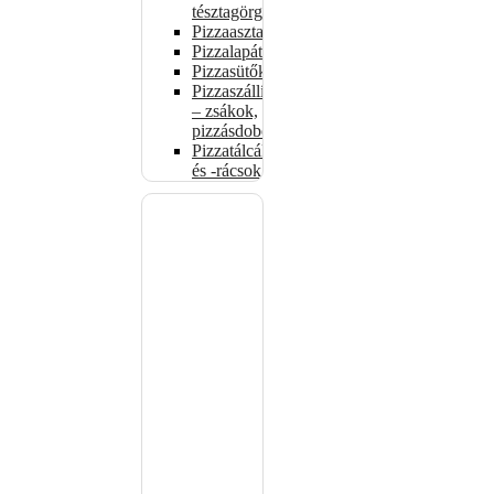
tésztagörgők
Pizzaasztalok
Pizzalapátok
Pizzasütők
Pizzaszállítás
– zsákok,
pizzásdobozok
Pizzatálcák
és -rácsok