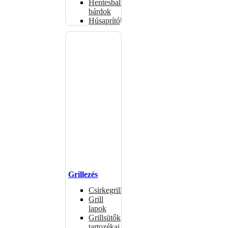
Hentesbalták,
bárdok
Húsaprítók
Grillezés
Csirkegrillek
Grill
lapok
Grillsütők
tartozékai