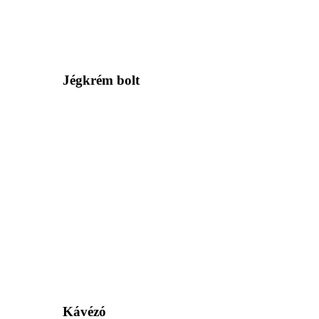
Jégkrém bolt
Kávézó