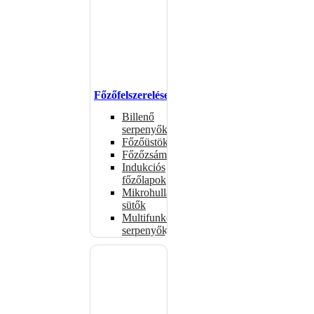
Főzőfelszerelések
Billenő
serpenyők
Főzőüstök
Főzőzsámolyok
Indukciós
főzőlapok
Mikrohullámú
sütők
Multifunkciós
serpenyők