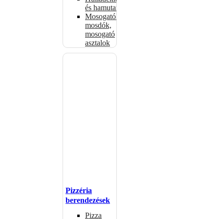
és hamutartók
Mosogatók,
mosdók,
mosogató
asztalok
Pizzéria
berendezések
Pizza