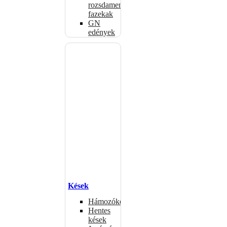
rozsdamentes
fazekak
GN
edények
Kések
Hámozókések
Hentes
kések