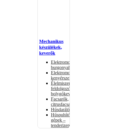
Mechanikus
készülékek,
keverők
Elektromos
burgonyahámozók
Elektromos
kenyérszeletelők
Élelmiszer-
feldolgozók –
bolygókeverők
Facsarók,
citrusfacsarók
Húsdarálók
Húspuhító
gépek –
tenderizerek