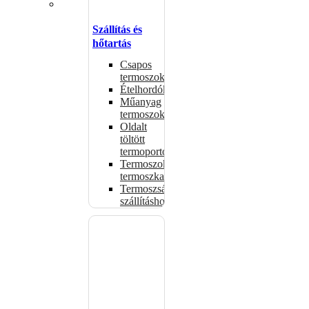
Szállítás és
hőtartás
Csapos
termoszok
Ételhordók
Műanyag
termoszok
Oldalt
töltött
termoportok
Termoszok,
termoszkannák
Termoszsákok
szállításhoz