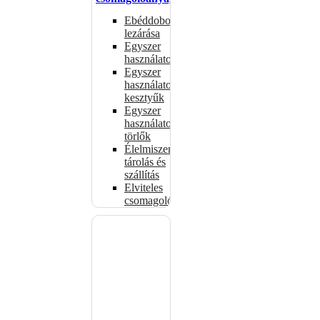
Ebéddobozok
lezárása
Egyszer
használatos
Egyszer
használatos
kesztyűk
Egyszer
használatos
törlők
Élelmiszer-
tárolás és
szállítás
Elviteles
csomagolóanyagok