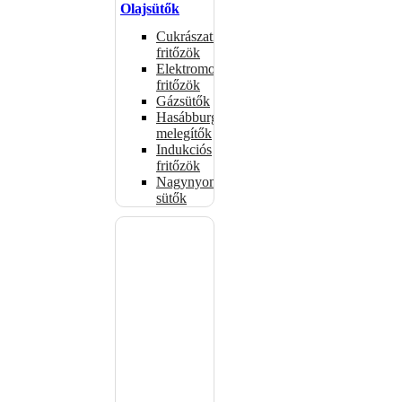
Olajsütők
Cukrászati
fritőzök
Elektromos
fritőzök
Gázsütők
Hasábburgonya
melegítők
Indukciós
fritőzök
Nagynyomású
sütők