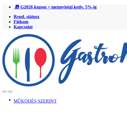
Ugrás
Ugrás
🎁 G2026 kupon + mennyiségi kedv. 5%-ig
a
a
Rend. státusz
navigációhoz
tartalomra
Fiókom
Kapcsolat
Open
Close
MŰKÖDÉS SZERINT