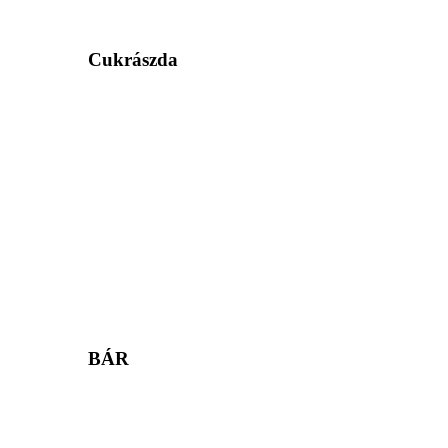
Cukrászda
BÁR