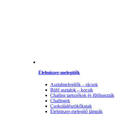
Élelmiszer-melegítők
Asztalmelegítők – rácsok
Büfé asztalok – kocsik
Chafing tartozékok és fűtőpaszták
Chafingek
Csokoládészökőkutak
Élelmiszer-melegítő lámpák