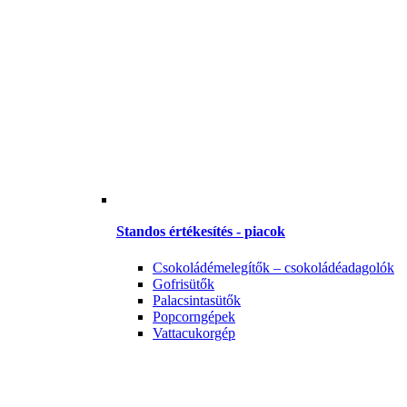
Standos értékesítés - piacok
Csokoládémelegítők – csokoládéadagolók
Gofrisütők
Palacsintasütők
Popcorngépek
Vattacukorgép