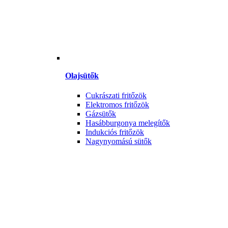
Olajsütők
Cukrászati fritőzök
Elektromos fritőzök
Gázsütők
Hasábburgonya melegítők
Indukciós fritőzök
Nagynyomású sütők