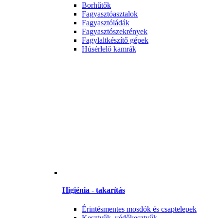
Borhűtők
Fagyasztóasztalok
Fagyasztóládák
Fagyasztószekrények
Fagylaltkészítő gépek
Húsérlelő kamrák
Higiénia - takarítás
Érintésmentes mosdók és csaptelepek
Kesztyűk, védőkesztyűk