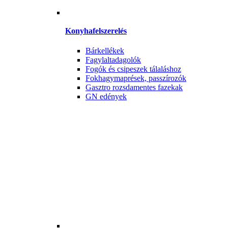
Konyhafelszerelés
Bárkellékek
Fagylaltadagolók
Fogók és csipeszek tálaláshoz
Fokhagymaprések, passzírozók
Gasztro rozsdamentes fazekak
GN edények