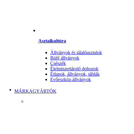
Asztalkultúra
Állványok és tálalóasztalok
Büfé állványok
Csészék
Élelmiszertároló dobozok
Étlapok, állványok, táblák
Evőeszköz-állványok
MÁRKAGYÁRTÓK