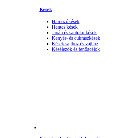
Kések
Hámozókések
Hentes kések
Japán és santoku kések
Kenyér- és cukrászkések
Kések sajthoz és vajhoz
Késélezők és fenőacélok