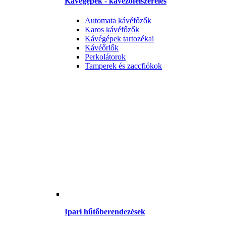
Kávégépek - kávézófelszerelés
Automata kávéfőzők
Karos kávéfőzők
Kávégépek tartozékai
Kávéőrlők
Perkolátorok
Tamperek és zaccfiókok
Ipari hűtőberendezések