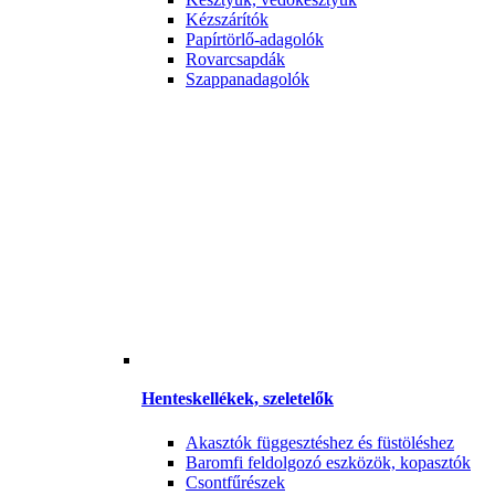
Kézszárítók
Papírtörlő-adagolók
Rovarcsapdák
Szappanadagolók
Henteskellékek, szeletelők
Akasztók függesztéshez és füstöléshez
Baromfi feldolgozó eszközök, kopasztók
Csontfűrészek