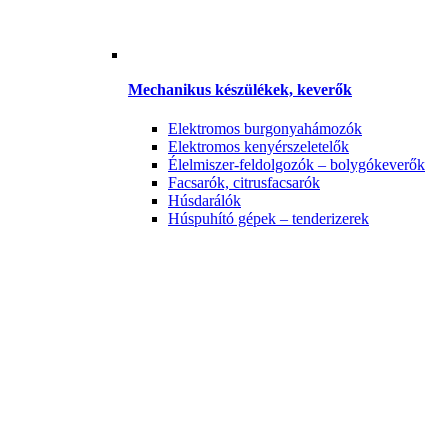
Mechanikus készülékek, keverők
Elektromos burgonyahámozók
Elektromos kenyérszeletelők
Élelmiszer-feldolgozók – bolygókeverők
Facsarók, citrusfacsarók
Húsdarálók
Húspuhító gépek – tenderizerek