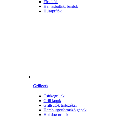
Füstölők
Hentesbalták, bárdok
Húsaprítók
Grillezés
Csirkegrillek
Grill lapok
Grillsütők tartozékai
Hamburgerformázó gépek
Hot dog grillek