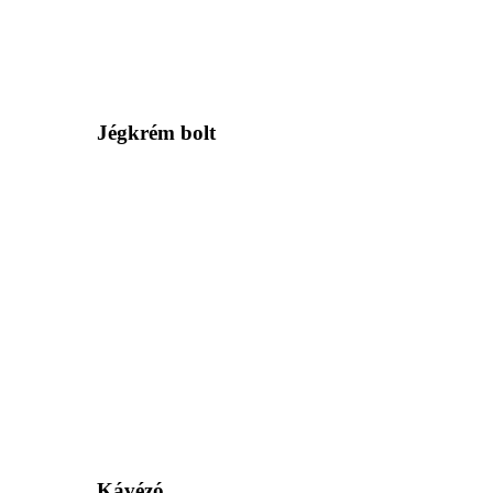
Jégkrém bolt
Kávézó