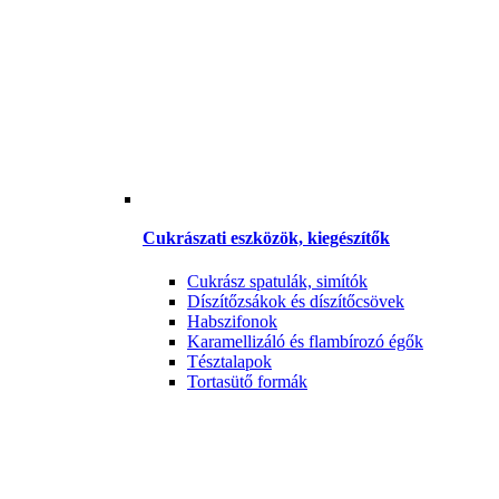
Cukrászati eszközök, kiegészítők
Cukrász spatulák, simítók
Díszítőzsákok és díszítőcsövek
Habszifonok
Karamellizáló és flambírozó égők
Tésztalapok
Tortasütő formák