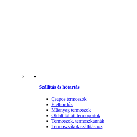
Szállítás és hőtartás
Csapos termoszok
Ételhordók
Műanyag termoszok
Oldalt töltött termoportok
Termoszok, termoszkannák
Termoszsákok szállításhoz