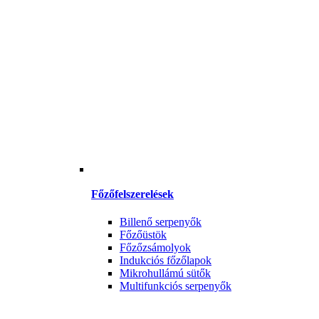
Főzőfelszerelések
Billenő serpenyők
Főzőüstök
Főzőzsámolyok
Indukciós főzőlapok
Mikrohullámú sütők
Multifunkciós serpenyők