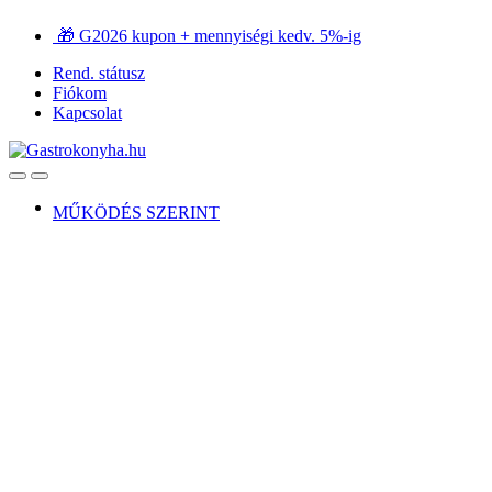
Ugrás
Ugrás
🎁 G2026 kupon + mennyiségi kedv. 5%-ig
a
a
navigációhoz
tartalomra
Rend. státusz
Fiókom
Kapcsolat
Open
Close
MŰKÖDÉS SZERINT