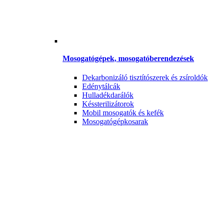
Mosogatógépek, mosogatóberendezések
Dekarbonizáló tisztítószerek és zsíroldók
Edénytálcák
Hulladékdarálók
Késsterilizátorok
Mobil mosogatók és kefék
Mosogatógépkosarak