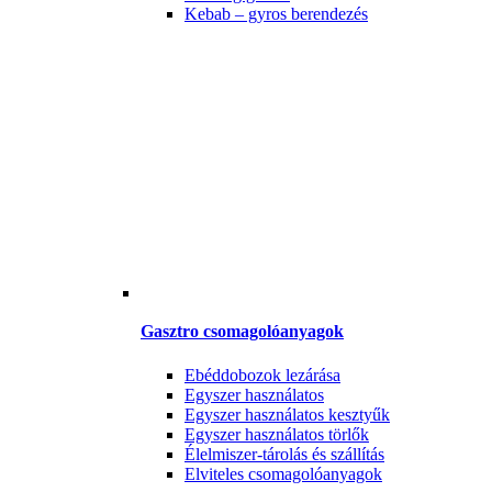
Kebab – gyros berendezés
Gasztro csomagolóanyagok
Ebéddobozok lezárása
Egyszer használatos
Egyszer használatos kesztyűk
Egyszer használatos törlők
Élelmiszer-tárolás és szállítás
Elviteles csomagolóanyagok