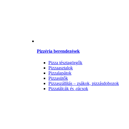
Pizzéria berendezések
Pizza tésztagörgők
Pizzaasztalok
Pizzalapátok
Pizzasütők
Pizzaszállítás – zsákok, pizzásdobozok
Pizzatálcák és -rácsok