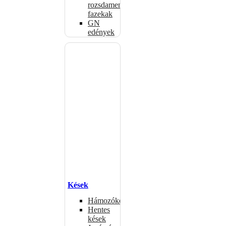
rozsdamentes
fazekak
GN
edények
Kések
Hámozókések
Hentes
kések