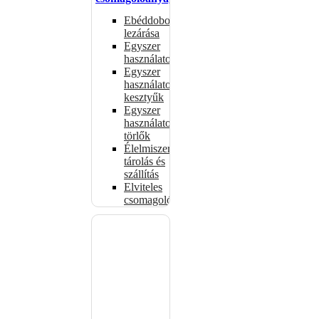
Ebéddobozok
lezárása
Egyszer
használatos
Egyszer
használatos
kesztyűk
Egyszer
használatos
törlők
Élelmiszer-
tárolás és
szállítás
Elviteles
csomagolóanyagok