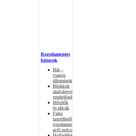
Rozsdamentes
bútorok
Bár –
csapos
állomások
Blokkok
utalványokhoz,
rendelésekhez
Bővítők
és tálcák
Falra
szerelhető
rozsdamentes
acél polcok
Hulladékkosarak