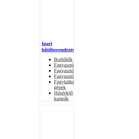
Ipari
hűtőberendezések
Borhűtők
Fagyasztóasztalok
Fagyasztóládák
Fagyasztószekrények
Fagylaltkészítő
gépek
Húsérlelő
kamrák