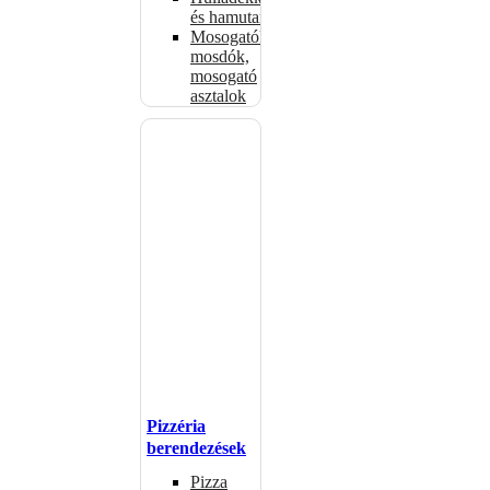
és hamutartók
Mosogatók,
mosdók,
mosogató
asztalok
Pizzéria
berendezések
Pizza