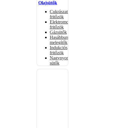
Olajsütők
Cukrászati
fritőzök
Elektromos
fritőzök
Gázsütők
Hasábburgonya
melegítők
Indukciós
fritőzök
Nagynyomású
sütők