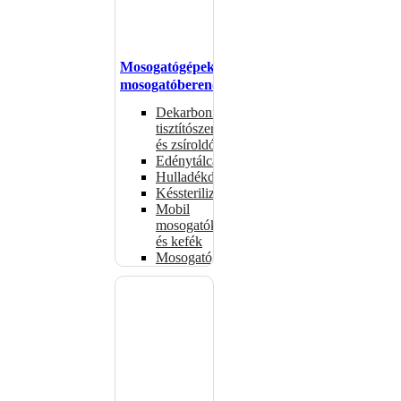
Mosogatógépek,
mosogatóberendezések
Dekarbonizáló
tisztítószerek
és zsíroldók
Edénytálcák
Hulladékdarálók
Késsterilizátorok
Mobil
mosogatók
és kefék
Mosogatógépkosarak