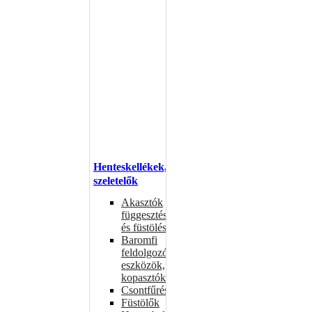
Henteskellékek,
szeletelők
Akasztók
függesztéshez
és füstöléshez
Baromfi
feldolgozó
eszközök,
kopasztók
Csontfűrészek
Füstölők