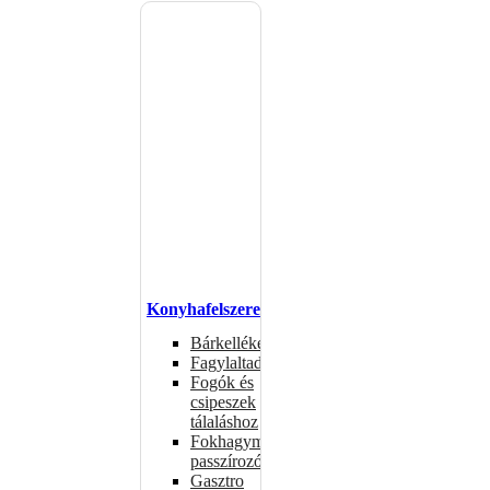
Konyhafelszerelés
Bárkellékek
Fagylaltadagolók
Fogók és
csipeszek
tálaláshoz
Fokhagymaprések,
passzírozók
Gasztro