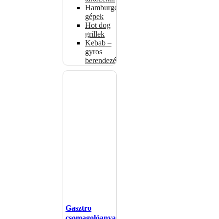
Hamburgerformázó
gépek
Hot dog
grillek
Kebab –
gyros
berendezés
Gasztro
csomagolóanyagok