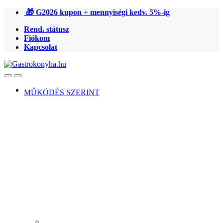
Ugrás
Ugrás
🎁 G2026 kupon + mennyiségi kedv. 5%-ig
a
a
Rend. státusz
navigációhoz
tartalomra
Fiókom
Kapcsolat
Open
Close
MŰKÖDÉS SZERINT