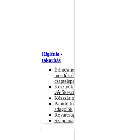
Higiénia -
takarítás
Érintésmentes
mosdók és
csaptelepek
Kesztyűk,
védőkesztyűk
Kézszárítók
Papírtörlő-
adagolók
Rovarcsapdák
Szappanadagolók