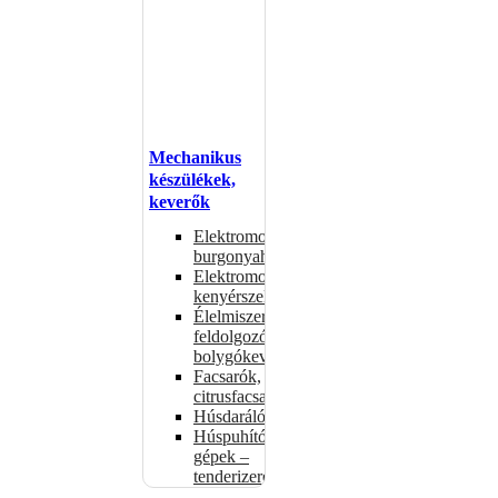
Mechanikus
készülékek,
keverők
Elektromos
burgonyahámozók
Elektromos
kenyérszeletelők
Élelmiszer-
feldolgozók –
bolygókeverők
Facsarók,
citrusfacsarók
Húsdarálók
Húspuhító
gépek –
tenderizerek