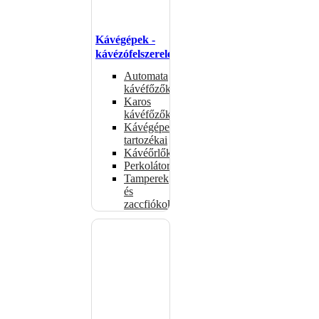
Kávégépek -
kávézófelszerelés
Automata
kávéfőzők
Karos
kávéfőzők
Kávégépek
tartozékai
Kávéőrlők
Perkolátorok
Tamperek
és
zaccfiókok