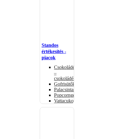
Standos
értékesítés -
piacok
Csokoládémelegítők
–
csokoládéadagolók
Gofrisütők
Palacsintasütők
Popcorngépek
Vattacukorgép