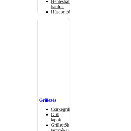
Hentesbalták,
bárdok
Húsaprítók
Grillezés
Csirkegrillek
Grill
lapok
Grillsütők
tartozékai