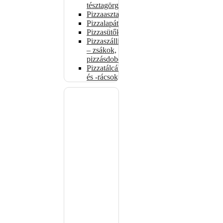
tésztagörgők
Pizzaasztalok
Pizzalapátok
Pizzasütők
Pizzaszállítás
– zsákok,
pizzásdobozok
Pizzatálcák
és -rácsok