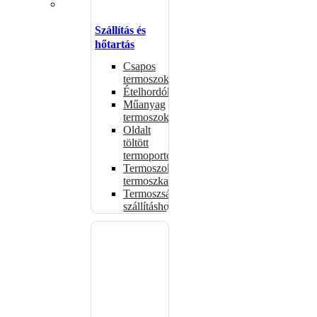
Szállítás és
hőtartás
Csapos
termoszok
Ételhordók
Műanyag
termoszok
Oldalt
töltött
termoportok
Termoszok,
termoszkannák
Termoszsákok
szállításhoz