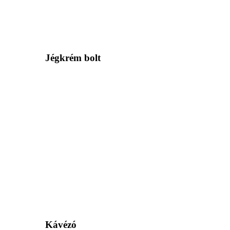
Jégkrém bolt
Kávézó