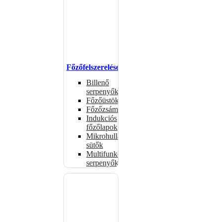
Főzőfelszerelések
Billenő
serpenyők
Főzőüstök
Főzőzsámolyok
Indukciós
főzőlapok
Mikrohullámú
sütők
Multifunkciós
serpenyők