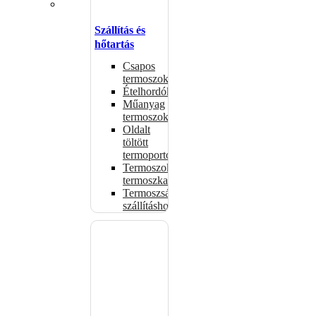
Szállítás és
hőtartás
Csapos
termoszok
Ételhordók
Műanyag
termoszok
Oldalt
töltött
termoportok
Termoszok,
termoszkannák
Termoszsákok
szállításhoz