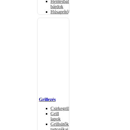
Hentesbalták,
bárdok
Húsaprítók
Grillezés
Csirkegrillek
Grill
lapok
Grillsütők
tartozékai