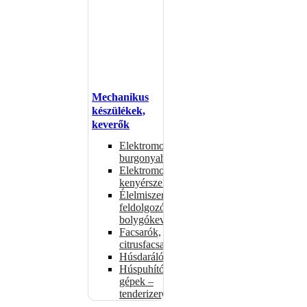
Mechanikus
készülékek,
keverők
Elektromos
burgonyahámozók
Elektromos
kenyérszeletelők
Élelmiszer-
feldolgozók –
bolygókeverők
Facsarók,
citrusfacsarók
Húsdarálók
Húspuhító
gépek –
tenderizerek