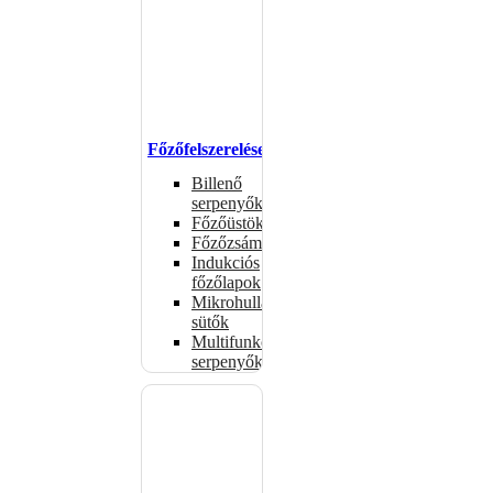
Főzőfelszerelések
Billenő
serpenyők
Főzőüstök
Főzőzsámolyok
Indukciós
főzőlapok
Mikrohullámú
sütők
Multifunkciós
serpenyők