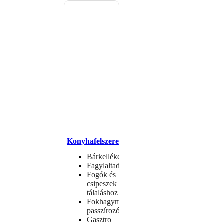
Konyhafelszerelés
Bárkellékek
Fagylaltadagolók
Fogók és
csipeszek
tálaláshoz
Fokhagymaprések,
passzírozók
Gasztro