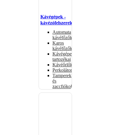
Kávégépek -
kávézófelszerelés
Automata
kávéfőzők
Karos
kávéfőzők
Kávégépek
tartozékai
Kávéőrlők
Perkolátorok
Tamperek
és
zaccfiókok