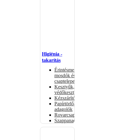
Higiénia -
takarítás
Érintésmentes
mosdók és
csaptelepek
Kesztyűk,
védőkesztyűk
Kézszárítók
Papírtörlő-
adagolók
Rovarcsapdák
Szappanadagolók