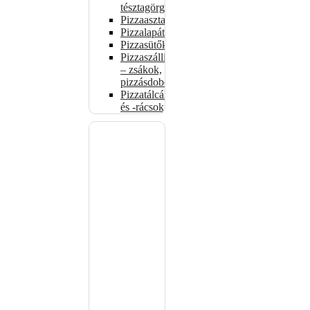
tésztagörgők
Pizzaasztalok
Pizzalapátok
Pizzasütők
Pizzaszállítás
– zsákok,
pizzásdobozok
Pizzatálcák
és -rácsok