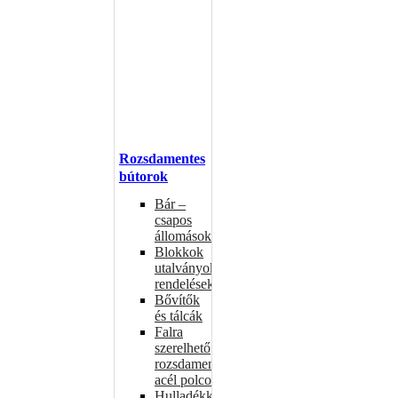
Rozsdamentes
bútorok
Bár –
csapos
állomások
Blokkok
utalványokhoz,
rendelésekhez
Bővítők
és tálcák
Falra
szerelhető
rozsdamentes
acél polcok
Hulladékkosarak