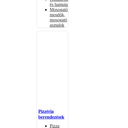
és hamutartók
Mosogatók,
mosdók,
mosogató
asztalok
Pizzéria
berendezések
Pizza