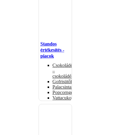
Standos
értékesítés -
piacok
Csokoládémelegítők
–
csokoládéadagolók
Gofrisütők
Palacsintasütők
Popcorngépek
Vattacukorgép