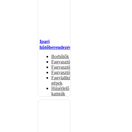
Ipari
hűtőberendezések
Borhűtők
Fagyasztóasztalok
Fagyasztóládák
Fagyasztószekrények
Fagylaltkészítő
gépek
Húsérlelő
kamrák