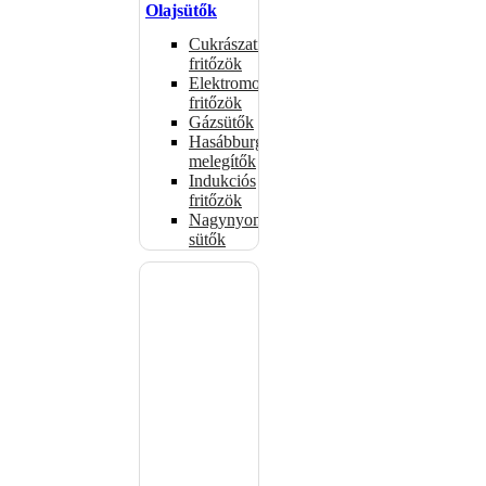
Olajsütők
Cukrászati
fritőzök
Elektromos
fritőzök
Gázsütők
Hasábburgonya
melegítők
Indukciós
fritőzök
Nagynyomású
sütők