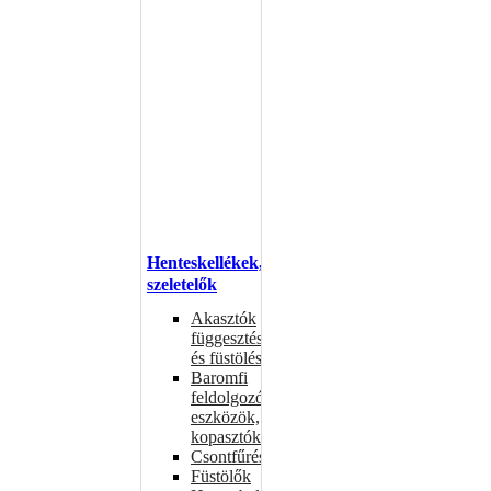
Henteskellékek,
szeletelők
Akasztók
függesztéshez
és füstöléshez
Baromfi
feldolgozó
eszközök,
kopasztók
Csontfűrészek
Füstölők