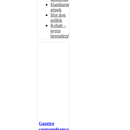
Hamburgerformázó
gépek
Hot dog
grillek
Kebab –
gyros
berendezés
Gasztro
csomagolóanyagok