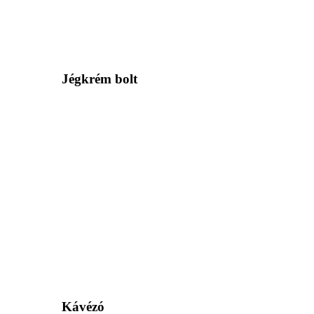
Jégkrém bolt
Kávézó