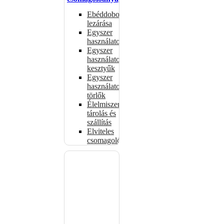
Ebéddobozok
lezárása
Egyszer
használatos
Egyszer
használatos
kesztyűk
Egyszer
használatos
törlők
Élelmiszer-
tárolás és
szállítás
Elviteles
csomagolóanyagok