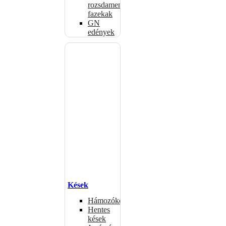
rozsdamentes
fazekak
GN
edények
Kések
Hámozókések
Hentes
kések