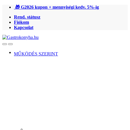
Ugrás
Ugrás
🎁 G2026 kupon + mennyiségi kedv. 5%-ig
a
a
Rend. státusz
navigációhoz
tartalomra
Fiókom
Kapcsolat
Open
Close
MŰKÖDÉS SZERINT