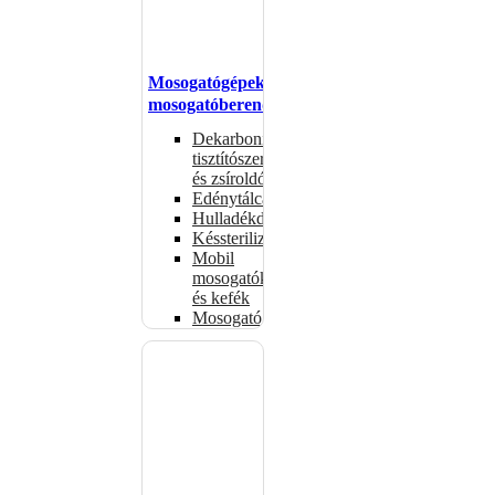
Mosogatógépek,
mosogatóberendezések
Dekarbonizáló
tisztítószerek
és zsíroldók
Edénytálcák
Hulladékdarálók
Késsterilizátorok
Mobil
mosogatók
és kefék
Mosogatógépkosarak