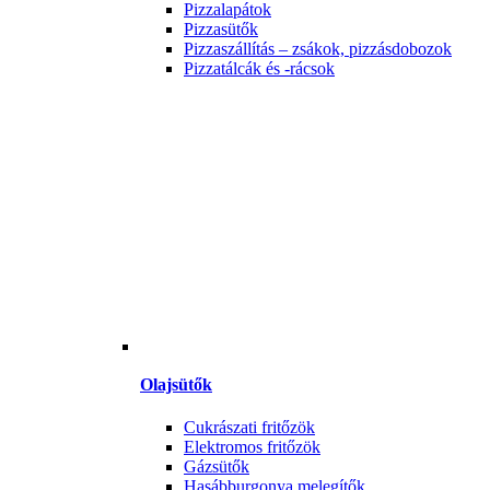
Pizzalapátok
Pizzasütők
Pizzaszállítás – zsákok, pizzásdobozok
Pizzatálcák és -rácsok
Olajsütők
Cukrászati fritőzök
Elektromos fritőzök
Gázsütők
Hasábburgonya melegítők