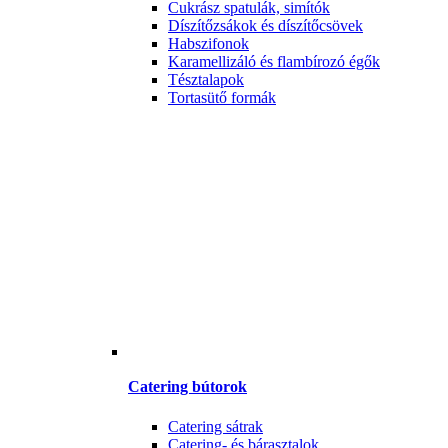
Cukrász spatulák, simítók
Díszítőzsákok és díszítőcsövek
Habszifonok
Karamellizáló és flambírozó égők
Tésztalapok
Tortasütő formák
Catering bútorok
Catering sátrak
Catering- és bárasztalok