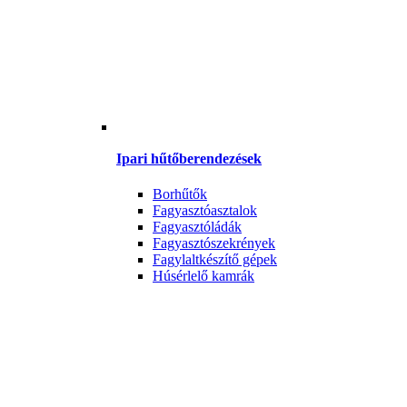
Ipari hűtőberendezések
Borhűtők
Fagyasztóasztalok
Fagyasztóládák
Fagyasztószekrények
Fagylaltkészítő gépek
Húsérlelő kamrák