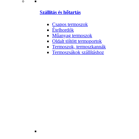
Szállítás és hőtartás
Csapos termoszok
Ételhordók
Műanyag termoszok
Oldalt töltött termoportok
Termoszok, termoszkannák
Termoszsákok szállításhoz