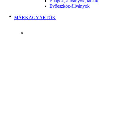
Étlapok, állványok, táblák
Evőeszköz-állványok
MÁRKAGYÁRTÓK