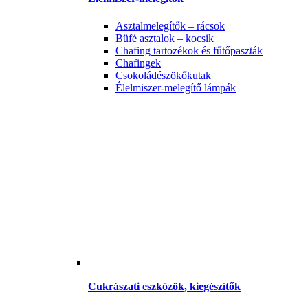
Asztalmelegítők – rácsok
Büfé asztalok – kocsik
Chafing tartozékok és fűtőpaszták
Chafingek
Csokoládészökőkutak
Élelmiszer-melegítő lámpák
Cukrászati eszközök, kiegészítők