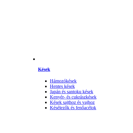
Kések
Hámozókések
Hentes kések
Japán és santoku kések
Kenyér- és cukrászkések
Kések sajthoz és vajhoz
Késélezők és fenőacélok