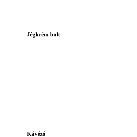
Jégkrém bolt
Kávézó