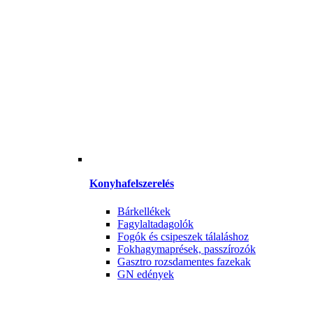
Konyhafelszerelés
Bárkellékek
Fagylaltadagolók
Fogók és csipeszek tálaláshoz
Fokhagymaprések, passzírozók
Gasztro rozsdamentes fazekak
GN edények