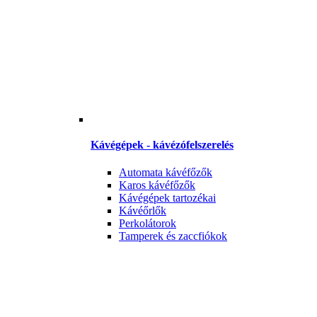
Kávégépek - kávézófelszerelés
Automata kávéfőzők
Karos kávéfőzők
Kávégépek tartozékai
Kávéőrlők
Perkolátorok
Tamperek és zaccfiókok