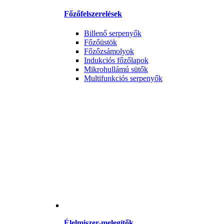
Főzőfelszerelések
Billenő serpenyők
Főzőüstök
Főzőzsámolyok
Indukciós főzőlapok
Mikrohullámú sütők
Multifunkciós serpenyők
Élelmiszer-melegítők