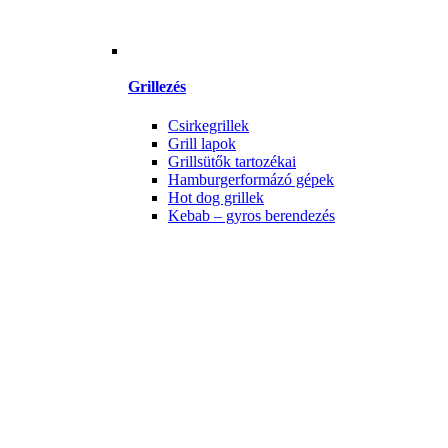
Grillezés
Csirkegrillek
Grill lapok
Grillsütők tartozékai
Hamburgerformázó gépek
Hot dog grillek
Kebab – gyros berendezés