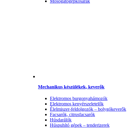
Mosogatógépkosarak
Mechanikus készülékek, keverők
Elektromos burgonyahámozók
Elektromos kenyérszeletelők
Élelmiszer-feldolgozók – bolygókeverők
Facsarók, citrusfacsarók
Húsdarálók
Húspuhító gépek – tenderizerek