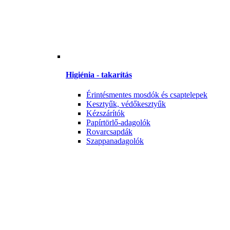
Higiénia - takarítás
Érintésmentes mosdók és csaptelepek
Kesztyűk, védőkesztyűk
Kézszárítók
Papírtörlő-adagolók
Rovarcsapdák
Szappanadagolók