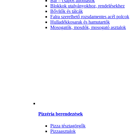
Bár – csapos állomások
Blokkok utalványokhoz, rendelésekhez
Bővítők és tálcák
Falra szerelhető rozsdamentes acél polcok
Hulladékkosarak és hamutartók
Mosogatók, mosdók, mosogató asztalok
Pizzéria berendezések
Pizza tésztagörgők
Pizzaasztalok