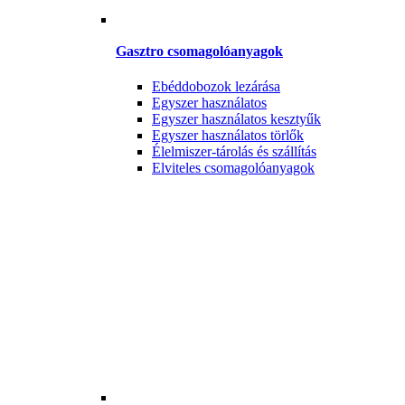
Gasztro csomagolóanyagok
Ebéddobozok lezárása
Egyszer használatos
Egyszer használatos kesztyűk
Egyszer használatos törlők
Élelmiszer-tárolás és szállítás
Elviteles csomagolóanyagok