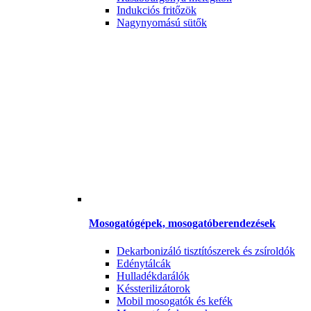
Indukciós fritőzök
Nagynyomású sütők
Mosogatógépek, mosogatóberendezések
Dekarbonizáló tisztítószerek és zsíroldók
Edénytálcák
Hulladékdarálók
Késsterilizátorok
Mobil mosogatók és kefék