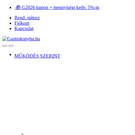
Ugrás
Ugrás
🎁 G2026 kupon + mennyiségi kedv. 5%-ig
a
a
Rend. státusz
navigációhoz
tartalomra
Fiókom
Kapcsolat
Open
Close
MŰKÖDÉS SZERINT