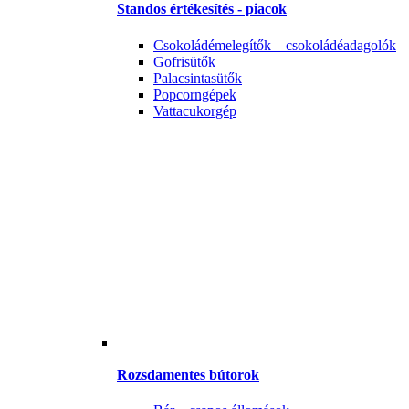
Standos értékesítés - piacok
Csokoládémelegítők – csokoládéadagolók
Gofrisütők
Palacsintasütők
Popcorngépek
Vattacukorgép
Rozsdamentes bútorok