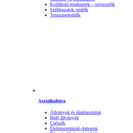
Korlátozó rendszerek – sorvezetők
Székhuzatok, terítők
Teraszmelegítők
Asztalkultúra
Állványok és tálalóasztalok
Büfé állványok
Csészék
Élelmiszertároló dobozok