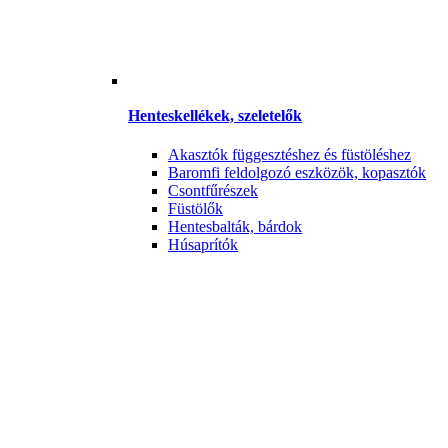
Henteskellékek, szeletelők
Akasztók függesztéshez és füstöléshez
Baromfi feldolgozó eszközök, kopasztók
Csontfűrészek
Füstölők
Hentesbalták, bárdok
Húsaprítók