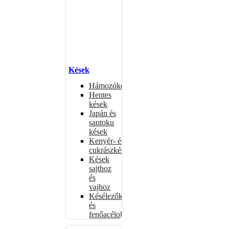
Kések
Hámozókések
Hentes
kések
Japán és
santoku
kések
Kenyér- és
cukrászkések
Kések
sajthoz
és
vajhoz
Késélezők
és
fenőacélok