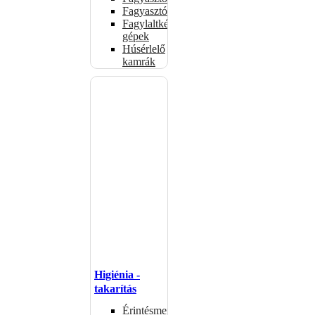
Fagyasztószekrények
Fagylaltkészítő
gépek
Húsérlelő
kamrák
Higiénia -
takarítás
Érintésmentes