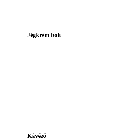
Jégkrém bolt
Kávézó