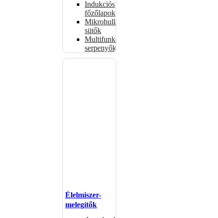
Indukciós
főzőlapok
Mikrohullámú
sütők
Multifunkciós
serpenyők
Élelmiszer-
melegítők