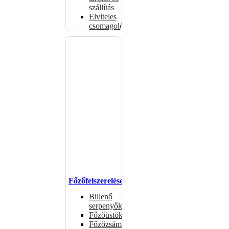
szállítás
Elviteles
csomagolóanyagok
Főzőfelszerelések
Billenő
serpenyők
Főzőüstök
Főzőzsámolyok