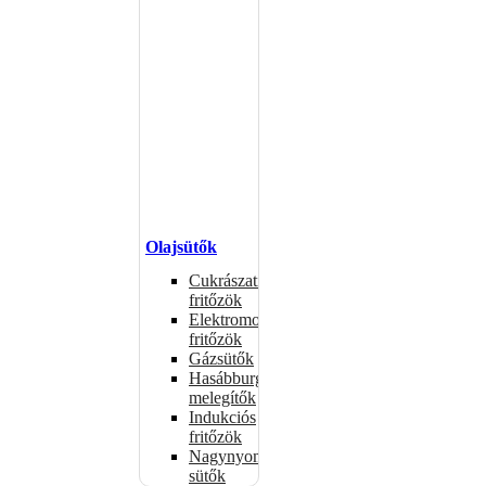
Olajsütők
Cukrászati
fritőzök
Elektromos
fritőzök
Gázsütők
Hasábburgonya
melegítők
Indukciós
fritőzök
Nagynyomású
sütők