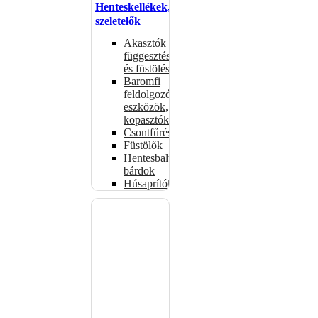
Henteskellékek,
szeletelők
Akasztók
függesztéshez
és füstöléshez
Baromfi
feldolgozó
eszközök,
kopasztók
Csontfűrészek
Füstölők
Hentesbalták,
bárdok
Húsaprítók