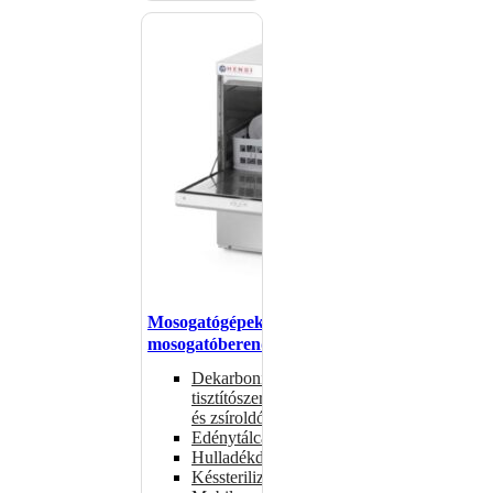
Mosogatógépek,
mosogatóberendezések
Dekarbonizáló
tisztítószerek
és zsíroldók
Edénytálcák
Hulladékdarálók
Késsterilizátorok