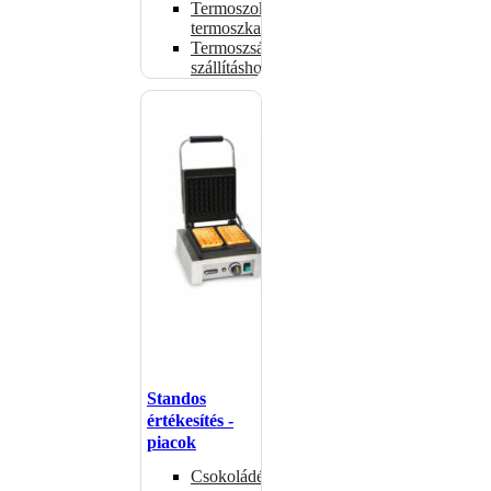
Termoszok,
termoszkannák
Termoszsákok
szállításhoz
Standos
értékesítés -
piacok
Csokoládémelegítők