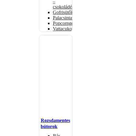
–
csokoládéadagolók
Gofrisütők
Palacsintasütők
Popcorngépek
Vattacukorgép
Rozsdamentes
bútorok
Bár –