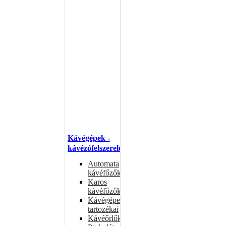
Kávégépek -
kávézófelszerelés
Automata
kávéfőzők
Karos
kávéfőzők
Kávégépek
tartozékai
Kávéőrlők