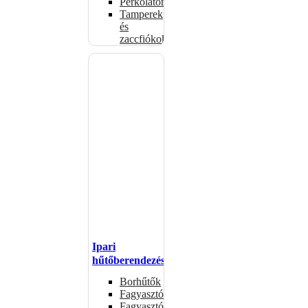
Perkolátorok
Tamperek
és
zaccfiókok
Ipari
hűtőberendezések
Borhűtők
Fagyasztóasztalok
Fagyasztóládák