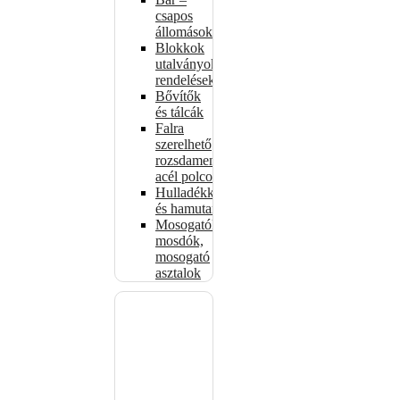
csapos
állomások
Blokkok
utalványokhoz,
rendelésekhez
Bővítők
és tálcák
Falra
szerelhető
rozsdamentes
acél polcok
Hulladékkosarak
és hamutartók
Mosogatók,
mosdók,
mosogató
asztalok