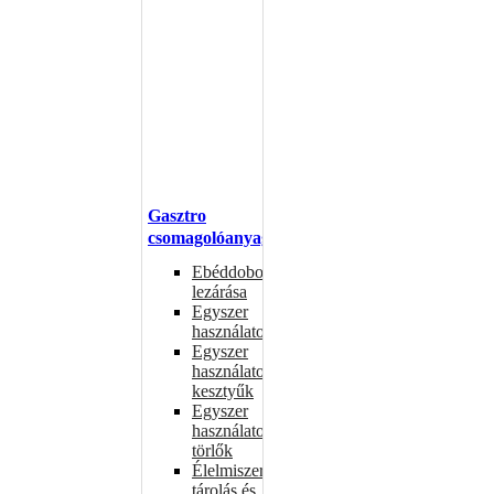
Gasztro
csomagolóanyagok
Ebéddobozok
lezárása
Egyszer
használatos
Egyszer
használatos
kesztyűk
Egyszer
használatos
törlők
Élelmiszer-
tárolás és