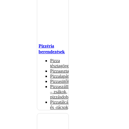
Pizzéria
berendezések
Pizza
tésztagörgők
Pizzaasztalok
Pizzalapátok
Pizzasütők
Pizzaszállítás
– zsákok,
pizzásdobozok
Pizzatálcák
és -rácsok