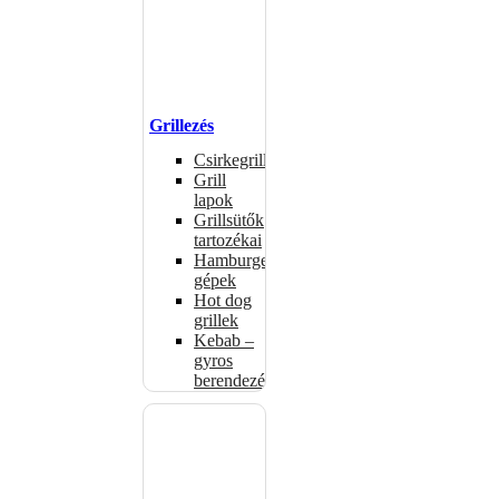
Grillezés
Csirkegrillek
Grill
lapok
Grillsütők
tartozékai
Hamburgerformázó
gépek
Hot dog
grillek
Kebab –
gyros
berendezés