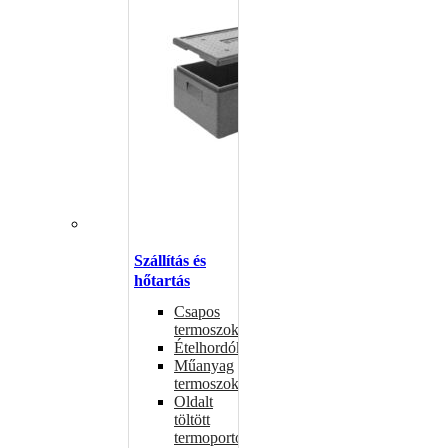
Szállítás és
hőtartás
Csapos
termoszok
Ételhordók
Műanyag
termoszok
Oldalt
töltött
termoportok