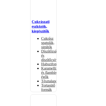
Cukrászati
eszközök,
kiegészítők
Cukrász
spatulák,
simítók
Díszítőzsákok
és
díszítőcsövek
Habszifonok
Karamellizáló
és flambírozó
égők
Tésztalapok
Tortasütő
formák