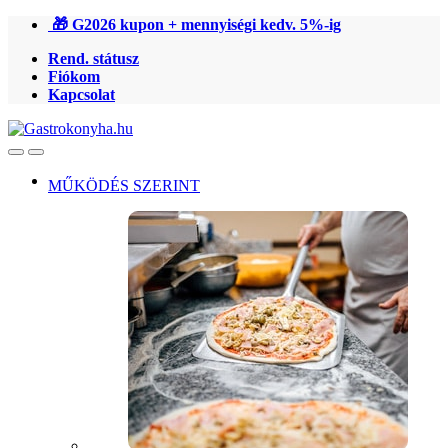
Ugrás
Ugrás
🎁 G2026 kupon + mennyiségi kedv. 5%-ig
a
a
Rend. státusz
navigációhoz
tartalomra
Fiókom
Kapcsolat
Open
Close
MŰKÖDÉS SZERINT