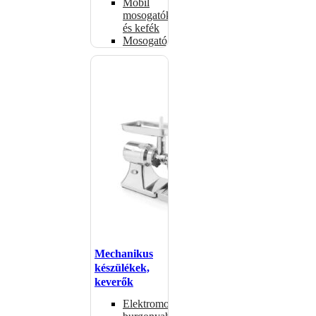
Mobil
mosogatók
és kefék
Mosogatógépkosarak
Mechanikus
készülékek,
keverők
Elektromos