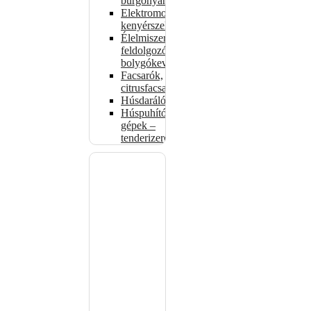
burgonyahámozók
Elektromos
kenyérszeletelők
Élelmiszer-
feldolgozók –
bolygókeverők
Facsarók,
citrusfacsarók
Húsdarálók
Húspuhító
gépek –
tenderizerek