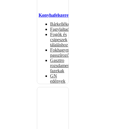
Konyhafelszerelés
Bárkellékek
Fagylaltadagolók
Fogók és
csipeszek
tálaláshoz
Fokhagymaprések,
passzírozók
Gasztro
rozsdamentes
fazekak
GN
edények