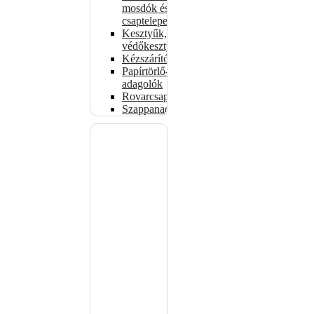
mosdók és
csaptelepek
Kesztyűk,
védőkesztyűk
Kézszárítók
Papírtörlő-
adagolók
Rovarcsapdák
Szappanadagolók