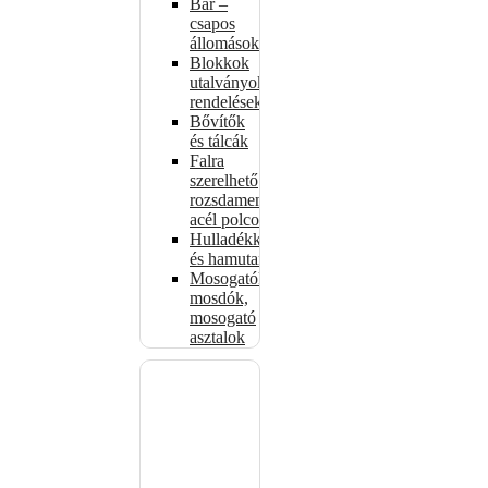
Bár –
csapos
állomások
Blokkok
utalványokhoz,
rendelésekhez
Bővítők
és tálcák
Falra
szerelhető
rozsdamentes
acél polcok
Hulladékkosarak
és hamutartók
Mosogatók,
mosdók,
mosogató
asztalok