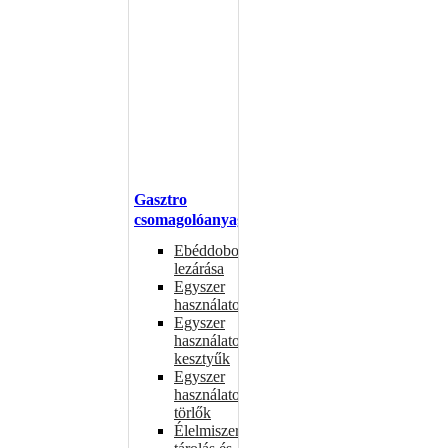
Gasztro
csomagolóanyagok
Ebéddobozok
lezárása
Egyszer
használatos
Egyszer
használatos
kesztyűk
Egyszer
használatos
törlők
Élelmiszer-