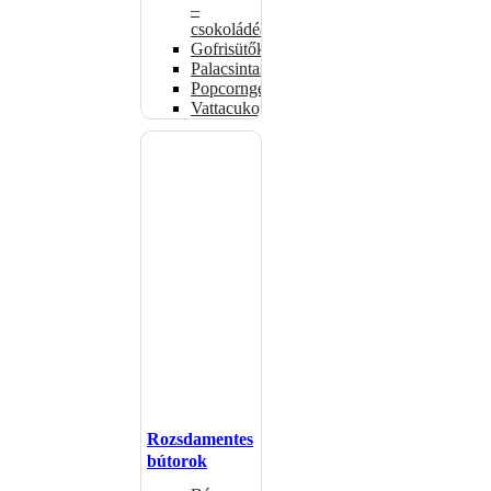
–
csokoládéadagolók
Gofrisütők
Palacsintasütők
Popcorngépek
Vattacukorgép
Rozsdamentes
bútorok