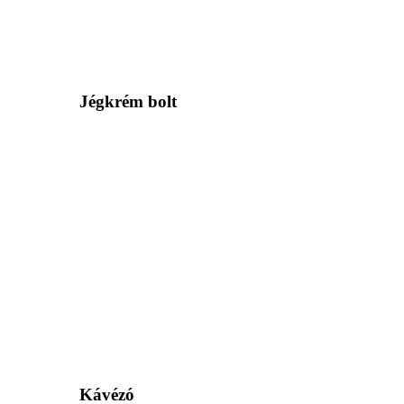
Jégkrém bolt
Kávézó