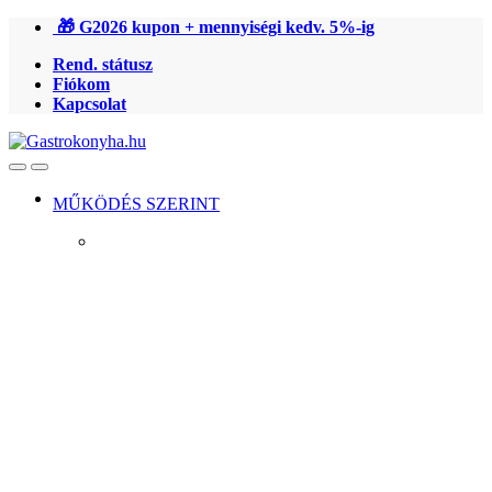
Ugrás
Ugrás
🎁 G2026 kupon + mennyiségi kedv. 5%-ig
a
a
Rend. státusz
navigációhoz
tartalomra
Fiókom
Kapcsolat
Open
Close
MŰKÖDÉS SZERINT