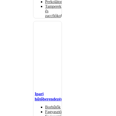
Perkolátorok
Tamperek
és
zaccfiókok
Ipari
hűtőberendezések
Borhűtők
Fagyasztóasztalok