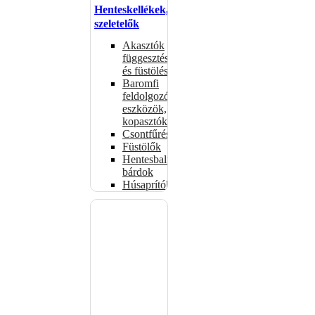
Henteskellékek,
szeletelők
Akasztók
függesztéshez
és füstöléshez
Baromfi
feldolgozó
eszközök,
kopasztók
Csontfűrészek
Füstölők
Hentesbalták,
bárdok
Húsaprítók