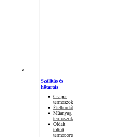
Szállítás és
hőtartás
Csapos
termoszok
Ételhordók
Műanyag
termoszok
Oldalt
töltött
termoportok