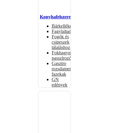
Konyhafelszerelés
Bárkellékek
Fagylaltadagolók
Fogók és
csipeszek
tálaláshoz
Fokhagymaprések,
passzírozók
Gasztro
rozsdamentes
fazekak
GN
edények