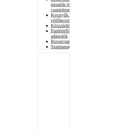
mosdók és
csaptelepek
Kesztyűk,
védőkesztyűk
Kézszárítók
Papírtörlő-
adagolók
Rovarcsapdák
Szappanadagolók