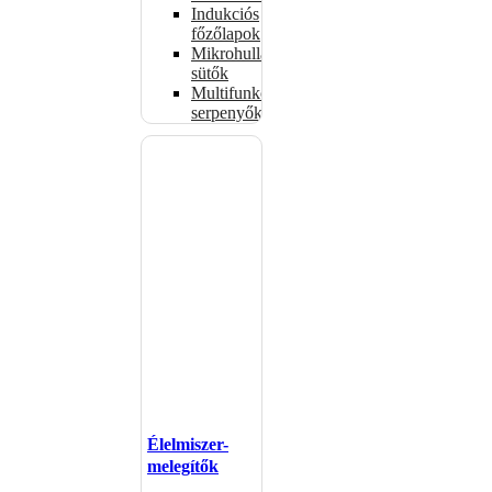
Indukciós
főzőlapok
Mikrohullámú
sütők
Multifunkciós
serpenyők
Élelmiszer-
melegítők