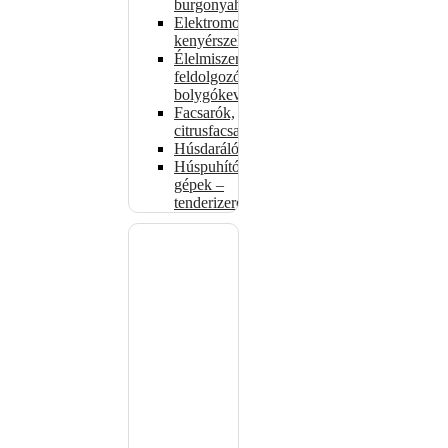
burgonyahámozók
Elektromos
kenyérszeletelők
Élelmiszer-
feldolgozók –
bolygókeverők
Facsarók,
citrusfacsarók
Húsdarálók
Húspuhító
gépek –
tenderizerek