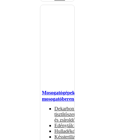
Mosogatógépek,
mosogatóberendezések
Dekarbonizáló
tisztítószerek
és zsíroldók
Edénytálcák
Hulladékdarálók
Késsterilizátorok