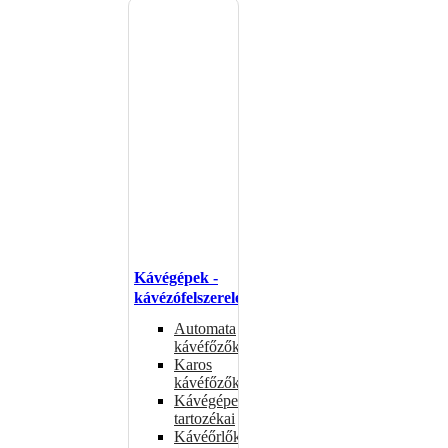
Kávégépek -
kávézófelszerelés
Automata
kávéfőzők
Karos
kávéfőzők
Kávégépek
tartozékai
Kávéőrlők