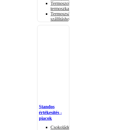
Termoszok,
termoszkannák
Termoszsákok
szállításhoz
Standos
értékesítés -
piacok
Csokoládémelegítők