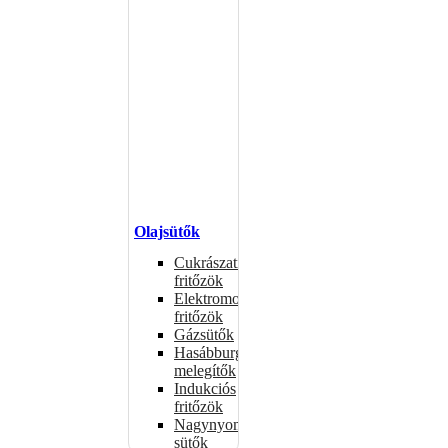
Olajsütők
Cukrászati
fritőzök
Elektromos
fritőzök
Gázsütők
Hasábburgonya
melegítők
Indukciós
fritőzök
Nagynyomású
sütők