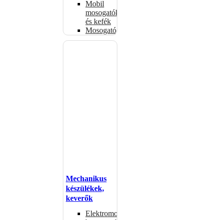
Mobil
mosogatók
és kefék
Mosogatógépkosarak
Mechanikus
készülékek,
keverők
Elektromos