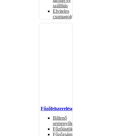
tárolás és
szállítás
Elviteles
csomagolóanyagok
Főzőfelszerelések
Billenő
serpenyők
Főzőüstök
Főzőzsámolyok