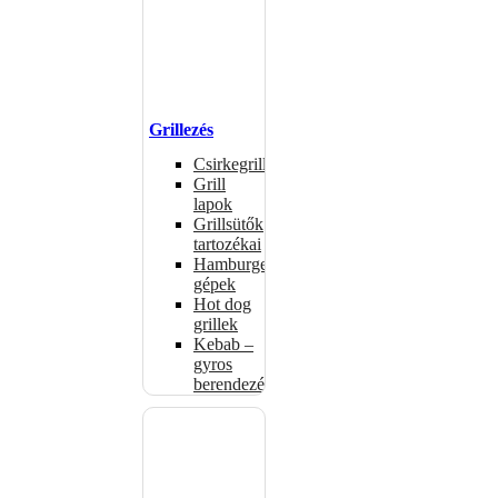
Grillezés
Csirkegrillek
Grill
lapok
Grillsütők
tartozékai
Hamburgerformázó
gépek
Hot dog
grillek
Kebab –
gyros
berendezés