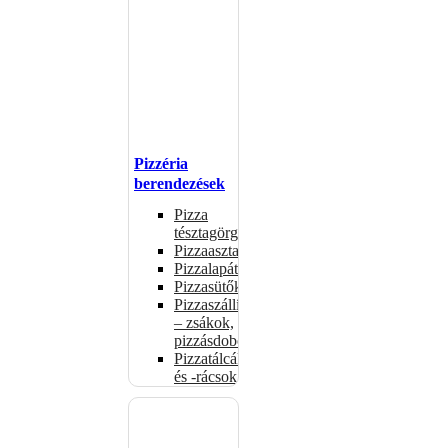
Pizzéria
berendezések
Pizza
tésztagörgők
Pizzaasztalok
Pizzalapátok
Pizzasütők
Pizzaszállítás
– zsákok,
pizzásdobozok
Pizzatálcák
és -rácsok