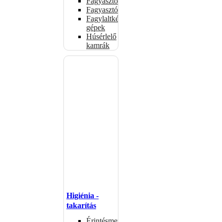
Fagyasztóládák
Fagyasztószekrények
Fagylaltkészítő
gépek
Húsérlelő
kamrák
Higiénia -
takarítás
Érintésmentes