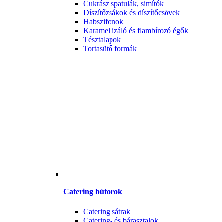
Cukrász spatulák, simítók
Díszítőzsákok és díszítőcsövek
Habszifonok
Karamellizáló és flambírozó égők
Tésztalapok
Tortasütő formák
Catering bútorok
Catering sátrak
Catering- és bárasztalok