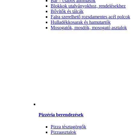
Bár – csapos állomások
Blokkok utalványokhoz, rendelésekhez
Bővítők és tálcák
Falra szerelhető rozsdamentes acél polcok
Hulladékkosarak és hamutartók
Mosogatók, mosdók, mosogató asztalok
Pizzéria berendezések
Pizza tésztagörgők
Pizzaasztalok