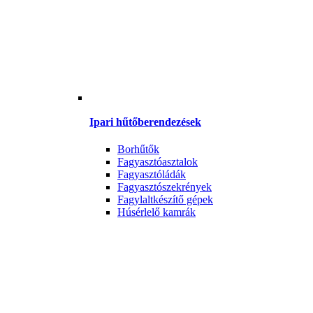
Ipari hűtőberendezések
Borhűtők
Fagyasztóasztalok
Fagyasztóládák
Fagyasztószekrények
Fagylaltkészítő gépek
Húsérlelő kamrák