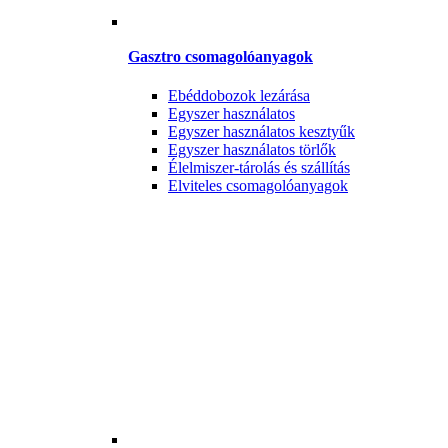
Gasztro csomagolóanyagok
Ebéddobozok lezárása
Egyszer használatos
Egyszer használatos kesztyűk
Egyszer használatos törlők
Élelmiszer-tárolás és szállítás
Elviteles csomagolóanyagok