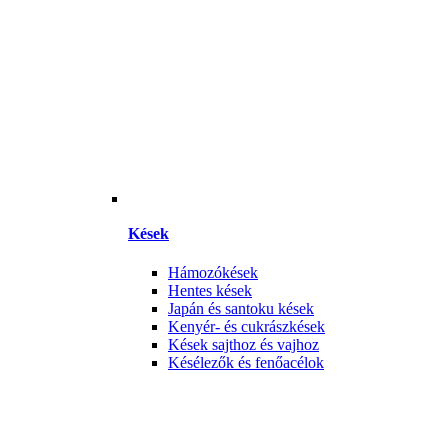
Kések
Hámozókések
Hentes kések
Japán és santoku kések
Kenyér- és cukrászkések
Kések sajthoz és vajhoz
Késélezők és fenőacélok