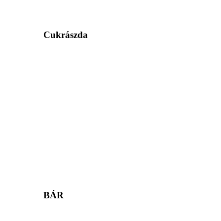
Cukrászda
BÁR