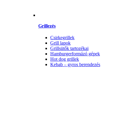
Grillezés
Csirkegrillek
Grill lapok
Grillsütők tartozékai
Hamburgerformázó gépek
Hot dog grillek
Kebab – gyros berendezés