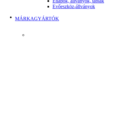
Étlapok, állványok, táblák
Evőeszköz-állványok
MÁRKAGYÁRTÓK