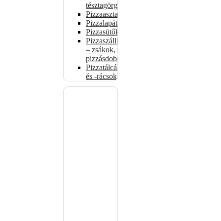
tésztagörgők
Pizzaasztalok
Pizzalapátok
Pizzasütők
Pizzaszállítás
– zsákok,
pizzásdobozok
Pizzatálcák
és -rácsok