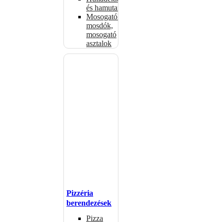
és hamutartók
Mosogatók,
mosdók,
mosogató
asztalok
Pizzéria
berendezések
Pizza