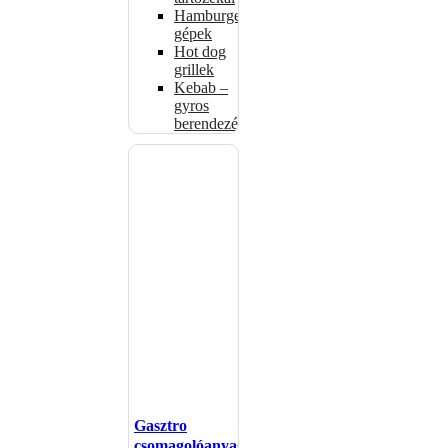
Hamburgerformázó
gépek
Hot dog
grillek
Kebab –
gyros
berendezés
Gasztro
csomagolóanyagok