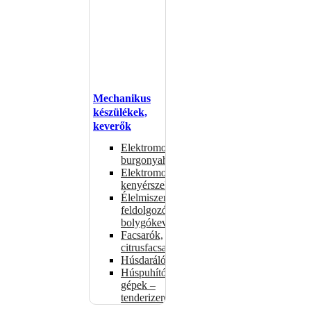
Mechanikus
készülékek,
keverők
Elektromos
burgonyahámozók
Elektromos
kenyérszeletelők
Élelmiszer-
feldolgozók –
bolygókeverők
Facsarók,
citrusfacsarók
Húsdarálók
Húspuhító
gépek –
tenderizerek