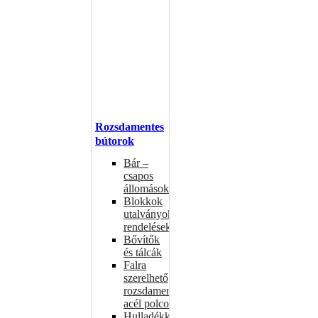
Rozsdamentes
bútorok
Bár –
csapos
állomások
Blokkok
utalványokhoz,
rendelésekhez
Bővítők
és tálcák
Falra
szerelhető
rozsdamentes
acél polcok
Hulladékkosarak