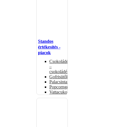
Standos
értékesítés -
piacok
Csokoládémelegítők
–
csokoládéadagolók
Gofrisütők
Palacsintasütők
Popcorngépek
Vattacukorgép