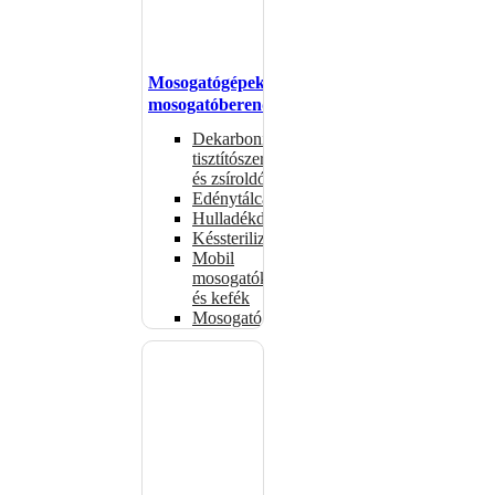
Mosogatógépek,
mosogatóberendezések
Dekarbonizáló
tisztítószerek
és zsíroldók
Edénytálcák
Hulladékdarálók
Késsterilizátorok
Mobil
mosogatók
és kefék
Mosogatógépkosarak