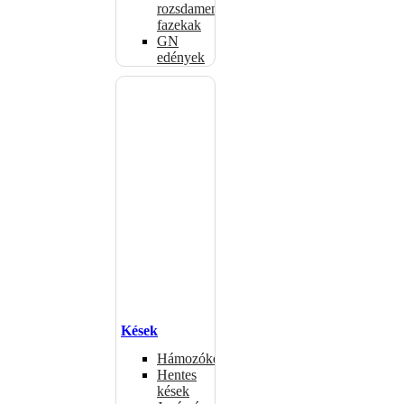
rozsdamentes
fazekak
GN
edények
Kések
Hámozókések
Hentes
kések