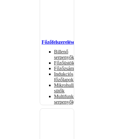
Főzőfelszerelések
Billenő
serpenyők
Főzőüstök
Főzőzsámolyok
Indukciós
főzőlapok
Mikrohullámú
sütők
Multifunkciós
serpenyők