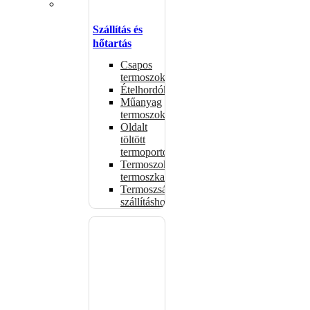
Szállítás és
hőtartás
Csapos
termoszok
Ételhordók
Műanyag
termoszok
Oldalt
töltött
termoportok
Termoszok,
termoszkannák
Termoszsákok
szállításhoz