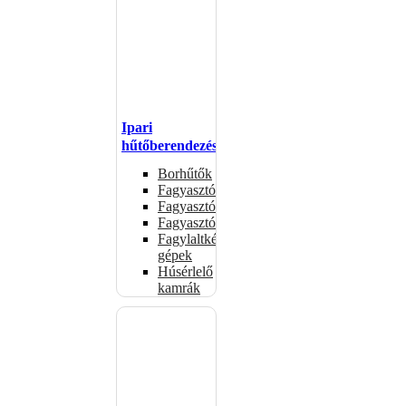
Ipari
hűtőberendezések
Borhűtők
Fagyasztóasztalok
Fagyasztóládák
Fagyasztószekrények
Fagylaltkészítő
gépek
Húsérlelő
kamrák