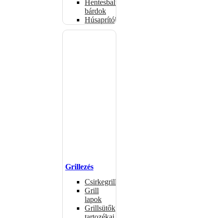
Hentesbalták,
bárdok
Húsaprítók
Grillezés
Csirkegrillek
Grill
lapok
Grillsütők
tartozékai