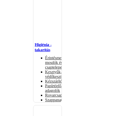
Higiénia -
takarítás
Érintésmentes
mosdók és
csaptelepek
Kesztyűk,
védőkesztyűk
Kézszárítók
Papírtörlő-
adagolók
Rovarcsapdák
Szappanadagolók