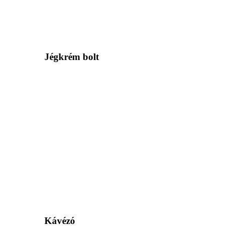
Jégkrém bolt
Kávézó