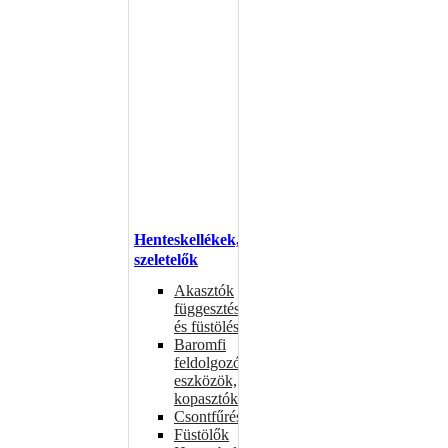
Henteskellékek,
szeletelők
Akasztók
függesztéshez
és füstöléshez
Baromfi
feldolgozó
eszközök,
kopasztók
Csontfűrészek
Füstölők