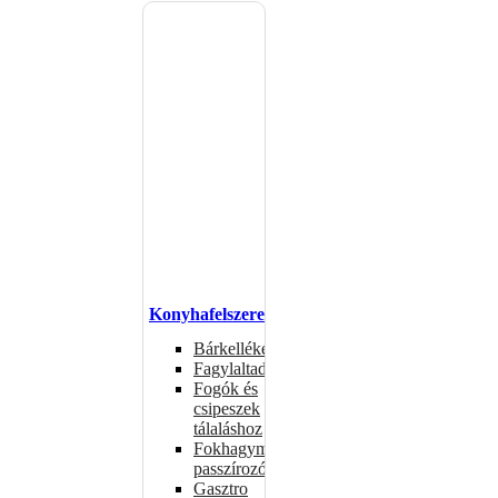
Konyhafelszerelés
Bárkellékek
Fagylaltadagolók
Fogók és
csipeszek
tálaláshoz
Fokhagymaprések,
passzírozók
Gasztro