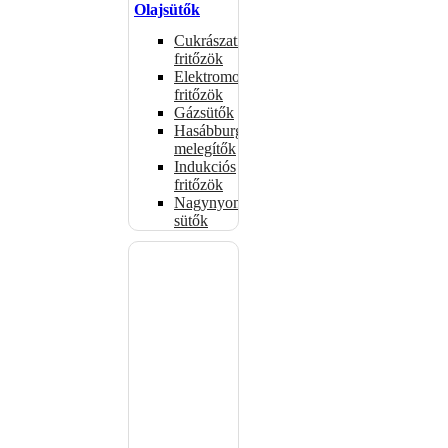
Olajsütők
Cukrászati
fritőzök
Elektromos
fritőzök
Gázsütők
Hasábburgonya
melegítők
Indukciós
fritőzök
Nagynyomású
sütők