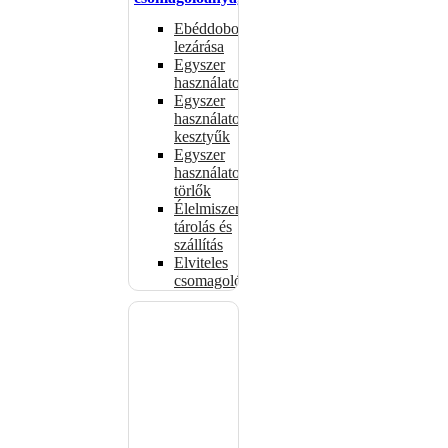
Ebéddobozok
lezárása
Egyszer
használatos
Egyszer
használatos
kesztyűk
Egyszer
használatos
törlők
Élelmiszer-
tárolás és
szállítás
Elviteles
csomagolóanyagok