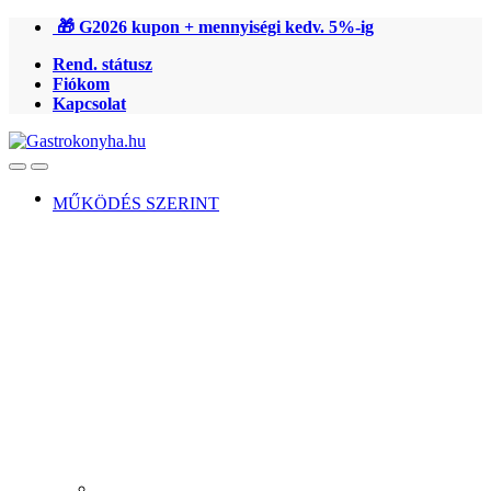
Ugrás
Ugrás
🎁 G2026 kupon + mennyiségi kedv. 5%-ig
a
a
Rend. státusz
navigációhoz
tartalomra
Fiókom
Kapcsolat
Open
Close
MŰKÖDÉS SZERINT