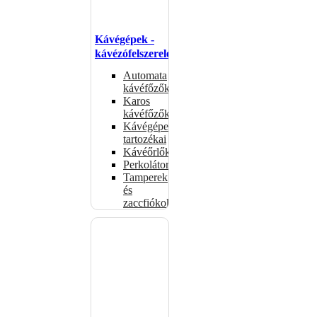
Kávégépek -
kávézófelszerelés
Automata
kávéfőzők
Karos
kávéfőzők
Kávégépek
tartozékai
Kávéőrlők
Perkolátorok
Tamperek
és
zaccfiókok