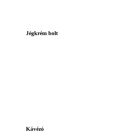
Jégkrém bolt
Kávézó