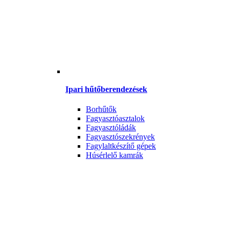
Ipari hűtőberendezések
Borhűtők
Fagyasztóasztalok
Fagyasztóládák
Fagyasztószekrények
Fagylaltkészítő gépek
Húsérlelő kamrák