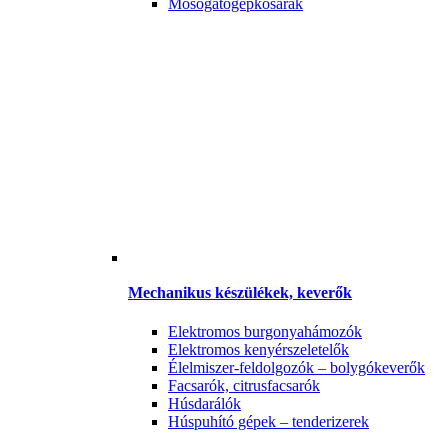
Mosogatógépkosarak
Mechanikus készülékek, keverők
Elektromos burgonyahámozók
Elektromos kenyérszeletelők
Élelmiszer-feldolgozók – bolygókeverők
Facsarók, citrusfacsarók
Húsdarálók
Húspuhító gépek – tenderizerek