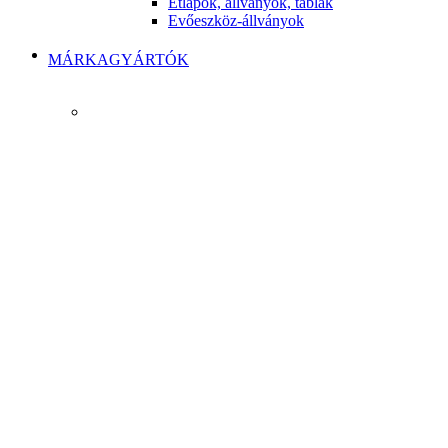
Étlapok, állványok, táblák
Evőeszköz-állványok
MÁRKAGYÁRTÓK