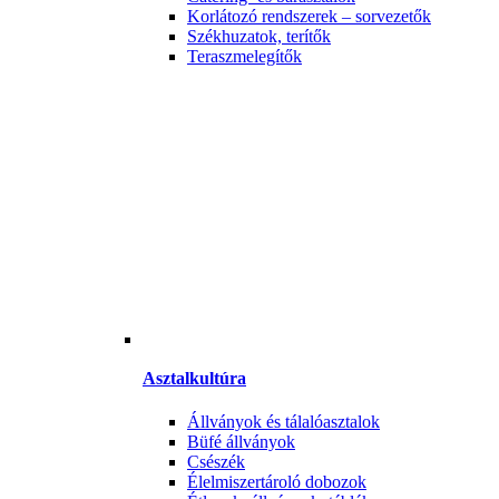
Korlátozó rendszerek – sorvezetők
Székhuzatok, terítők
Teraszmelegítők
Asztalkultúra
Állványok és tálalóasztalok
Büfé állványok
Csészék
Élelmiszertároló dobozok