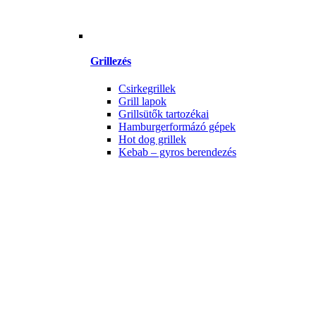
Grillezés
Csirkegrillek
Grill lapok
Grillsütők tartozékai
Hamburgerformázó gépek
Hot dog grillek
Kebab – gyros berendezés