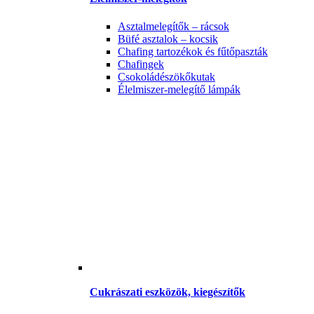
Asztalmelegítők – rácsok
Büfé asztalok – kocsik
Chafing tartozékok és fűtőpaszták
Chafingek
Csokoládészökőkutak
Élelmiszer-melegítő lámpák
Cukrászati eszközök, kiegészítők