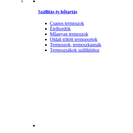
Szállítás és hőtartás
Csapos termoszok
Ételhordók
Műanyag termoszok
Oldalt töltött termoportok
Termoszok, termoszkannák
Termoszsákok szállításhoz