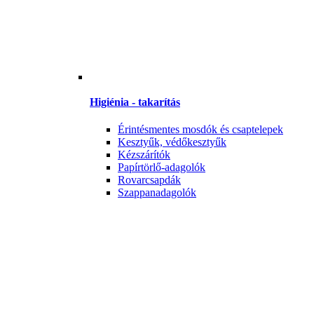
Higiénia - takarítás
Érintésmentes mosdók és csaptelepek
Kesztyűk, védőkesztyűk
Kézszárítók
Papírtörlő-adagolók
Rovarcsapdák
Szappanadagolók