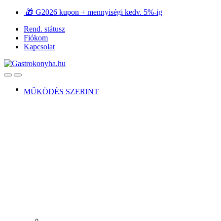
Ugrás
Ugrás
🎁 G2026 kupon + mennyiségi kedv. 5%-ig
a
a
Rend. státusz
navigációhoz
tartalomra
Fiókom
Kapcsolat
Open
Close
MŰKÖDÉS SZERINT