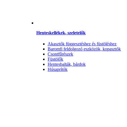
Henteskellékek, szeletelők
Akasztók függesztéshez és füstöléshez
Baromfi feldolgozó eszközök, kopasztók
Csontfűrészek
Füstölők
Hentesbalták, bárdok
Húsaprítók