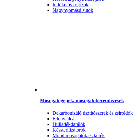
Indukciós fritőzök
Nagynyomású sütők
Mosogatógépek, mosogatóberendezések
Dekarbonizáló tisztítószerek és zsíroldók
Edénytálcák
Hulladékdarálók
Késsterilizátorok
Mobil mosogatók és kefék