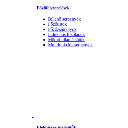
Főzőfelszerelések
Billenő serpenyők
Főzőüstök
Főzőzsámolyok
Indukciós főzőlapok
Mikrohullámú sütők
Multifunkciós serpenyők
Élelmiszer-melegítők