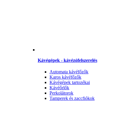
Kávégépek - kávézófelszerelés
Automata kávéfőzők
Karos kávéfőzők
Kávégépek tartozékai
Kávéőrlők
Perkolátorok
Tamperek és zaccfiókok