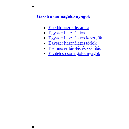
Gasztro csomagolóanyagok
Ebéddobozok lezárása
Egyszer használatos
Egyszer használatos kesztyűk
Egyszer használatos törlők
Élelmiszer-tárolás és szállítás
Elviteles csomagolóanyagok