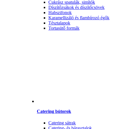
Cukrász spatulák, simítók
Díszítőzsákok és díszítőcsövek
Habszifonok
Karamellizáló és flambírozó égők
Tésztalapok
Tortasütő formák
Catering bútorok
Catering sátrak
Catering- és bárasztalok