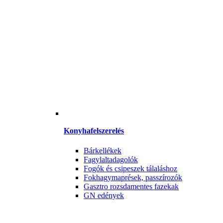
Konyhafelszerelés
Bárkellékek
Fagylaltadagolók
Fogók és csipeszek tálaláshoz
Fokhagymaprések, passzírozók
Gasztro rozsdamentes fazekak
GN edények