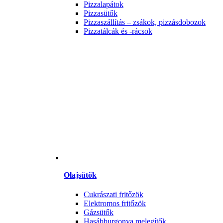
Pizzalapátok
Pizzasütők
Pizzaszállítás – zsákok, pizzásdobozok
Pizzatálcák és -rácsok
Olajsütők
Cukrászati fritőzök
Elektromos fritőzök
Gázsütők
Hasábburgonya melegítők