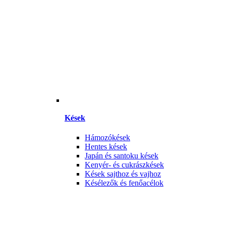
Kések
Hámozókések
Hentes kések
Japán és santoku kések
Kenyér- és cukrászkések
Kések sajthoz és vajhoz
Késélezők és fenőacélok