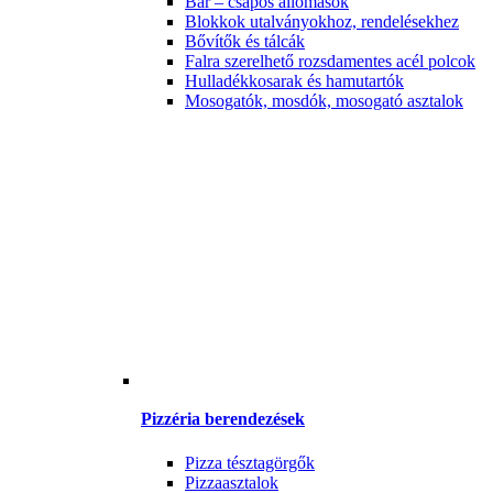
Bár – csapos állomások
Blokkok utalványokhoz, rendelésekhez
Bővítők és tálcák
Falra szerelhető rozsdamentes acél polcok
Hulladékkosarak és hamutartók
Mosogatók, mosdók, mosogató asztalok
Pizzéria berendezések
Pizza tésztagörgők
Pizzaasztalok