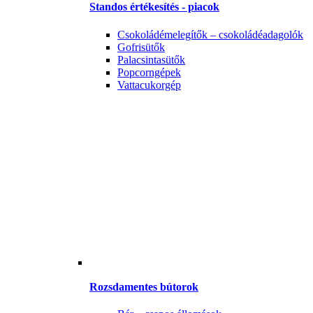
Standos értékesítés - piacok
Csokoládémelegítők – csokoládéadagolók
Gofrisütők
Palacsintasütők
Popcorngépek
Vattacukorgép
Rozsdamentes bútorok