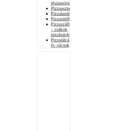
tésztagörgők
Pizzaasztalok
Pizzalapátok
Pizzasütők
Pizzaszállítás
– zsákok,
pizzásdobozok
Pizzatálcák
és -rácsok