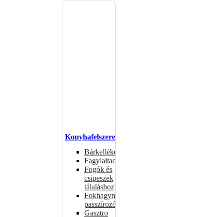
Konyhafelszerelés
Bárkellékek
Fagylaltadagolók
Fogók és
csipeszek
tálaláshoz
Fokhagymaprések,
passzírozók
Gasztro