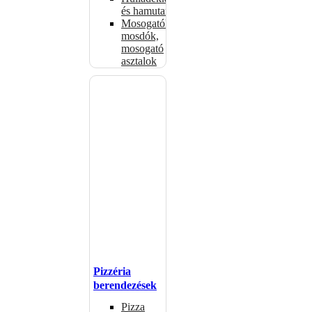
és hamutartók
Mosogatók,
mosdók,
mosogató
asztalok
Pizzéria
berendezések
Pizza