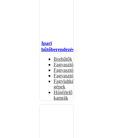
Ipari
hűtőberendezések
Borhűtők
Fagyasztóasztalok
Fagyasztóládák
Fagyasztószekrények
Fagylaltkészítő
gépek
Húsérlelő
kamrák