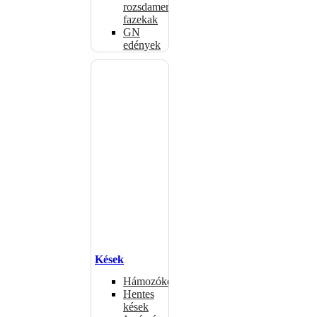
rozsdamentes
fazekak
GN
edények
Kések
Hámozókések
Hentes
kések