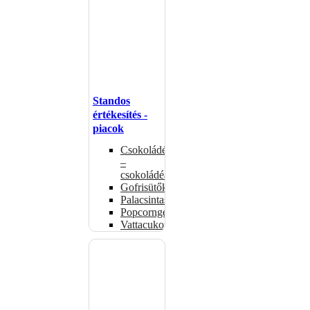
Standos
értékesítés -
piacok
Csokoládémelegítők
–
csokoládéadagolók
Gofrisütők
Palacsintasütők
Popcorngépek
Vattacukorgép