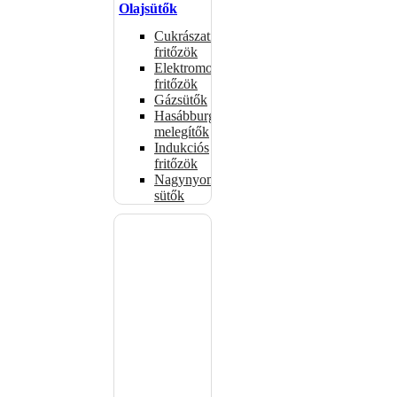
Olajsütők
Cukrászati
fritőzök
Elektromos
fritőzök
Gázsütők
Hasábburgonya
melegítők
Indukciós
fritőzök
Nagynyomású
sütők