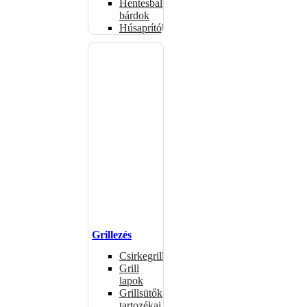
Hentesbalták,
bárdok
Húsaprítók
Grillezés
Csirkegrillek
Grill
lapok
Grillsütők
tartozékai