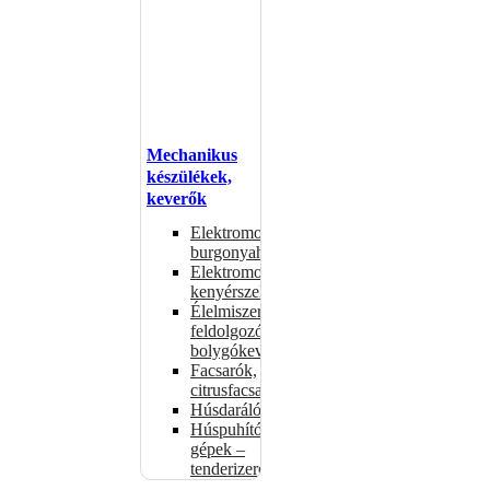
Mechanikus
készülékek,
keverők
Elektromos
burgonyahámozók
Elektromos
kenyérszeletelők
Élelmiszer-
feldolgozók –
bolygókeverők
Facsarók,
citrusfacsarók
Húsdarálók
Húspuhító
gépek –
tenderizerek