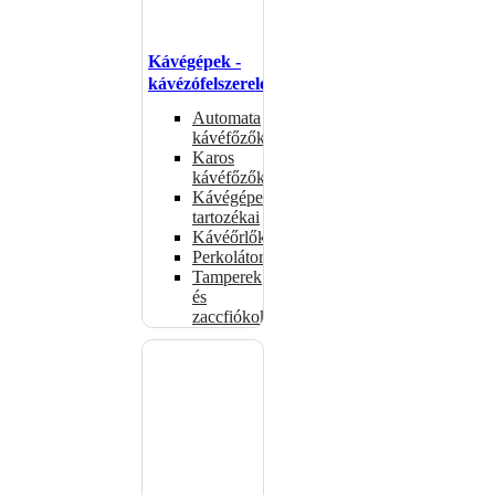
Kávégépek -
kávézófelszerelés
Automata
kávéfőzők
Karos
kávéfőzők
Kávégépek
tartozékai
Kávéőrlők
Perkolátorok
Tamperek
és
zaccfiókok