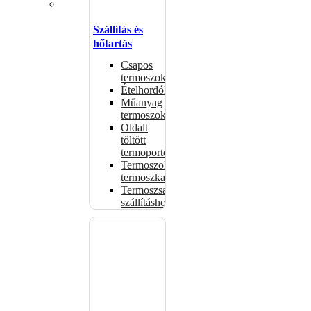
Szállítás és
hőtartás
Csapos
termoszok
Ételhordók
Műanyag
termoszok
Oldalt
töltött
termoportok
Termoszok,
termoszkannák
Termoszsákok
szállításhoz