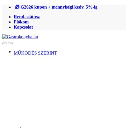
Ugrás
Ugrás
🎁 G2026 kupon + mennyiségi kedv. 5%-ig
a
a
Rend. státusz
navigációhoz
tartalomra
Fiókom
Kapcsolat
Open
Close
MŰKÖDÉS SZERINT