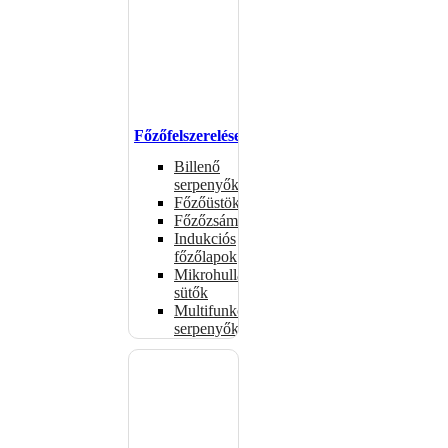
Főzőfelszerelések
Billenő
serpenyők
Főzőüstök
Főzőzsámolyok
Indukciós
főzőlapok
Mikrohullámú
sütők
Multifunkciós
serpenyők