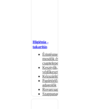
Higiénia -
takarítás
Érintésmentes
mosdók és
csaptelepek
Kesztyűk,
védőkesztyűk
Kézszárítók
Papírtörlő-
adagolók
Rovarcsapdák
Szappanadagolók