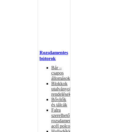
Rozsdamentes
bútorok
Bár –
csapos
állomások
Blokkok
utalványokhoz,
rendelésekhez
Bővítők
és tálcák
Falra
szerelhető
rozsdamentes
acél polcok
Hulladékkosarak