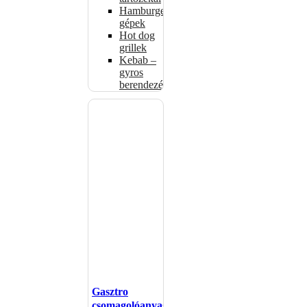
Hamburgerformázó
gépek
Hot dog
grillek
Kebab –
gyros
berendezés
Gasztro
csomagolóanyagok