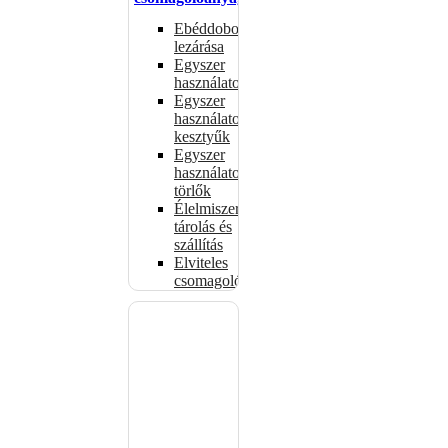
Ebéddobozok
lezárása
Egyszer
használatos
Egyszer
használatos
kesztyűk
Egyszer
használatos
törlők
Élelmiszer-
tárolás és
szállítás
Elviteles
csomagolóanyagok