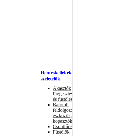
Henteskellékek,
szeletelők
Akasztók
függesztéshez
és füstöléshez
Baromfi
feldolgozó
eszközök,
kopasztók
Csontfűrészek
Füstölők