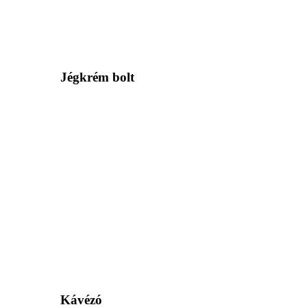
Jégkrém bolt
Kávézó