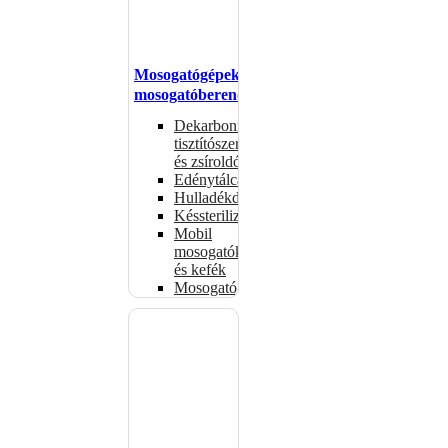
Mosogatógépek,
mosogatóberendezések
Dekarbonizáló
tisztítószerek
és zsíroldók
Edénytálcák
Hulladékdarálók
Késsterilizátorok
Mobil
mosogatók
és kefék
Mosogatógépkosarak