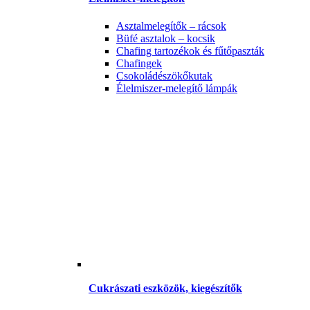
Asztalmelegítők – rácsok
Büfé asztalok – kocsik
Chafing tartozékok és fűtőpaszták
Chafingek
Csokoládészökőkutak
Élelmiszer-melegítő lámpák
Cukrászati eszközök, kiegészítők