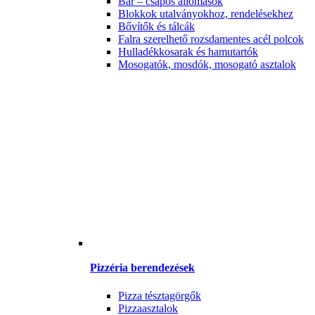
Bár – csapos állomások
Blokkok utalványokhoz, rendelésekhez
Bővítők és tálcák
Falra szerelhető rozsdamentes acél polcok
Hulladékkosarak és hamutartók
Mosogatók, mosdók, mosogató asztalok
Pizzéria berendezések
Pizza tésztagörgők
Pizzaasztalok