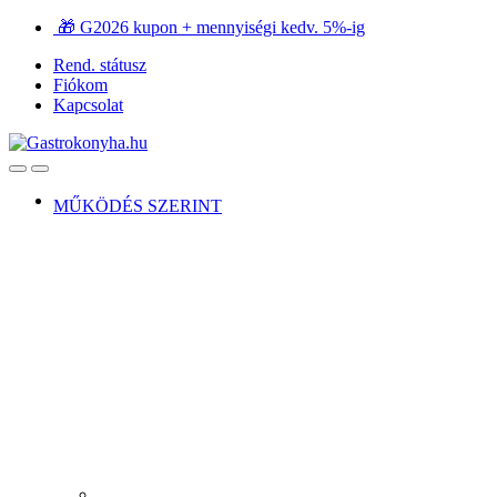
Ugrás
Ugrás
🎁 G2026 kupon + mennyiségi kedv. 5%-ig
a
a
Rend. státusz
navigációhoz
tartalomra
Fiókom
Kapcsolat
Open
Close
MŰKÖDÉS SZERINT