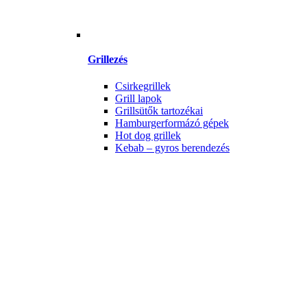
Grillezés
Csirkegrillek
Grill lapok
Grillsütők tartozékai
Hamburgerformázó gépek
Hot dog grillek
Kebab – gyros berendezés