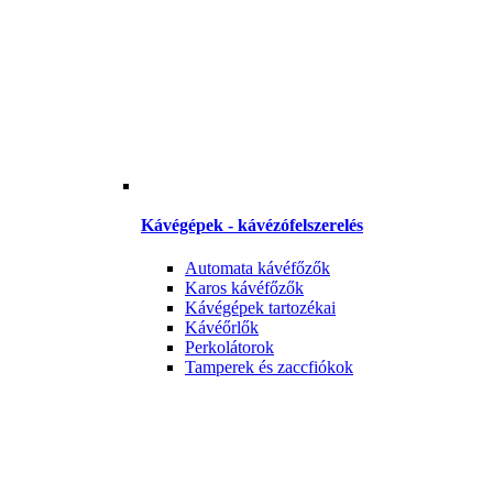
Kávégépek - kávézófelszerelés
Automata kávéfőzők
Karos kávéfőzők
Kávégépek tartozékai
Kávéőrlők
Perkolátorok
Tamperek és zaccfiókok