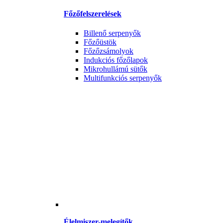
Főzőfelszerelések
Billenő serpenyők
Főzőüstök
Főzőzsámolyok
Indukciós főzőlapok
Mikrohullámú sütők
Multifunkciós serpenyők
Élelmiszer-melegítők