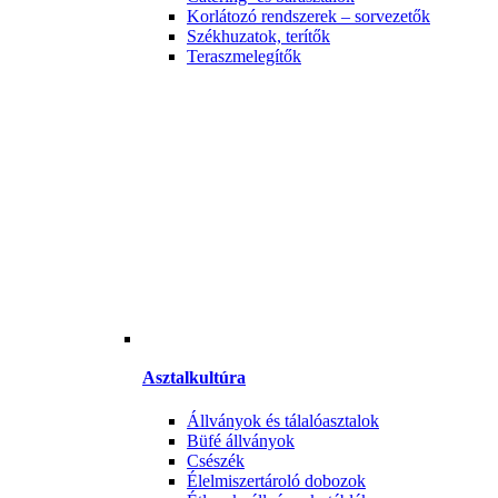
Korlátozó rendszerek – sorvezetők
Székhuzatok, terítők
Teraszmelegítők
Asztalkultúra
Állványok és tálalóasztalok
Büfé állványok
Csészék
Élelmiszertároló dobozok