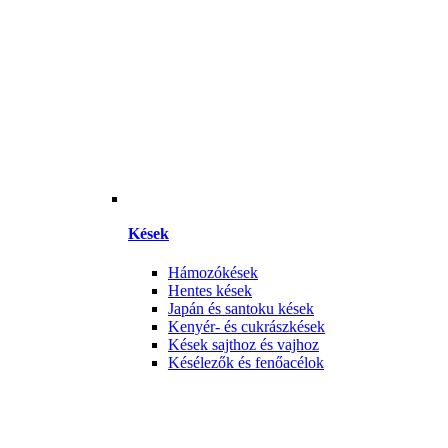
Kések
Hámozókések
Hentes kések
Japán és santoku kések
Kenyér- és cukrászkések
Kések sajthoz és vajhoz
Késélezők és fenőacélok