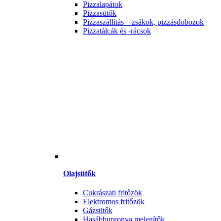
Pizzalapátok
Pizzasütők
Pizzaszállítás – zsákok, pizzásdobozok
Pizzatálcák és -rácsok
Olajsütők
Cukrászati fritőzök
Elektromos fritőzök
Gázsütők
Hasábburgonya melegítők