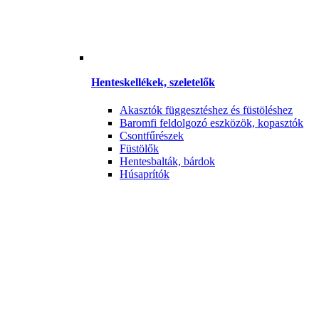
Henteskellékek, szeletelők
Akasztók függesztéshez és füstöléshez
Baromfi feldolgozó eszközök, kopasztók
Csontfűrészek
Füstölők
Hentesbalták, bárdok
Húsaprítók