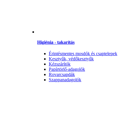
Higiénia - takarítás
Érintésmentes mosdók és csaptelepek
Kesztyűk, védőkesztyűk
Kézszárítók
Papírtörlő-adagolók
Rovarcsapdák
Szappanadagolók