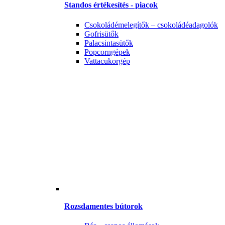
Standos értékesítés - piacok
Csokoládémelegítők – csokoládéadagolók
Gofrisütők
Palacsintasütők
Popcorngépek
Vattacukorgép
Rozsdamentes bútorok