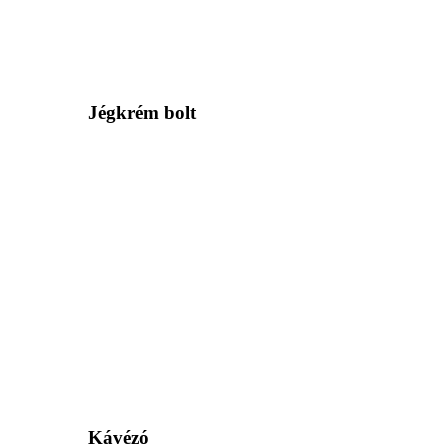
Jégkrém bolt
Kávézó