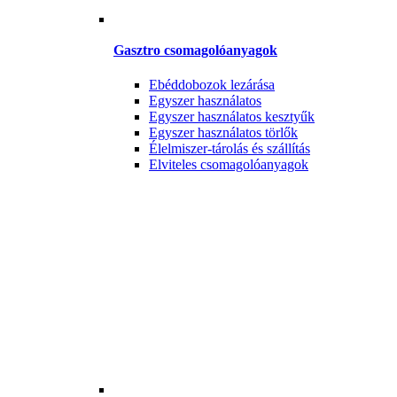
Gasztro csomagolóanyagok
Ebéddobozok lezárása
Egyszer használatos
Egyszer használatos kesztyűk
Egyszer használatos törlők
Élelmiszer-tárolás és szállítás
Elviteles csomagolóanyagok