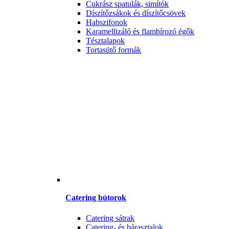
Cukrász spatulák, simítók
Díszítőzsákok és díszítőcsövek
Habszifonok
Karamellizáló és flambírozó égők
Tésztalapok
Tortasütő formák
Catering bútorok
Catering sátrak
Catering- és bárasztalok