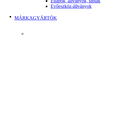
Étlapok, állványok, táblák
Evőeszköz-állványok
MÁRKAGYÁRTÓK