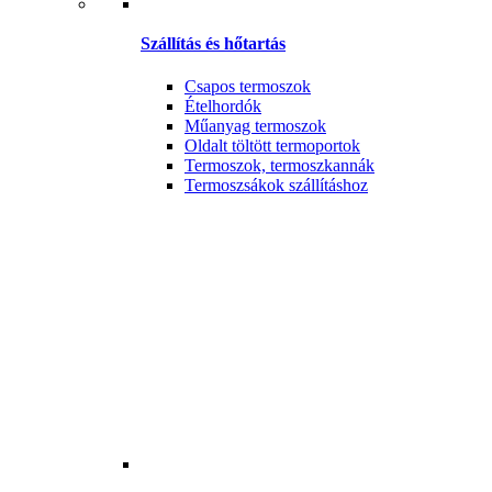
Szállítás és hőtartás
Csapos termoszok
Ételhordók
Műanyag termoszok
Oldalt töltött termoportok
Termoszok, termoszkannák
Termoszsákok szállításhoz