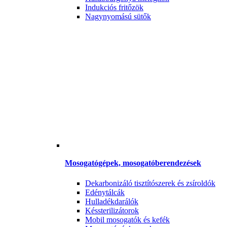
Indukciós fritőzök
Nagynyomású sütők
Mosogatógépek, mosogatóberendezések
Dekarbonizáló tisztítószerek és zsíroldók
Edénytálcák
Hulladékdarálók
Késsterilizátorok
Mobil mosogatók és kefék