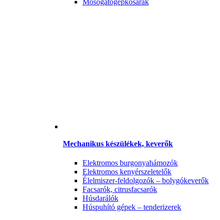
Mosogatógépkosarak
Mechanikus készülékek, keverők
Elektromos burgonyahámozók
Elektromos kenyérszeletelők
Élelmiszer-feldolgozók – bolygókeverők
Facsarók, citrusfacsarók
Húsdarálók
Húspuhító gépek – tenderizerek