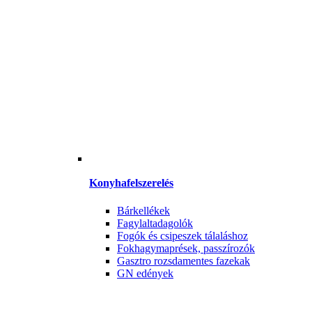
Konyhafelszerelés
Bárkellékek
Fagylaltadagolók
Fogók és csipeszek tálaláshoz
Fokhagymaprések, passzírozók
Gasztro rozsdamentes fazekak
GN edények