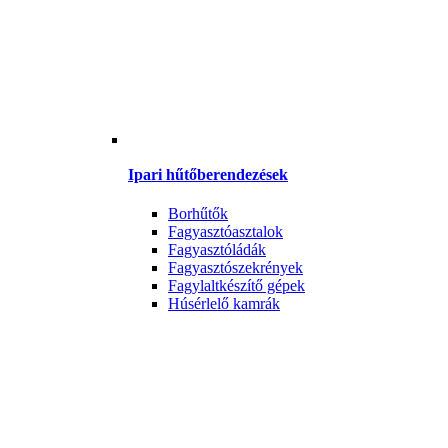
Ipari hűtőberendezések
Borhűtők
Fagyasztóasztalok
Fagyasztóládák
Fagyasztószekrények
Fagylaltkészítő gépek
Húsérlelő kamrák