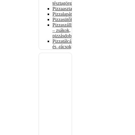
tésztagörgők
Pizzaasztalok
Pizzalapátok
Pizzasütők
Pizzaszállítás
– zsákok,
pizzásdobozok
Pizzatálcák
és -rácsok