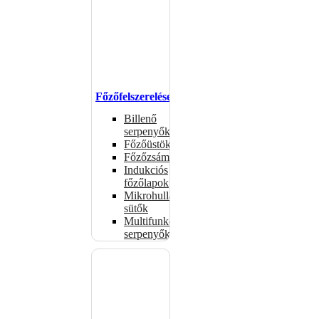
Főzőfelszerelések
Billenő
serpenyők
Főzőüstök
Főzőzsámolyok
Indukciós
főzőlapok
Mikrohullámú
sütők
Multifunkciós
serpenyők