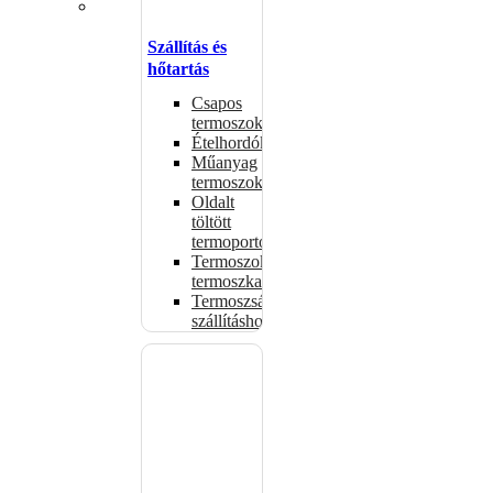
Szállítás és
hőtartás
Csapos
termoszok
Ételhordók
Műanyag
termoszok
Oldalt
töltött
termoportok
Termoszok,
termoszkannák
Termoszsákok
szállításhoz