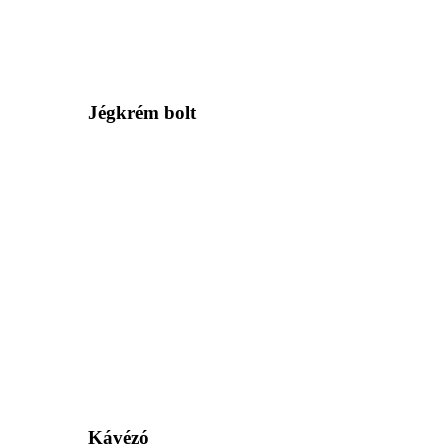
Jégkrém bolt
Kávézó