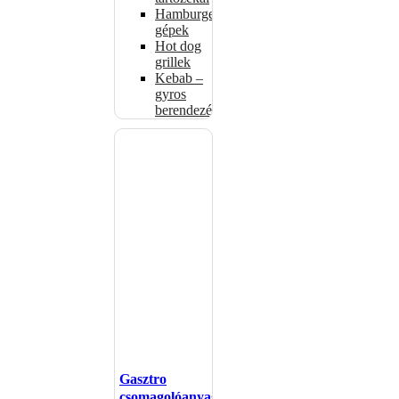
Hamburgerformázó
gépek
Hot dog
grillek
Kebab –
gyros
berendezés
Gasztro
csomagolóanyagok