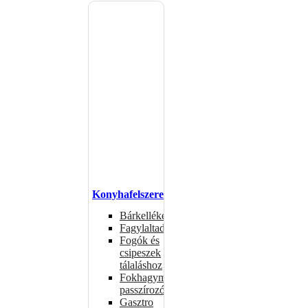
Konyhafelszerelés
Bárkellékek
Fagylaltadagolók
Fogók és
csipeszek
tálaláshoz
Fokhagymaprések,
passzírozók
Gasztro