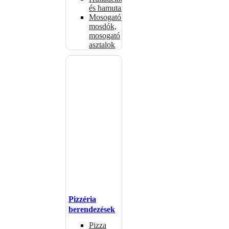
és hamutartók
Mosogatók,
mosdók,
mosogató
asztalok
Pizzéria
berendezések
Pizza