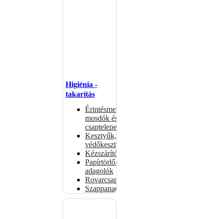
Higiénia -
takarítás
Érintésmentes
mosdók és
csaptelepek
Kesztyűk,
védőkesztyűk
Kézszárítók
Papírtörlő-
adagolók
Rovarcsapdák
Szappanadagolók