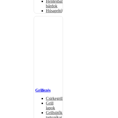
Hentesbalták,
bárdok
Húsaprítók
Grillezés
Csirkegrillek
Grill
lapok
Grillsütők
tartozékai