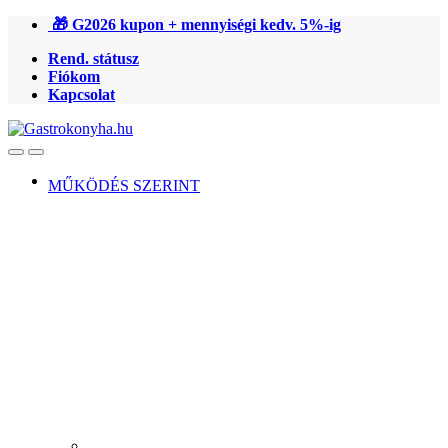
Ugrás
Ugrás
🎁 G2026 kupon + mennyiségi kedv. 5%-ig
a
a
Rend. státusz
navigációhoz
tartalomra
Fiókom
Kapcsolat
Open
Close
MŰKÖDÉS SZERINT