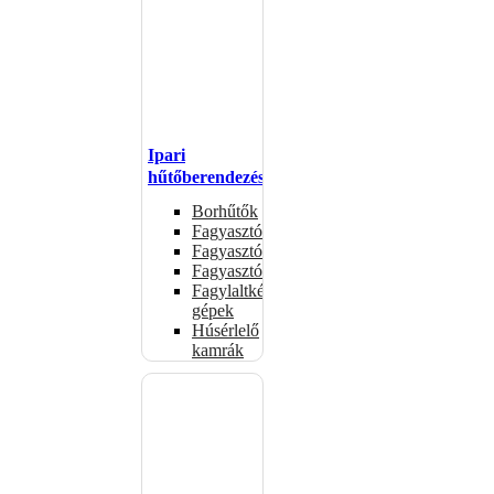
Ipari
hűtőberendezések
Borhűtők
Fagyasztóasztalok
Fagyasztóládák
Fagyasztószekrények
Fagylaltkészítő
gépek
Húsérlelő
kamrák