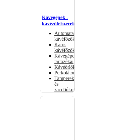
Kávégépek -
kávézófelszerelés
Automata
kávéfőzők
Karos
kávéfőzők
Kávégépek
tartozékai
Kávéőrlők
Perkolátorok
Tamperek
és
zaccfiókok