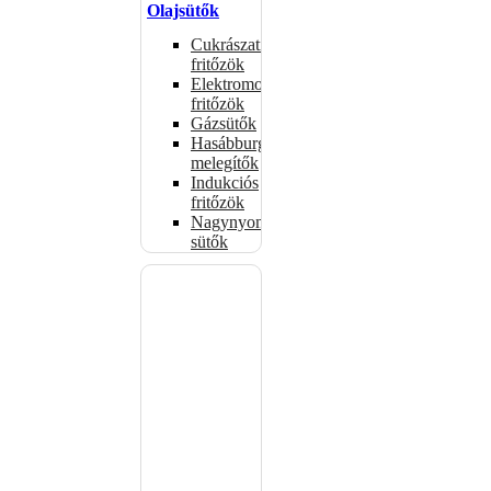
Olajsütők
Cukrászati
fritőzök
Elektromos
fritőzök
Gázsütők
Hasábburgonya
melegítők
Indukciós
fritőzök
Nagynyomású
sütők