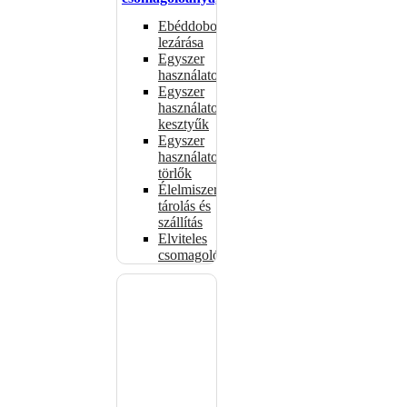
Ebéddobozok
lezárása
Egyszer
használatos
Egyszer
használatos
kesztyűk
Egyszer
használatos
törlők
Élelmiszer-
tárolás és
szállítás
Elviteles
csomagolóanyagok