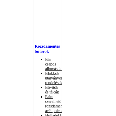
Rozsdamentes
bútorok
Bár –
csapos
állomások
Blokkok
utalványokhoz,
rendelésekhez
Bővítők
és tálcák
Falra
szerelhető
rozsdamentes
acél polcok
Hulladékkosarak