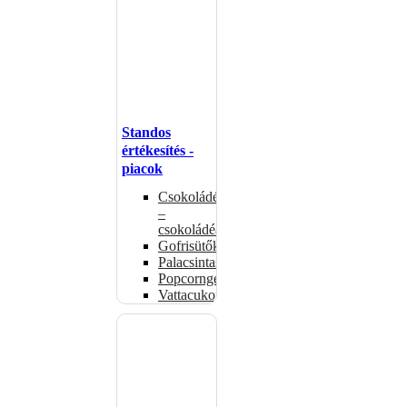
Standos
értékesítés -
piacok
Csokoládémelegítők
–
csokoládéadagolók
Gofrisütők
Palacsintasütők
Popcorngépek
Vattacukorgép