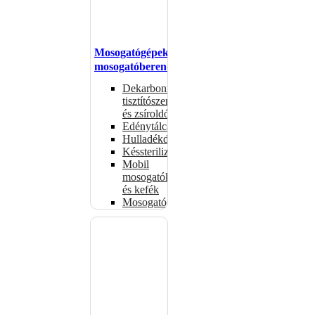
Mosogatógépek,
mosogatóberendezések
Dekarbonizáló
tisztítószerek
és zsíroldók
Edénytálcák
Hulladékdarálók
Késsterilizátorok
Mobil
mosogatók
és kefék
Mosogatógépkosarak