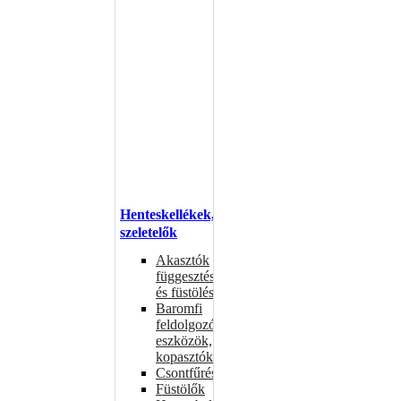
Henteskellékek,
szeletelők
Akasztók
függesztéshez
és füstöléshez
Baromfi
feldolgozó
eszközök,
kopasztók
Csontfűrészek
Füstölők