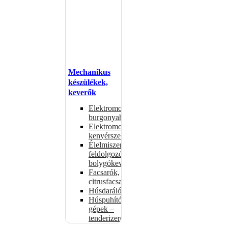
Mechanikus
készülékek,
keverők
Elektromos
burgonyahámozók
Elektromos
kenyérszeletelők
Élelmiszer-
feldolgozók –
bolygókeverők
Facsarók,
citrusfacsarók
Húsdarálók
Húspuhító
gépek –
tenderizerek