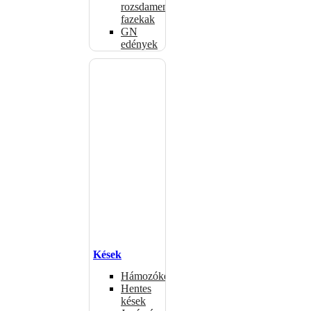
rozsdamentes
fazekak
GN
edények
Kések
Hámozókések
Hentes
kések