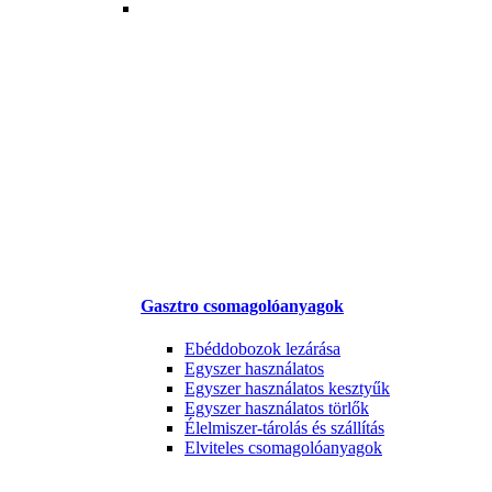
Gasztro csomagolóanyagok
Ebéddobozok lezárása
Egyszer használatos
Egyszer használatos kesztyűk
Egyszer használatos törlők
Élelmiszer-tárolás és szállítás
Elviteles csomagolóanyagok