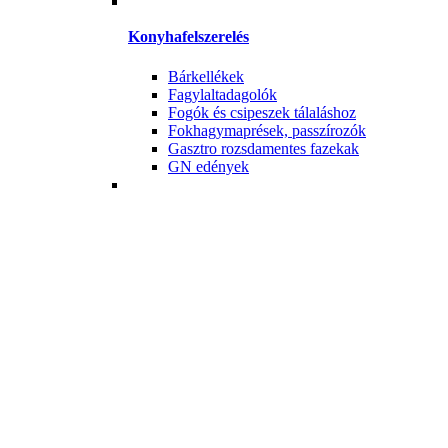
Konyhafelszerelés
Bárkellékek
Fagylaltadagolók
Fogók és csipeszek tálaláshoz
Fokhagymaprések, passzírozók
Gasztro rozsdamentes fazekak
GN edények