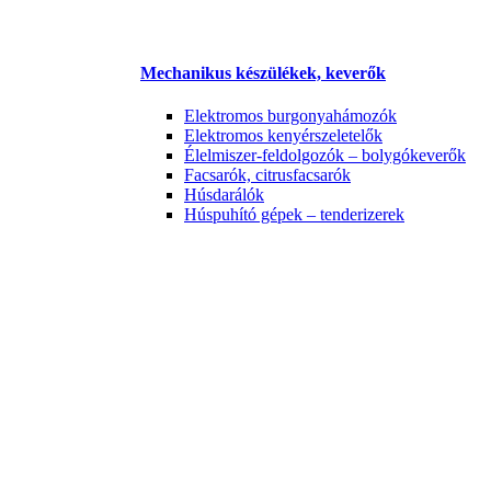
Mechanikus készülékek, keverők
Elektromos burgonyahámozók
Elektromos kenyérszeletelők
Élelmiszer-feldolgozók – bolygókeverők
Facsarók, citrusfacsarók
Húsdarálók
Húspuhító gépek – tenderizerek