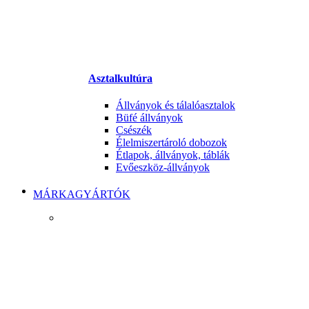
Asztalkultúra
Állványok és tálalóasztalok
Büfé állványok
Csészék
Élelmiszertároló dobozok
Étlapok, állványok, táblák
Evőeszköz-állványok
MÁRKAGYÁRTÓK