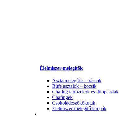
Élelmiszer-melegítők
Asztalmelegítők – rácsok
Büfé asztalok – kocsik
Chafing tartozékok és fűtőpaszták
Chafingek
Csokoládészökőkutak
Élelmiszer-melegítő lámpák