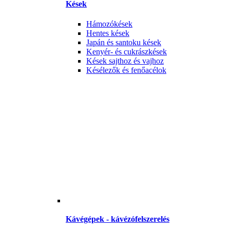
Kések
Hámozókések
Hentes kések
Japán és santoku kések
Kenyér- és cukrászkések
Kések sajthoz és vajhoz
Késélezők és fenőacélok
Kávégépek - kávézófelszerelés