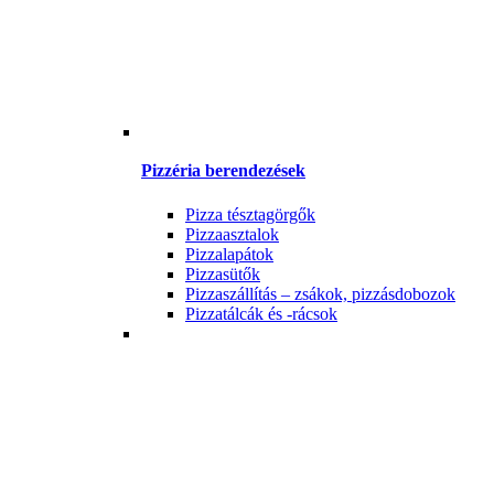
Pizzéria berendezések
Pizza tésztagörgők
Pizzaasztalok
Pizzalapátok
Pizzasütők
Pizzaszállítás – zsákok, pizzásdobozok
Pizzatálcák és -rácsok