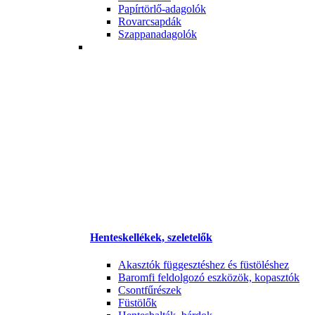
Papírtörlő-adagolók
Rovarcsapdák
Szappanadagolók
Henteskellékek, szeletelők
Akasztók függesztéshez és füstöléshez
Baromfi feldolgozó eszközök, kopasztók
Csontfűrészek
Füstölők