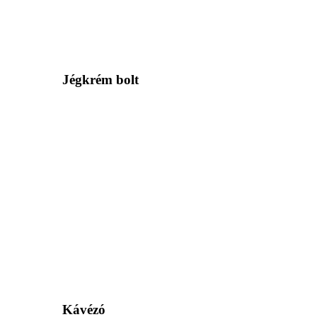
Jégkrém bolt
Kávézó