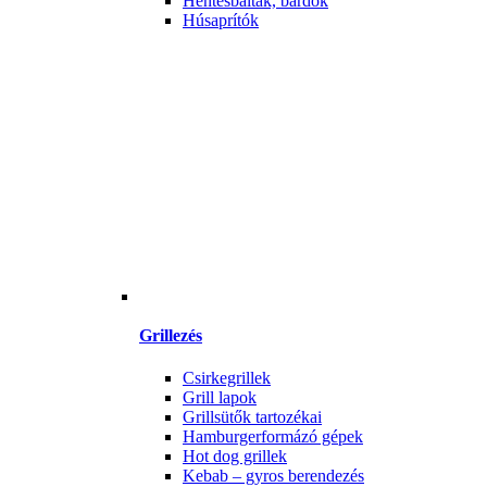
Hentesbalták, bárdok
Húsaprítók
Grillezés
Csirkegrillek
Grill lapok
Grillsütők tartozékai
Hamburgerformázó gépek
Hot dog grillek
Kebab – gyros berendezés