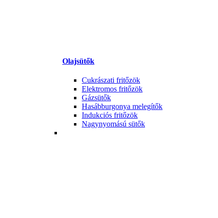
Olajsütők
Cukrászati fritőzök
Elektromos fritőzök
Gázsütők
Hasábburgonya melegítők
Indukciós fritőzök
Nagynyomású sütők