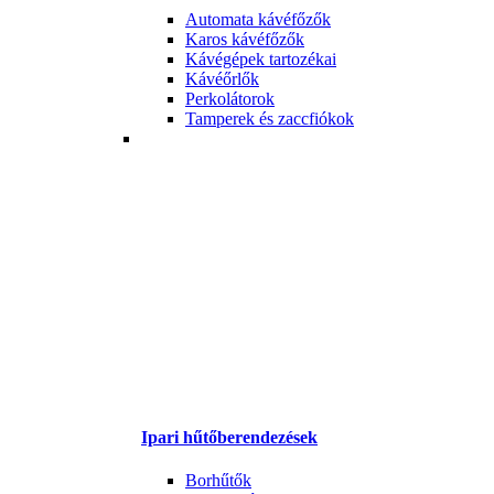
Automata kávéfőzők
Karos kávéfőzők
Kávégépek tartozékai
Kávéőrlők
Perkolátorok
Tamperek és zaccfiókok
Ipari hűtőberendezések
Borhűtők