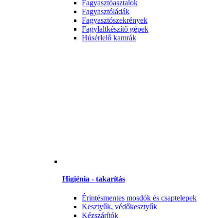
Fagyasztóasztalok
Fagyasztóládák
Fagyasztószekrények
Fagylaltkészítő gépek
Húsérlelő kamrák
Higiénia - takarítás
Érintésmentes mosdók és csaptelepek
Kesztyűk, védőkesztyűk
Kézszárítók