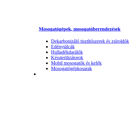
Mosogatógépek, mosogatóberendezések
Dekarbonizáló tisztítószerek és zsíroldók
Edénytálcák
Hulladékdarálók
Késsterilizátorok
Mobil mosogatók és kefék
Mosogatógépkosarak