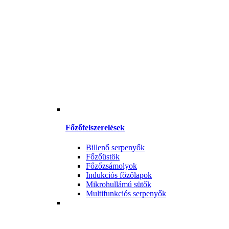
Főzőfelszerelések
Billenő serpenyők
Főzőüstök
Főzőzsámolyok
Indukciós főzőlapok
Mikrohullámú sütők
Multifunkciós serpenyők