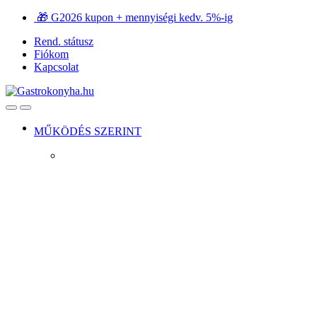
Ugrás
Ugrás
🎁 G2026 kupon + mennyiségi kedv. 5%-ig
a
a
Rend. státusz
navigációhoz
tartalomra
Fiókom
Kapcsolat
Open
Close
MŰKÖDÉS SZERINT