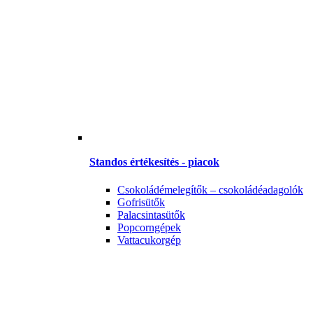
Standos értékesítés - piacok
Csokoládémelegítők – csokoládéadagolók
Gofrisütők
Palacsintasütők
Popcorngépek
Vattacukorgép