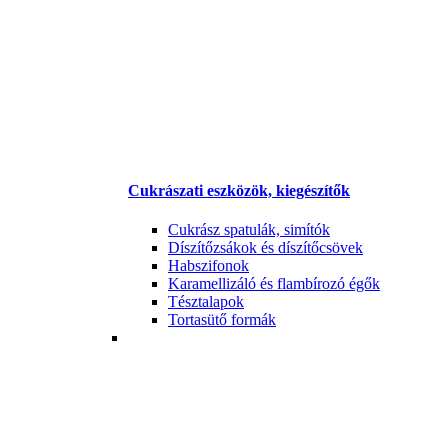
Cukrászati eszközök, kiegészítők
Cukrász spatulák, simítók
Díszítőzsákok és díszítőcsövek
Habszifonok
Karamellizáló és flambírozó égők
Tésztalapok
Tortasütő formák