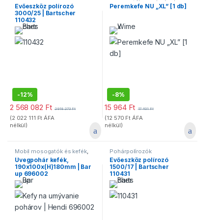
mosogatóberendezések
,
Evőeszköz polírozó
Peremkefe NU „XL” [1 db]
Pohárpolírozók
3000/25 | Bartscher
110432
-
12%
-
8%
2 568 082
Ft
15 964
Ft
2 918 273
Ft
17 401
Ft
(
2 022 111
Ft
ÁFA
(
12 570
Ft
ÁFA
nélkül)
nélkül)
Mobil mosogatók és kefék
,
Pohárpolírozók
Pohárpolírozók
Üvegpohár kefék,
Evőeszköz polírozó
190x100x(H)180mm | Bar
1500/17 | Bartscher
up 696002
110431