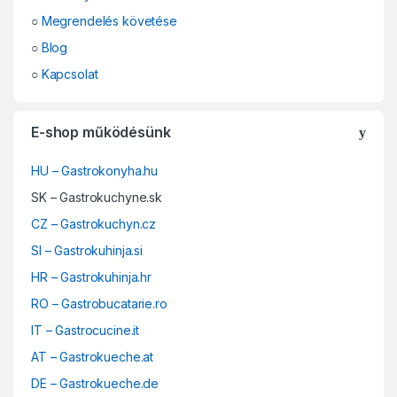
○
Megrendelés követése
○
Blog
○
Kapcsolat
E-shop működésünk
HU – Gastrokonyha.hu
SK – Gastrokuchyne.sk
CZ – Gastrokuchyn.cz
SI – Gastrokuhinja.si
HR – Gastrokuhinja.hr
RO – Gastrobucatarie.ro
IT – Gastrocucine.it
AT – Gastrokueche.at
DE – Gastrokueche.de