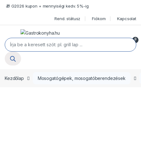
Ugrás a navigációhoz
Ugrás a tartalomra
🎁 G2026 kupon + mennyiségi kedv. 5%-ig
Rend. státusz
Fiókom
Kapcsolat
Open
0
Termékek keresése
Kezdőlap
Mosogatógépek, mosogatóberendezések