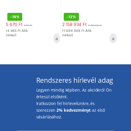
-
16%
-
12%
5 670
Ft
2 158 934
Ft
6 754
Ft
2 453 333
Ft
(
4 465
Ft
ÁFA
(
1 699 948
Ft
ÁFA
nélkül)
nélkül)
Rendszeres hírlevél adag
Legyen mindig képben. Az akciókról Ön
értesül elsőként.
Iratkozzon fel hírlevelünkre, és
szerezzen
2% kedvezményt
az első
vásárlásához.