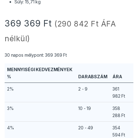
Súly: 15,71 kg
369 369
Ft
(
290 842
Ft
ÁFA
nélkül)
30 napos mélypont:
369 369
Ft
MENNYISÉGI KEDVEZMÉNYEK
%
DARABSZÁM
ÁRA
2%
2 - 9
361
982
Ft
3%
10 - 19
358
288
Ft
4%
20 - 49
354
594
Ft