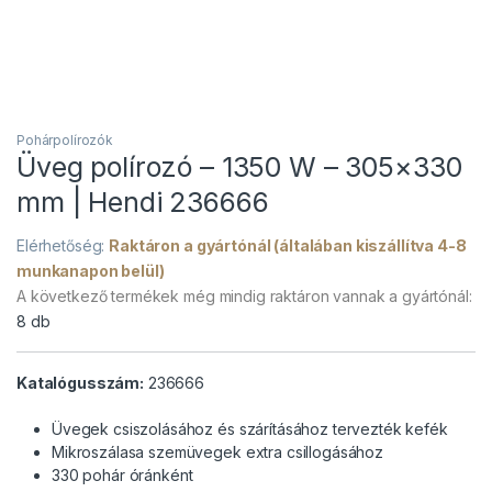
Pohárpolírozók
Üveg polírozó – 1350 W – 305×330
mm | Hendi 236666
Elérhetőség:
Raktáron a gyártónál (általában kiszállítva 4-8
munkanapon belül)
A következő termékek még mindig raktáron vannak a gyártónál:
8 db
Katalógusszám:
236666
Üvegek csiszolásához és szárításához tervezték kefék
Mikroszálasa szemüvegek extra csillogásához
330 pohár óránként