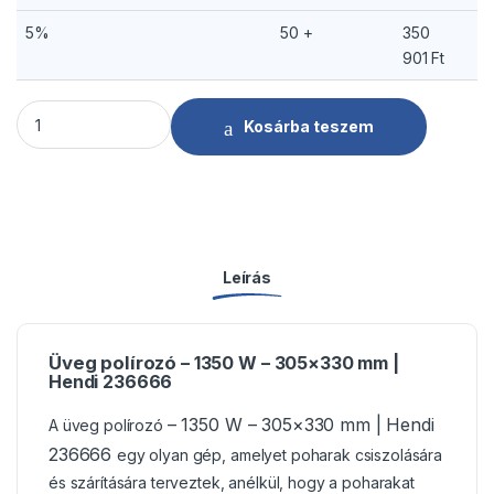
5%
50 +
350
901
Ft
Üveg polírozó - 1350 W - 305x330 mm | Hendi 236666 menny
Kosárba teszem
Leírás
Üveg polírozó
– 1350 W – 305×330 mm |
Hendi 236666
– 1350 W – 305×330 mm | Hendi
A üveg polírozó
236666
egy olyan gép, amelyet poharak csiszolására
és szárítására terveztek, anélkül, hogy a poharakat