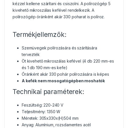
kézzel kellene szárítani és csiszolni. A polírozógép 5
kivehető mikroszálas kefével rendelkezik. A
polírozógép óránként akár 330 poharat is políroz.
Termékjellemzők:
Szemüvegek polírozására és szárítására
tervezték
Öt kivehető mikroszálas kefével (4 db 220 mm-es
és 1 db 190 mm-es kefe)
Óránként akár 330 pohár polírozására is képes
A kefék nem mosogatógépben moshatók
Technikai paraméterek:
Feszültség: 220-240 V
Teljesítmény: 1350 W
Méretek: 305x330x(H)504 mm
Anyag: Alumínium, rozsdamentes acél