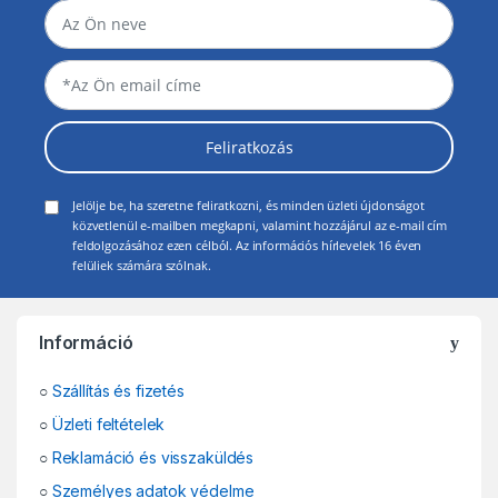
Feliratkozás
Jelölje be, ha szeretne feliratkozni, és minden üzleti újdonságot
közvetlenül e-mailben megkapni, valamint hozzájárul az e-mail cím
feldolgozásához ezen célból. Az információs hírlevelek 16 éven
felüliek számára szólnak.
Információ
○
Szállítás és fizetés
○
Üzleti feltételek
○
Reklamáció és visszaküldés
○
Személyes adatok védelme