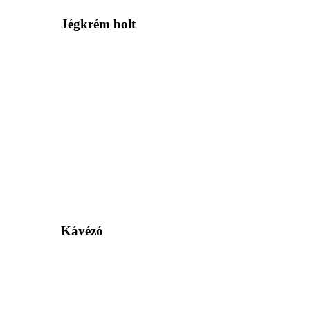
Jégkrém bolt
Kávézó