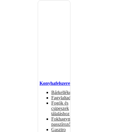
Konyhafelszerelés
Bárkellékek
Fagylaltadagolók
Fogók és
csipeszek
tálaláshoz
Fokhagymaprések,
passzírozók
Gasztro