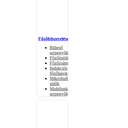
Főzőfelszerelések
Billenő
serpenyők
Főzőüstök
Főzőzsámolyok
Indukciós
főzőlapok
Mikrohullámú
sütők
Multifunkciós
serpenyők