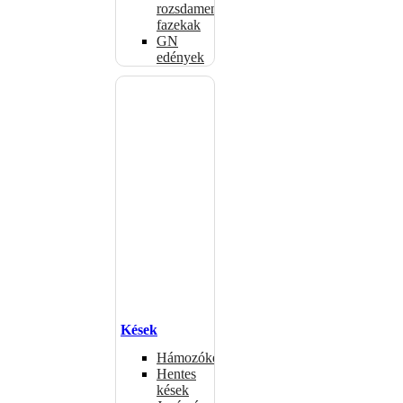
rozsdamentes
fazekak
GN
edények
Kések
Hámozókések
Hentes
kések