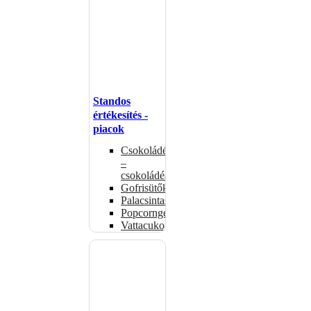
Standos
értékesítés -
piacok
Csokoládémelegítők
–
csokoládéadagolók
Gofrisütők
Palacsintasütők
Popcorngépek
Vattacukorgép