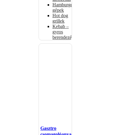
Hamburgerformázó
gépek
Hot dog
grillek
Kebab –
gyros
berendezés
Gasztro
csomagolóanyagok