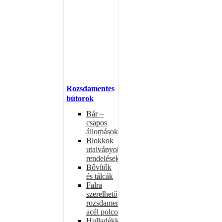
Rozsdamentes
bútorok
Bár –
csapos
állomások
Blokkok
utalványokhoz,
rendelésekhez
Bővítők
és tálcák
Falra
szerelhető
rozsdamentes
acél polcok
Hulladékkosarak