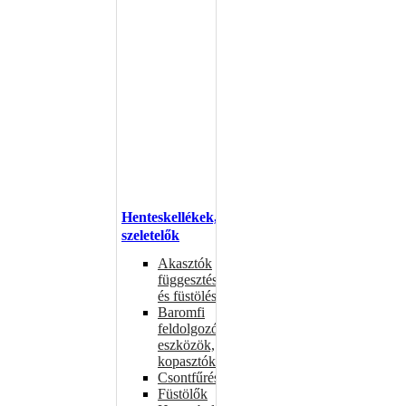
Henteskellékek,
szeletelők
Akasztók
függesztéshez
és füstöléshez
Baromfi
feldolgozó
eszközök,
kopasztók
Csontfűrészek
Füstölők