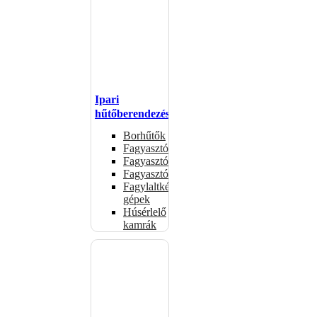
Ipari
hűtőberendezések
Borhűtők
Fagyasztóasztalok
Fagyasztóládák
Fagyasztószekrények
Fagylaltkészítő
gépek
Húsérlelő
kamrák