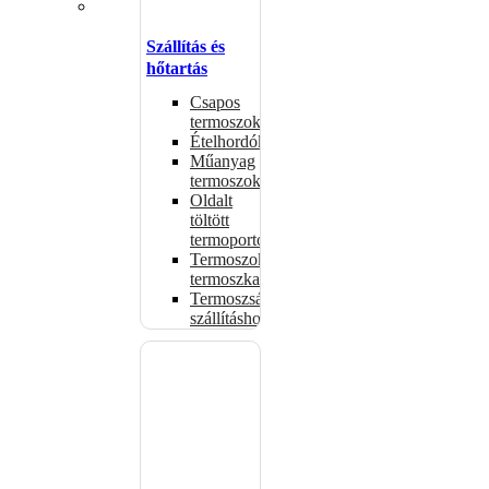
Szállítás és
hőtartás
Csapos
termoszok
Ételhordók
Műanyag
termoszok
Oldalt
töltött
termoportok
Termoszok,
termoszkannák
Termoszsákok
szállításhoz