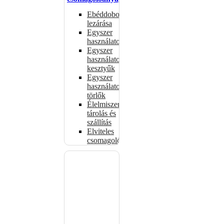
Ebéddobozok
lezárása
Egyszer
használatos
Egyszer
használatos
kesztyűk
Egyszer
használatos
törlők
Élelmiszer-
tárolás és
szállítás
Elviteles
csomagolóanyagok