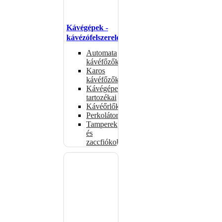
Kávégépek -
kávézófelszerelés
Automata
kávéfőzők
Karos
kávéfőzők
Kávégépek
tartozékai
Kávéőrlők
Perkolátorok
Tamperek
és
zaccfiókok