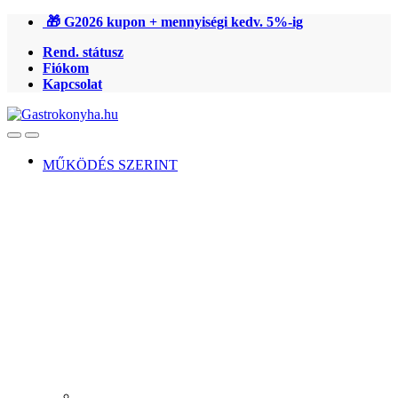
Ugrás
Ugrás
🎁 G2026 kupon + mennyiségi kedv. 5%-ig
a
a
Rend. státusz
navigációhoz
tartalomra
Fiókom
Kapcsolat
Open
Close
MŰKÖDÉS SZERINT