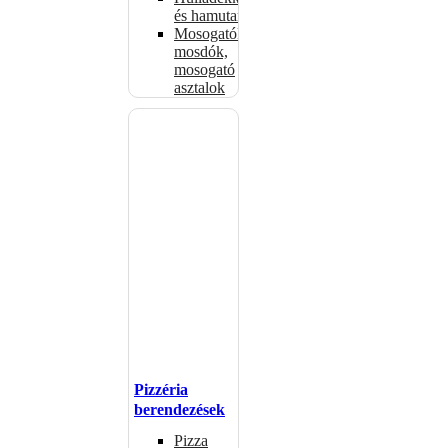
és hamutartók
Mosogatók,
mosdók,
mosogató
asztalok
Pizzéria
berendezések
Pizza