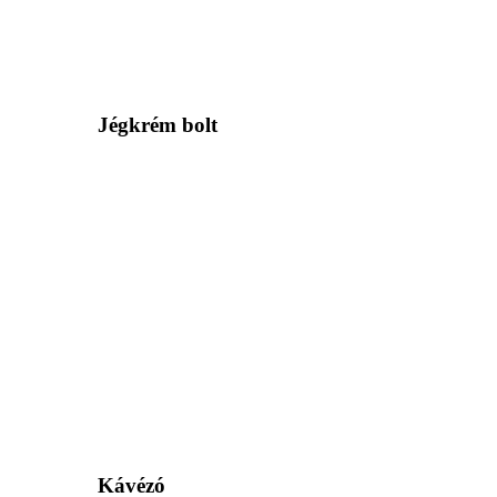
Jégkrém bolt
Kávézó