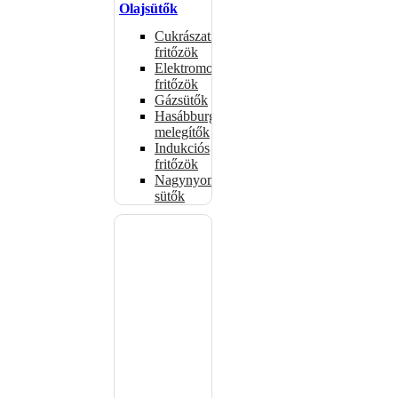
Olajsütők
Cukrászati
fritőzök
Elektromos
fritőzök
Gázsütők
Hasábburgonya
melegítők
Indukciós
fritőzök
Nagynyomású
sütők