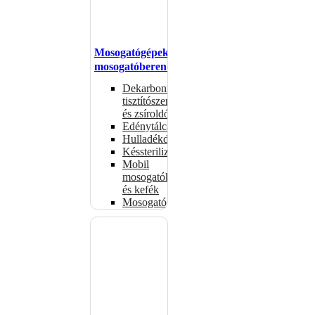
Mosogatógépek,
mosogatóberendezések
Dekarbonizáló
tisztítószerek
és zsíroldók
Edénytálcák
Hulladékdarálók
Késsterilizátorok
Mobil
mosogatók
és kefék
Mosogatógépkosarak