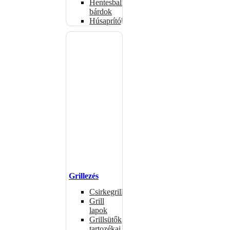
Hentesbalták,
bárdok
Húsaprítók
Grillezés
Csirkegrillek
Grill
lapok
Grillsütők
tartozékai