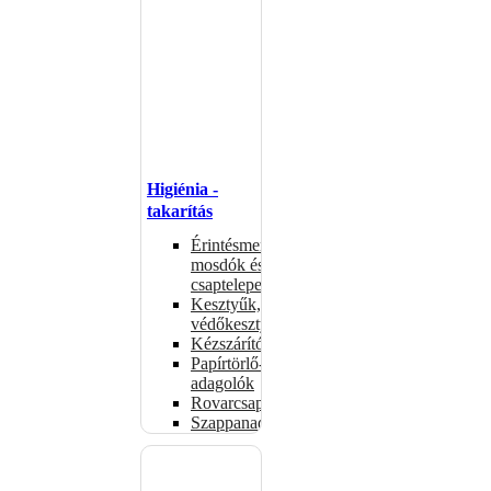
Higiénia -
takarítás
Érintésmentes
mosdók és
csaptelepek
Kesztyűk,
védőkesztyűk
Kézszárítók
Papírtörlő-
adagolók
Rovarcsapdák
Szappanadagolók