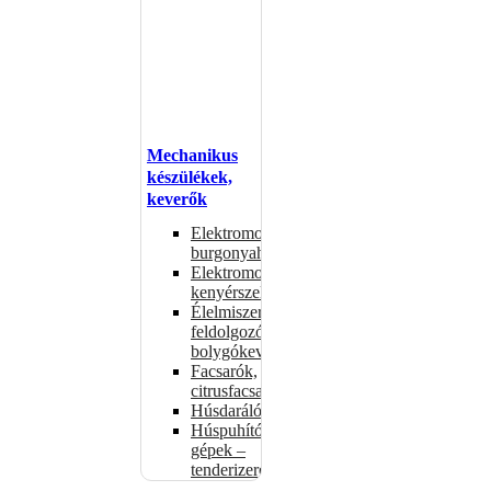
Mechanikus
készülékek,
keverők
Elektromos
burgonyahámozók
Elektromos
kenyérszeletelők
Élelmiszer-
feldolgozók –
bolygókeverők
Facsarók,
citrusfacsarók
Húsdarálók
Húspuhító
gépek –
tenderizerek