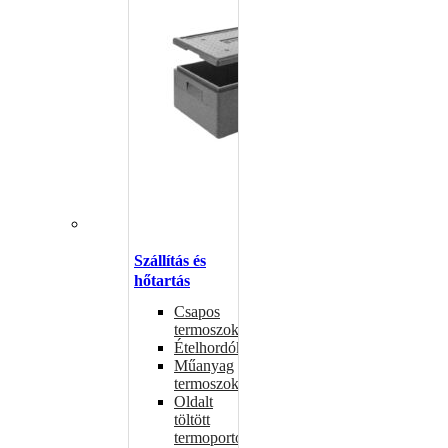
Szállítás és
hőtartás
Csapos
termoszok
Ételhordók
Műanyag
termoszok
Oldalt
töltött
termoportok