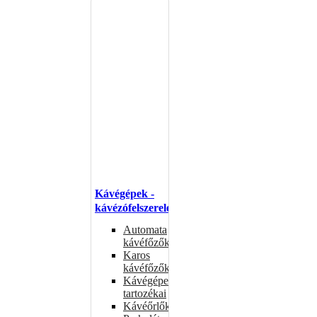
Kávégépek -
kávézófelszerelés
Automata
kávéfőzők
Karos
kávéfőzők
Kávégépek
tartozékai
Kávéőrlők