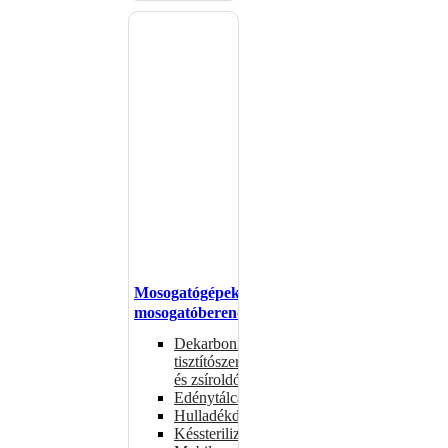
Mosogatógépek,
mosogatóberendezések
Dekarbonizáló
tisztítószerek
és zsíroldók
Edénytálcák
Hulladékdarálók
Késsterilizátorok