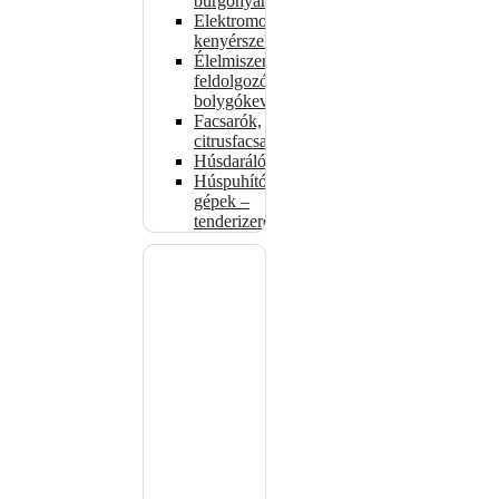
burgonyahámozók
Elektromos
kenyérszeletelők
Élelmiszer-
feldolgozók –
bolygókeverők
Facsarók,
citrusfacsarók
Húsdarálók
Húspuhító
gépek –
tenderizerek