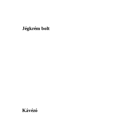
Jégkrém bolt
Kávézó