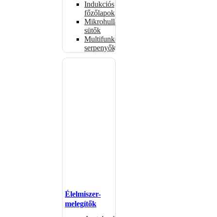
Indukciós
főzőlapok
Mikrohullámú
sütők
Multifunkciós
serpenyők
Élelmiszer-
melegítők