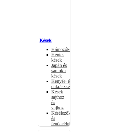
Kések
Hámozókések
Hentes
kések
Japán és
santoku
kések
Kenyér- és
cukrászkések
Kések
sajthoz
és
vajhoz
Késélezők
és
fenőacélok