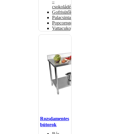
–
csokoládéadagolók
Gofrisütők
Palacsintasütők
Popcorngépek
Vattacukorgép
Rozsdamentes
bútorok
Bár –