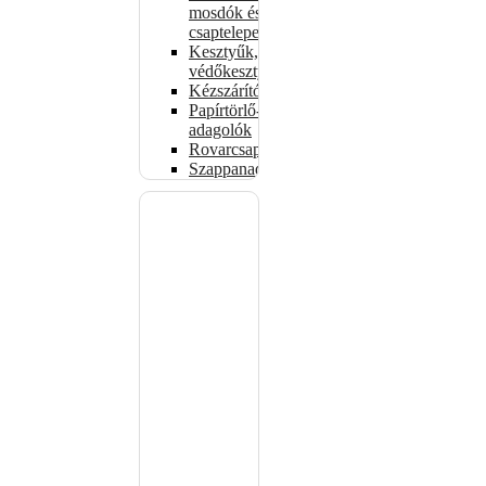
mosdók és
csaptelepek
Kesztyűk,
védőkesztyűk
Kézszárítók
Papírtörlő-
adagolók
Rovarcsapdák
Szappanadagolók