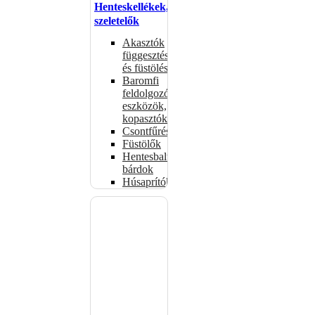
Henteskellékek,
szeletelők
Akasztók
függesztéshez
és füstöléshez
Baromfi
feldolgozó
eszközök,
kopasztók
Csontfűrészek
Füstölők
Hentesbalták,
bárdok
Húsaprítók