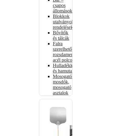
csapos
állomások
Blokkok
utalványokhoz,
rendelésekhez
Bővítők
és tálcák
Falra
szerelhető
rozsdamentes
acél polcok
Hulladékkosarak
és hamutartók
Mosogatók,
mosdók,
mosogató
asztalok