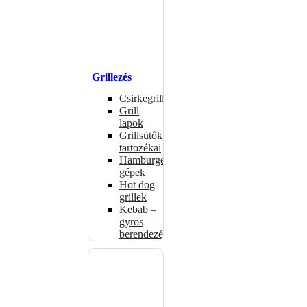
Grillezés
Csirkegrillek
Grill
lapok
Grillsütők
tartozékai
Hamburgerformázó
gépek
Hot dog
grillek
Kebab –
gyros
berendezés