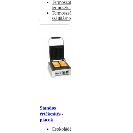
Termoszok,
termoszkannák
Termoszsákok
szállításhoz
Standos
értékesítés -
piacok
Csokoládémelegítők