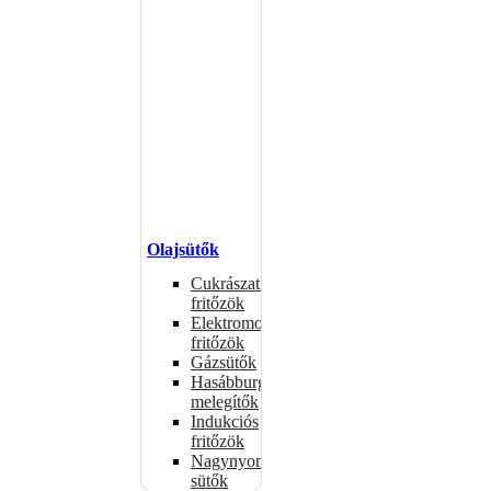
Olajsütők
Cukrászati
fritőzök
Elektromos
fritőzök
Gázsütők
Hasábburgonya
melegítők
Indukciós
fritőzök
Nagynyomású
sütők