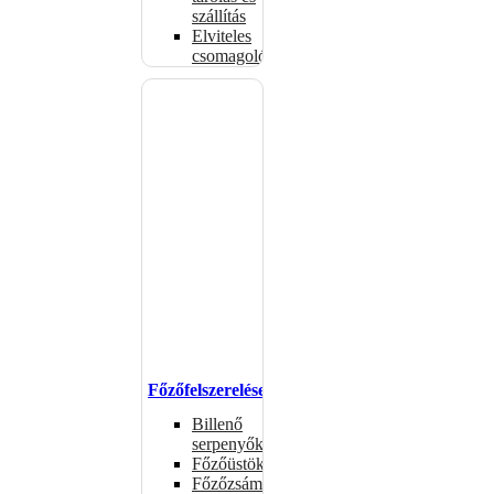
szállítás
Elviteles
csomagolóanyagok
Főzőfelszerelések
Billenő
serpenyők
Főzőüstök
Főzőzsámolyok