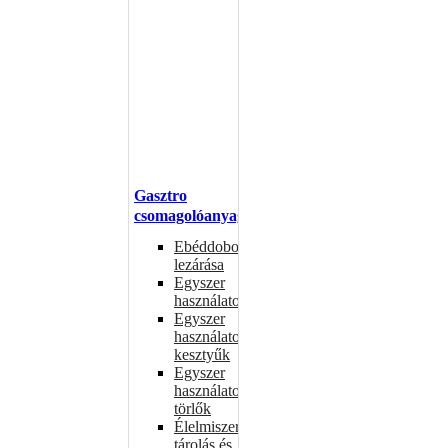
Gasztro
csomagolóanyagok
Ebéddobozok
lezárása
Egyszer
használatos
Egyszer
használatos
kesztyűk
Egyszer
használatos
törlők
Élelmiszer-
tárolás és