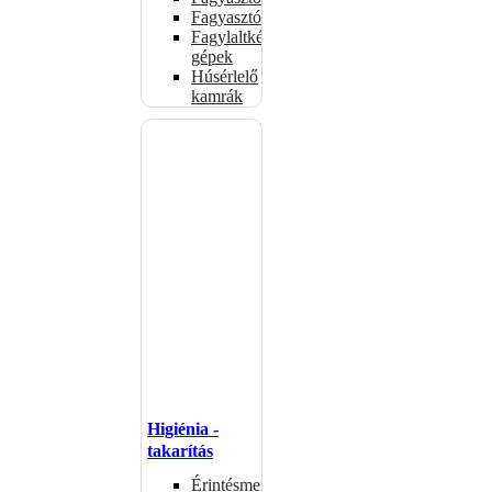
Fagyasztószekrények
Fagylaltkészítő
gépek
Húsérlelő
kamrák
Higiénia -
takarítás
Érintésmentes