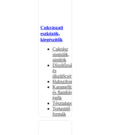
Cukrászati
eszközök,
kiegészítők
Cukrász
spatulák,
simítók
Díszítőzsákok
és
díszítőcsövek
Habszifonok
Karamellizáló
és flambírozó
égők
Tésztalapok
Tortasütő
formák