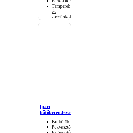
Perkolátorok
Tamperek
és
zaccfiókok
Ipari
hűtőberendezések
Borhűtők
Fagyasztóasztalok
Fagyasztóládák