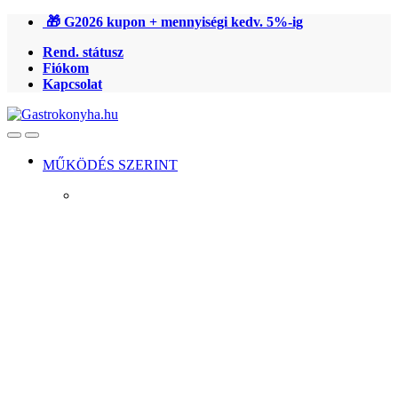
Ugrás
Ugrás
🎁 G2026 kupon + mennyiségi kedv. 5%-ig
a
a
Rend. státusz
navigációhoz
tartalomra
Fiókom
Kapcsolat
Open
Close
MŰKÖDÉS SZERINT