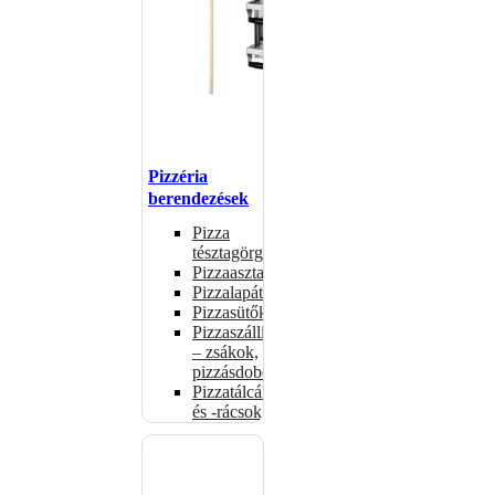
Pizzéria
berendezések
Pizza
tésztagörgők
Pizzaasztalok
Pizzalapátok
Pizzasütők
Pizzaszállítás
– zsákok,
pizzásdobozok
Pizzatálcák
és -rácsok