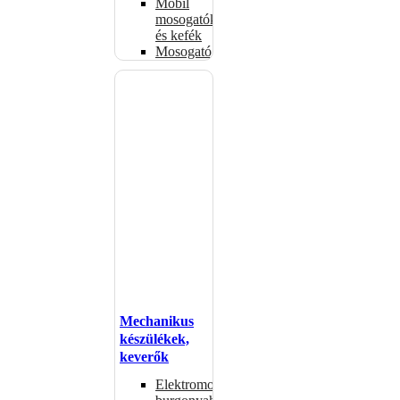
Mobil
mosogatók
és kefék
Mosogatógépkosarak
Mechanikus
készülékek,
keverők
Elektromos