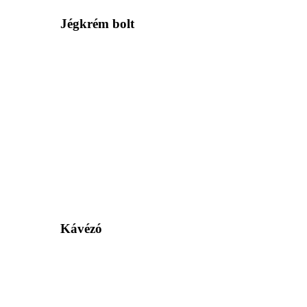
Jégkrém bolt
Kávézó