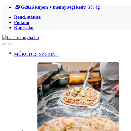
Ugrás
Ugrás
🎁 G2026 kupon + mennyiségi kedv. 5%-ig
a
a
Rend. státusz
navigációhoz
tartalomra
Fiókom
Kapcsolat
Open
Close
MŰKÖDÉS SZERINT