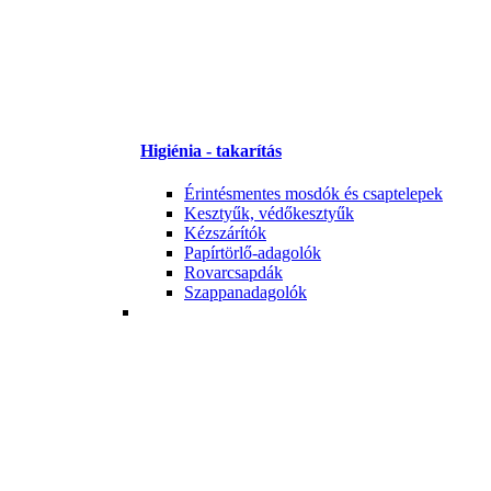
Higiénia - takarítás
Érintésmentes mosdók és csaptelepek
Kesztyűk, védőkesztyűk
Kézszárítók
Papírtörlő-adagolók
Rovarcsapdák
Szappanadagolók