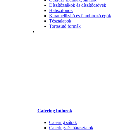
Díszítőzsákok és díszítőcsövek
Habszifonok
Karamellizáló és flambírozó égők
Tésztalapok
Tortasütő formák
Catering bútorok
Catering sátrak
Catering- és bárasztalok