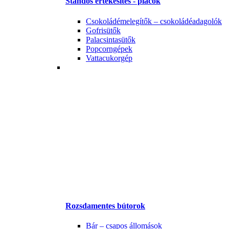
Standos értékesítés - piacok
Csokoládémelegítők – csokoládéadagolók
Gofrisütők
Palacsintasütők
Popcorngépek
Vattacukorgép
Rozsdamentes bútorok
Bár – csapos állomások