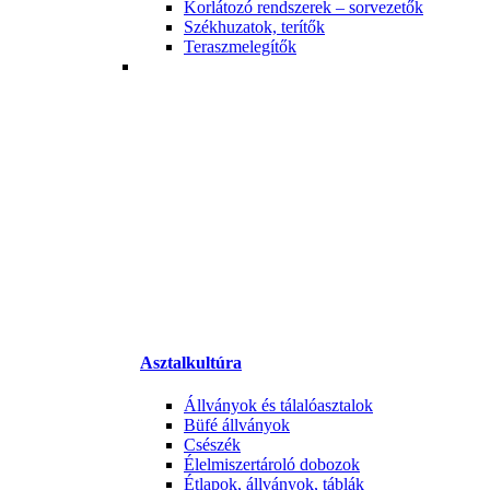
Korlátozó rendszerek – sorvezetők
Székhuzatok, terítők
Teraszmelegítők
Asztalkultúra
Állványok és tálalóasztalok
Büfé állványok
Csészék
Élelmiszertároló dobozok
Étlapok, állványok, táblák