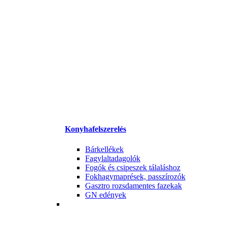
Konyhafelszerelés
Bárkellékek
Fagylaltadagolók
Fogók és csipeszek tálaláshoz
Fokhagymaprések, passzírozók
Gasztro rozsdamentes fazekak
GN edények