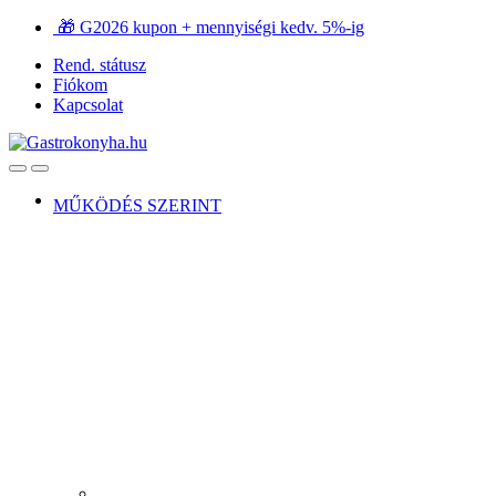
Ugrás
Ugrás
🎁 G2026 kupon + mennyiségi kedv. 5%-ig
a
a
Rend. státusz
navigációhoz
tartalomra
Fiókom
Kapcsolat
Open
Close
MŰKÖDÉS SZERINT