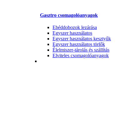
Gasztro csomagolóanyagok
Ebéddobozok lezárása
Egyszer használatos
Egyszer használatos kesztyűk
Egyszer használatos törlők
Élelmiszer-tárolás és szállítás
Elviteles csomagolóanyagok