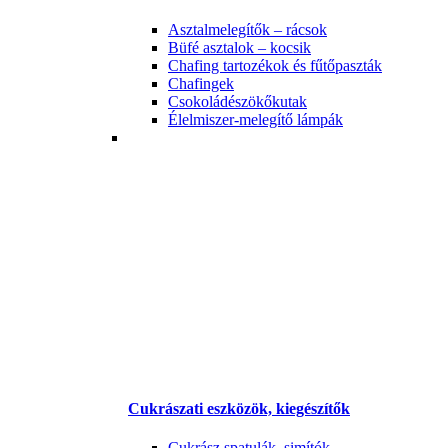
Asztalmelegítők – rácsok
Büfé asztalok – kocsik
Chafing tartozékok és fűtőpaszták
Chafingek
Csokoládészökőkutak
Élelmiszer-melegítő lámpák
Cukrászati eszközök, kiegészítők
Cukrász spatulák, simítók