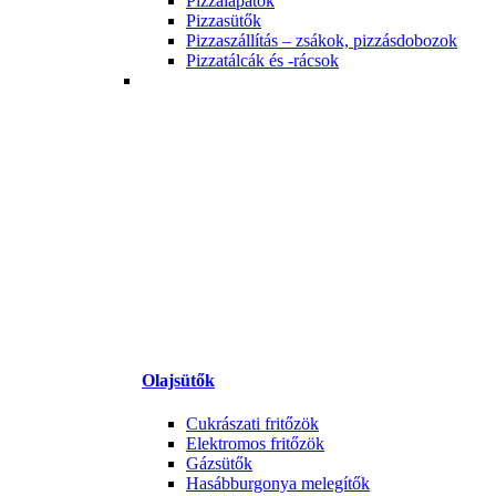
Pizzalapátok
Pizzasütők
Pizzaszállítás – zsákok, pizzásdobozok
Pizzatálcák és -rácsok
Olajsütők
Cukrászati fritőzök
Elektromos fritőzök
Gázsütők
Hasábburgonya melegítők