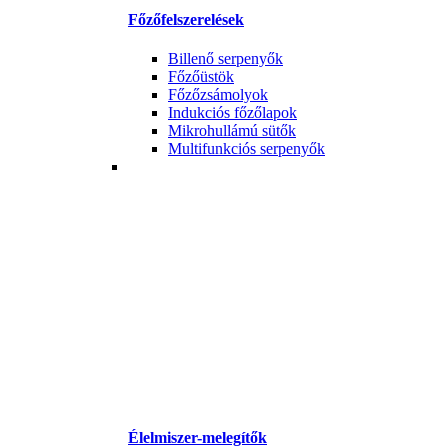
Főzőfelszerelések
Billenő serpenyők
Főzőüstök
Főzőzsámolyok
Indukciós főzőlapok
Mikrohullámú sütők
Multifunkciós serpenyők
Élelmiszer-melegítők