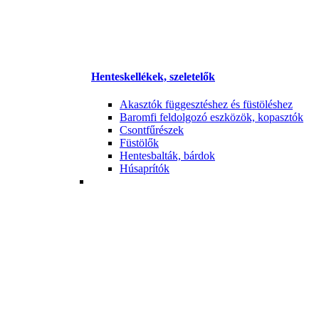
Henteskellékek, szeletelők
Akasztók függesztéshez és füstöléshez
Baromfi feldolgozó eszközök, kopasztók
Csontfűrészek
Füstölők
Hentesbalták, bárdok
Húsaprítók