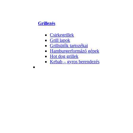
Grillezés
Csirkegrillek
Grill lapok
Grillsütők tartozékai
Hamburgerformázó gépek
Hot dog grillek
Kebab – gyros berendezés