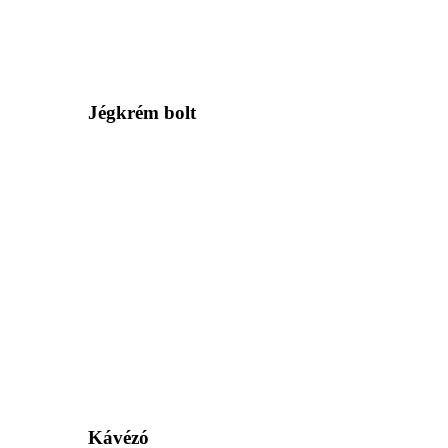
Jégkrém bolt
Kávézó