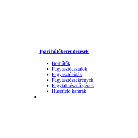
Ipari hűtőberendezések
Borhűtők
Fagyasztóasztalok
Fagyasztóládák
Fagyasztószekrények
Fagylaltkészítő gépek
Húsérlelő kamrák