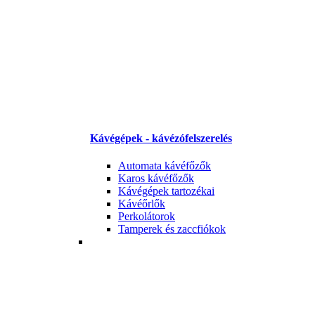
Kávégépek - kávézófelszerelés
Automata kávéfőzők
Karos kávéfőzők
Kávégépek tartozékai
Kávéőrlők
Perkolátorok
Tamperek és zaccfiókok