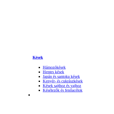
Kések
Hámozókések
Hentes kések
Japán és santoku kések
Kenyér- és cukrászkések
Kések sajthoz és vajhoz
Késélezők és fenőacélok