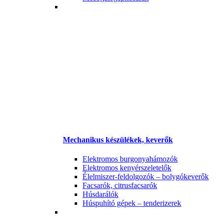
Mechanikus készülékek, keverők
Elektromos burgonyahámozók
Elektromos kenyérszeletelők
Élelmiszer-feldolgozók – bolygókeverők
Facsarók, citrusfacsarók
Húsdarálók
Húspuhító gépek – tenderizerek