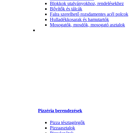
Blokkok utalványokhoz, rendelésekhez
Bővítők és tálcák
Falra szerelhető rozsdamentes acél polcok
Hulladékkosarak és hamutartók
Mosogatók, mosdók, mosogató asztalok
Pizzéria berendezések
Pizza tésztagörgők
Pizzaasztalok