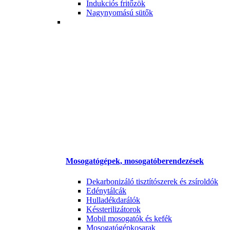
Indukciós fritőzök
Nagynyomású sütők
Mosogatógépek, mosogatóberendezések
Dekarbonizáló tisztítószerek és zsíroldók
Edénytálcák
Hulladékdarálók
Késsterilizátorok
Mobil mosogatók és kefék
Mosogatógépkosarak