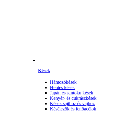
Kések
Hámozókések
Hentes kések
Japán és santoku kések
Kenyér- és cukrászkések
Kések sajthoz és vajhoz
Késélezők és fenőacélok