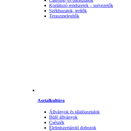
Catering- és bárasztalok
Korlátozó rendszerek – sorvezetők
Székhuzatok, terítők
Teraszmelegítők
Asztalkultúra
Állványok és tálalóasztalok
Büfé állványok
Csészék
Élelmiszertároló dobozok