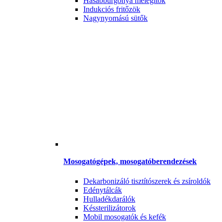
Hasábburgonya melegítők
Indukciós fritőzök
Nagynyomású sütők
Mosogatógépek, mosogatóberendezések
Dekarbonizáló tisztítószerek és zsíroldók
Edénytálcák
Hulladékdarálók
Késsterilizátorok
Mobil mosogatók és kefék