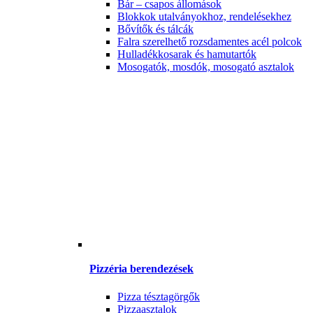
Bár – csapos állomások
Blokkok utalványokhoz, rendelésekhez
Bővítők és tálcák
Falra szerelhető rozsdamentes acél polcok
Hulladékkosarak és hamutartók
Mosogatók, mosdók, mosogató asztalok
Pizzéria berendezések
Pizza tésztagörgők
Pizzaasztalok