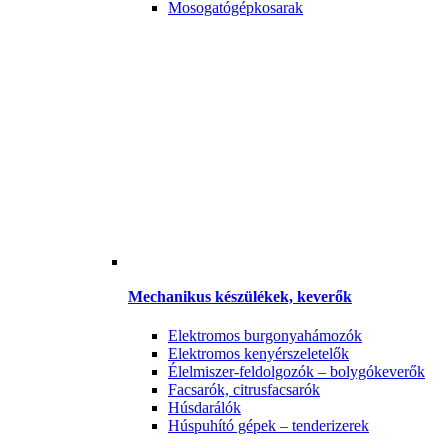
Mosogatógépkosarak
Mechanikus készülékek, keverők
Elektromos burgonyahámozók
Elektromos kenyérszeletelők
Élelmiszer-feldolgozók – bolygókeverők
Facsarók, citrusfacsarók
Húsdarálók
Húspuhító gépek – tenderizerek