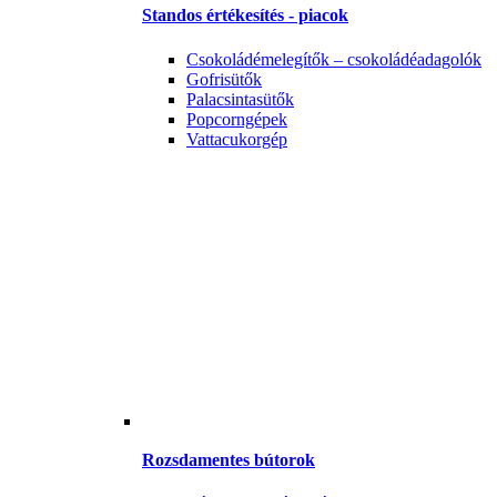
Standos értékesítés - piacok
Csokoládémelegítők – csokoládéadagolók
Gofrisütők
Palacsintasütők
Popcorngépek
Vattacukorgép
Rozsdamentes bútorok