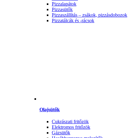
Pizzalapátok
Pizzasütők
Pizzaszállítás – zsákok, pizzásdobozok
Pizzatálcák és -rácsok
Olajsütők
Cukrászati fritőzök
Elektromos fritőzök
Gázsütők