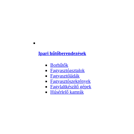
Ipari hűtőberendezések
Borhűtők
Fagyasztóasztalok
Fagyasztóládák
Fagyasztószekrények
Fagylaltkészítő gépek
Húsérlelő kamrák