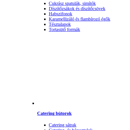
Cukrász spatulák, simítók
Díszítőzsákok és díszítőcsövek
Habszifonok
Karamellizáló és flambírozó égők
Tésztalapok
Tortasütő formák
Catering bútorok
Catering sátrak