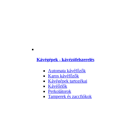
Kávégépek - kávézófelszerelés
Automata kávéfőzők
Karos kávéfőzők
Kávégépek tartozékai
Kávéőrlők
Perkolátorok
Tamperek és zaccfiókok