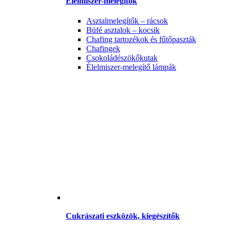
Élelmiszer-melegítők
Asztalmelegítők – rácsok
Büfé asztalok – kocsik
Chafing tartozékok és fűtőpaszták
Chafingek
Csokoládészökőkutak
Élelmiszer-melegítő lámpák
Cukrászati eszközök, kiegészítők