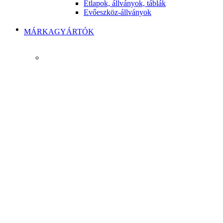
Étlapok, állványok, táblák
Evőeszköz-állványok
MÁRKAGYÁRTÓK