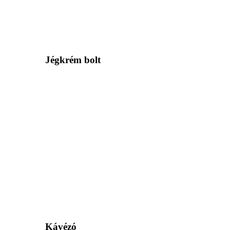
Jégkrém bolt
Kávézó