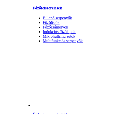
Főzőfelszerelések
Billenő serpenyők
Főzőüstök
Főzőzsámolyok
Indukciós főzőlapok
Mikrohullámú sütők
Multifunkciós serpenyők