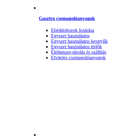
Gasztro csomagolóanyagok
Ebéddobozok lezárása
Egyszer használatos
Egyszer használatos kesztyűk
Egyszer használatos törlők
Élelmiszer-tárolás és szállítás
Elviteles csomagolóanyagok