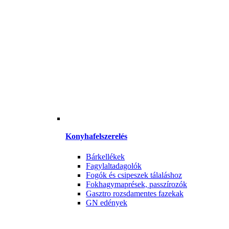
Konyhafelszerelés
Bárkellékek
Fagylaltadagolók
Fogók és csipeszek tálaláshoz
Fokhagymaprések, passzírozók
Gasztro rozsdamentes fazekak
GN edények