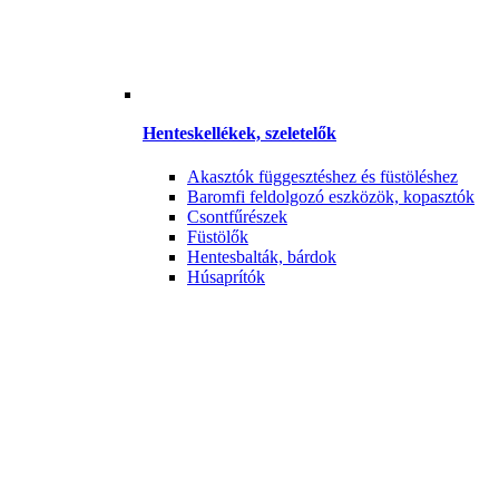
Henteskellékek, szeletelők
Akasztók függesztéshez és füstöléshez
Baromfi feldolgozó eszközök, kopasztók
Csontfűrészek
Füstölők
Hentesbalták, bárdok
Húsaprítók