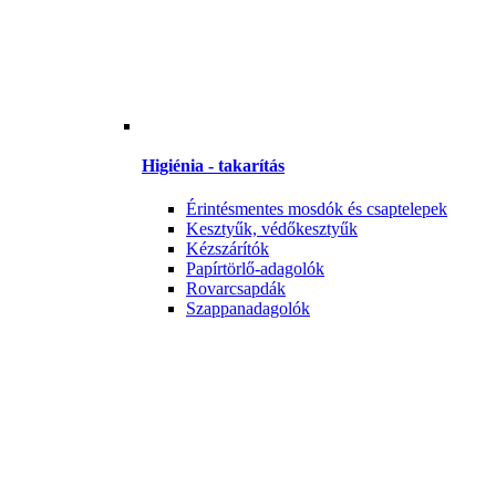
Higiénia - takarítás
Érintésmentes mosdók és csaptelepek
Kesztyűk, védőkesztyűk
Kézszárítók
Papírtörlő-adagolók
Rovarcsapdák
Szappanadagolók