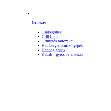
Grillezés
Csirkegrillek
Grill lapok
Grillsütők tartozékai
Hamburgerformázó gépek
Hot dog grillek
Kebab – gyros berendezés