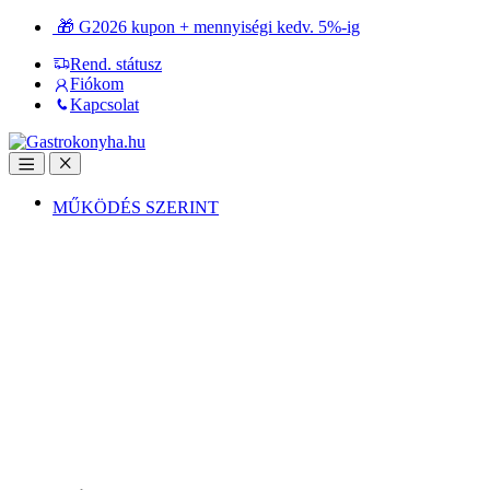
Ugrás
Ugrás
🎁 G2026 kupon + mennyiségi kedv. 5%-ig
a
a
Rend. státusz
navigációhoz
tartalomra
Fiókom
Kapcsolat
Open
Close
MŰKÖDÉS SZERINT