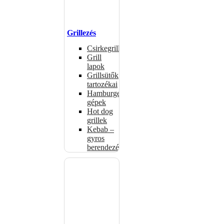
Grillezés
Csirkegrillek
Grill
lapok
Grillsütők
tartozékai
Hamburgerformázó
gépek
Hot dog
grillek
Kebab –
gyros
berendezés