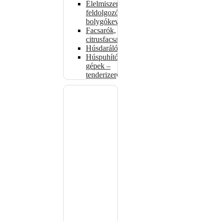
Élelmiszer-
feldolgozók –
bolygókeverők
Facsarók,
citrusfacsarók
Húsdarálók
Húspuhító
gépek –
tenderizerek