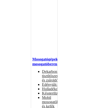
Mosogatógépek,
mosogatóberendezések
Dekarbonizáló
tisztítószerek
és zsíroldók
Edénytálcák
Hulladékdarálók
Késsterilizátorok
Mobil
mosogatók
és kefék