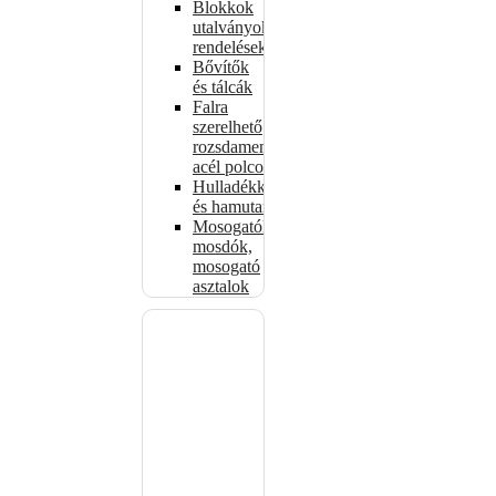
Blokkok
utalványokhoz,
rendelésekhez
Bővítők
és tálcák
Falra
szerelhető
rozsdamentes
acél polcok
Hulladékkosarak
és hamutartók
Mosogatók,
mosdók,
mosogató
asztalok