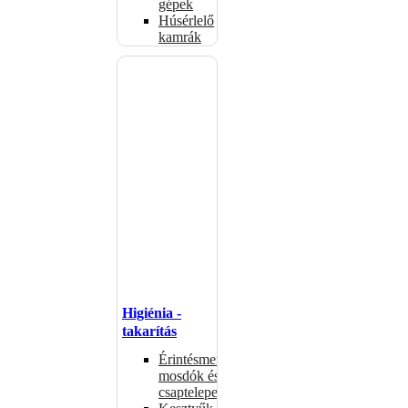
gépek
Húsérlelő
kamrák
Higiénia -
takarítás
Érintésmentes
mosdók és
csaptelepek