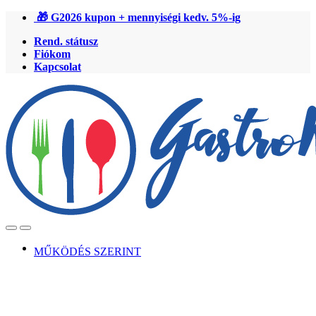
Ugrás
Ugrás
🎁 G2026 kupon + mennyiségi kedv. 5%-ig
a
a
Rend. státusz
navigációhoz
tartalomra
Fiókom
Kapcsolat
Open
Close
MŰKÖDÉS SZERINT