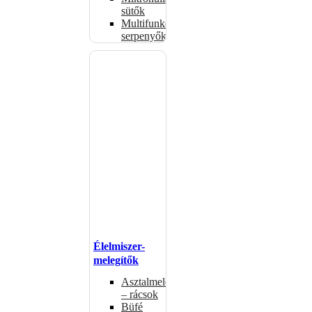
sütők
Multifunkciós
serpenyők
Élelmiszer-
melegítők
Asztalmelegítők
– rácsok
Büfé