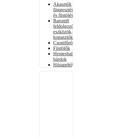
Akasztók
függesztéshez
és füstöléshez
Baromfi
feldolgozó
eszközök,
kopasztók
Csontfűrészek
Füstölők
Hentesbalták,
bárdok
Húsaprítók