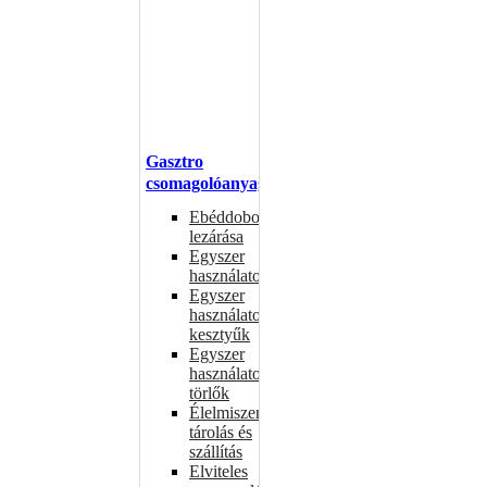
Gasztro
csomagolóanyagok
Ebéddobozok
lezárása
Egyszer
használatos
Egyszer
használatos
kesztyűk
Egyszer
használatos
törlők
Élelmiszer-
tárolás és
szállítás
Elviteles