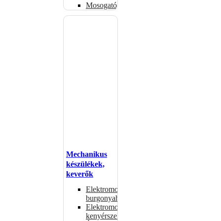
Mosogatógépkosarak
Mechanikus
készülékek,
keverők
Elektromos
burgonyahámozók
Elektromos
kenyérszeletelők