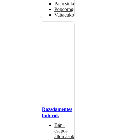
Palacsintasütők
Popcorngépek
Vattacukorgép
Rozsdamentes
bútorok
Bár –
csapos
állomások