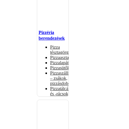
Pizzéria
berendezések
Pizza
tésztagörgők
Pizzaasztalok
Pizzalapátok
Pizzasütők
Pizzaszállítás
– zsákok,
pizzásdobozok
Pizzatálcák
és -rácsok