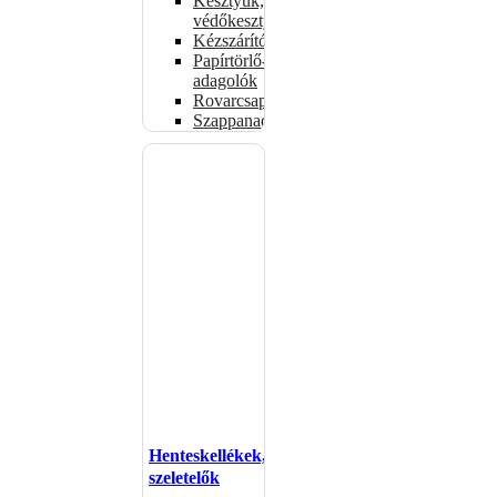
Kesztyűk,
védőkesztyűk
Kézszárítók
Papírtörlő-
adagolók
Rovarcsapdák
Szappanadagolók
Henteskellékek,
szeletelők