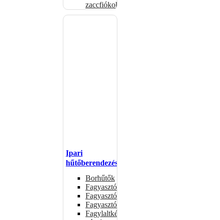
zaccfiókok
Ipari
hűtőberendezések
Borhűtők
Fagyasztóasztalok
Fagyasztóládák
Fagyasztószekrények
Fagylaltkészítő