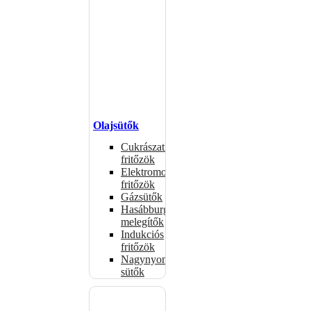
Olajsütők
Cukrászati
fritőzök
Elektromos
fritőzök
Gázsütők
Hasábburgonya
melegítők
Indukciós
fritőzök
Nagynyomású
sütők