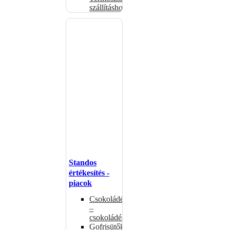
szállításhoz
Standos
értékesítés -
piacok
Csokoládémelegítők
–
csokoládéadagolók
Gofrisütők