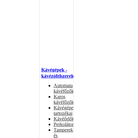
Kávégépek -
kávézófelszerelés
Automata
kávéfőzők
Karos
kávéfőzők
Kávégépek
tartozékai
Kávéőrlők
Perkolátorok
Tamperek
és