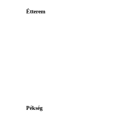
Étterem
Pékség