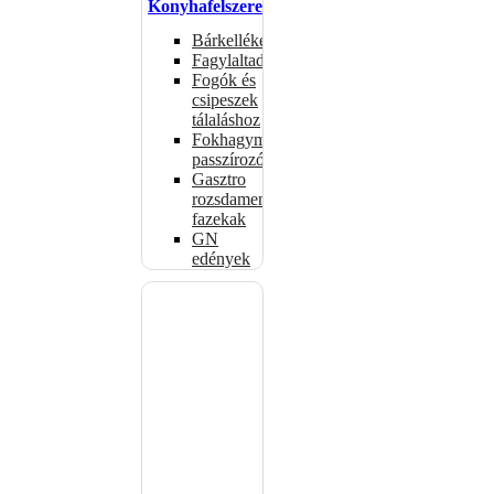
Konyhafelszerelés
Bárkellékek
Fagylaltadagolók
Fogók és
csipeszek
tálaláshoz
Fokhagymaprések,
passzírozók
Gasztro
rozsdamentes
fazekak
GN
edények