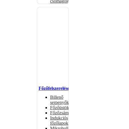
csomagolóanyagok
Főzőfelszerelések
Billenő
serpenyők
Főzőüstök
Főzőzsámolyok
Indukciós
főzőlapok
Mikrohullámú