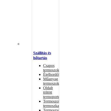
Szállítás és
hőtartás
Csapos
termoszok
Ételhordók
Műanyag
termoszok
Oldalt
töltött
termoportok
Termoszok,
termoszkannák
Termoszsákok