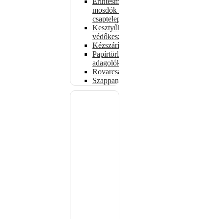
Érintésmentes
mosdók és
csaptelepek
Kesztyűk,
védőkesztyűk
Kézszárítók
Papírtörlő-
adagolók
Rovarcsapdák
Szappanadagolók