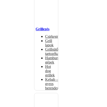
Grillezés
Csirkegrillek
Grill
lapok
Grillsütők
tartozékai
Hamburgerformázó
gépek
Hot
dog
grillek
Kebab –
gyros
berendezés