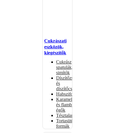
Cukrászati
eszközök,
kiegészítők
Cukrász
spatulák,
simítók
Díszítőzsákok
és
díszítőcsövek
Habszifonok
Karamellizáló
és flambírozó
égők
Tésztalapok
Tortasütő
formák