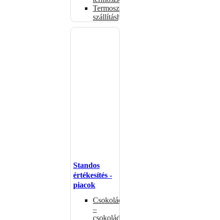
Termoszsákok
szállításhoz
Standos
értékesítés -
piacok
Csokoládémelegítők
–
csokoládéadagolók