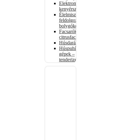
Elektromos
kenyérszeletelők
Élelmiszer-
feldolgozók –
bolygókeverők
Facsarók,
citrusfacsarók
Húsdarálók
Húspuhító
gépek –
tenderizerek