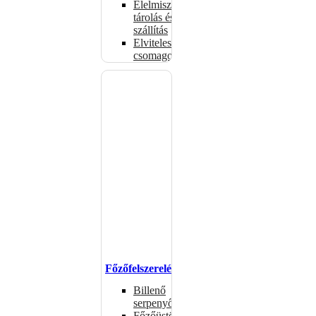
Élelmiszer-
tárolás és
szállítás
Elviteles
csomagolóanyagok
Főzőfelszerelések
Billenő
serpenyők
Főzőüstök