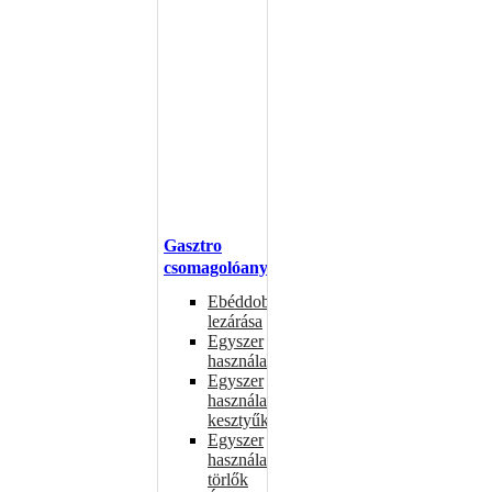
Gasztro
csomagolóanyagok
Ebéddobozok
lezárása
Egyszer
használatos
Egyszer
használatos
kesztyűk
Egyszer
használatos
törlők