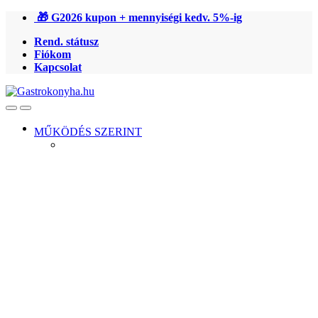
Ugrás
Ugrás
🎁 G2026 kupon + mennyiségi kedv. 5%-ig
a
a
Rend. státusz
navigációhoz
tartalomra
Fiókom
Kapcsolat
Open
Close
MŰKÖDÉS SZERINT