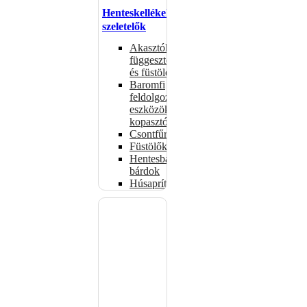
Henteskellékek,
szeletelők
Akasztók
függesztéshez
és füstöléshez
Baromfi
feldolgozó
eszközök,
kopasztók
Csontfűrészek
Füstölők
Hentesbalták,
bárdok
Húsaprítók