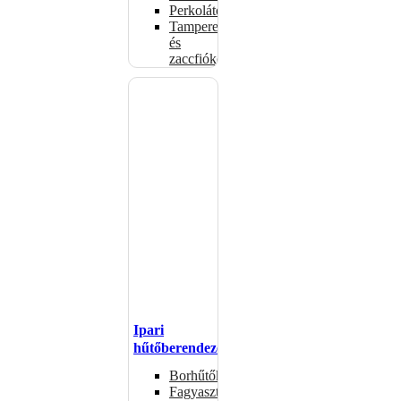
Perkolátorok
Tamperek
és
zaccfiókok
Ipari
hűtőberendezések
Borhűtők
Fagyasztóasztalok