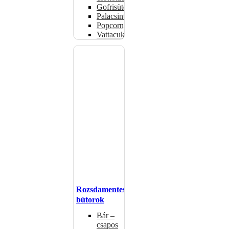
Gofrisütők
Palacsintasütők
Popcorngépek
Vattacukorgép
Rozsdamentes
bútorok
Bár –
csapos