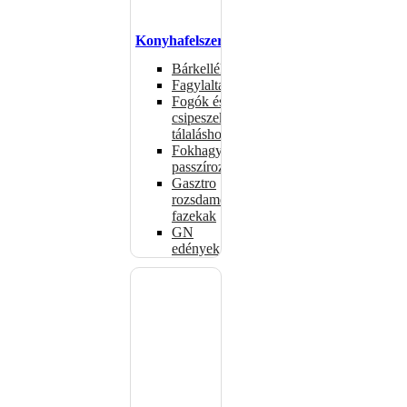
Konyhafelszerelés
Bárkellékek
Fagylaltadagolók
Fogók és
csipeszek
tálaláshoz
Fokhagymaprések,
passzírozók
Gasztro
rozsdamentes
fazekak
GN
edények