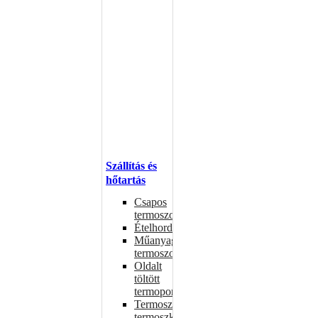
Szállítás és
hőtartás
Csapos
termoszok
Ételhordók
Műanyag
termoszok
Oldalt
töltött
termoportok
Termoszok,
termoszkannák