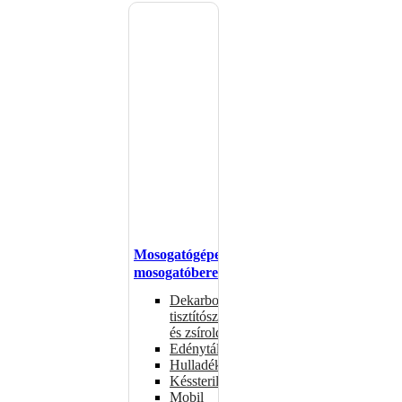
Mosogatógépek,
mosogatóberendezések
Dekarbonizáló
tisztítószerek
és zsíroldók
Edénytálcák
Hulladékdarálók
Késsterilizátorok
Mobil