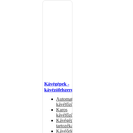
Kávégépek -
kávézófelszerelés
Automata
kávéfőzők
Karos
kávéfőzők
Kávégépek
tartozékai
Kávéőrlők