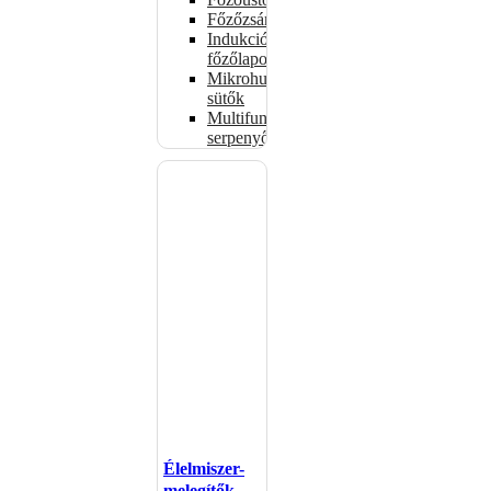
Főzőzsámolyok
Indukciós
főzőlapok
Mikrohullámú
sütők
Multifunkciós
serpenyők
Élelmiszer-
melegítők