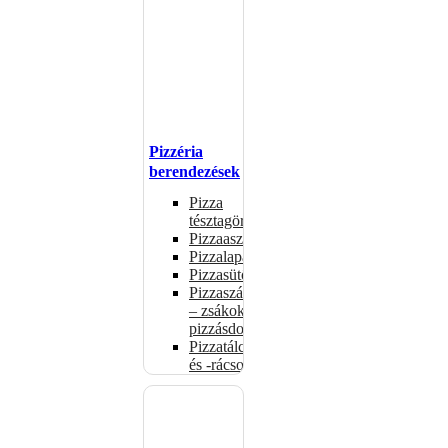
Pizzéria
berendezések
Pizza
tésztagörgők
Pizzaasztalok
Pizzalapátok
Pizzasütők
Pizzaszállítás
– zsákok,
pizzásdobozok
Pizzatálcák
és -rácsok