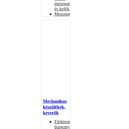
mosogatók
és kefék
Mosogatógépkosarak
Mechanikus
készülékek,
keverők
Elektromos
burgonyahámozók