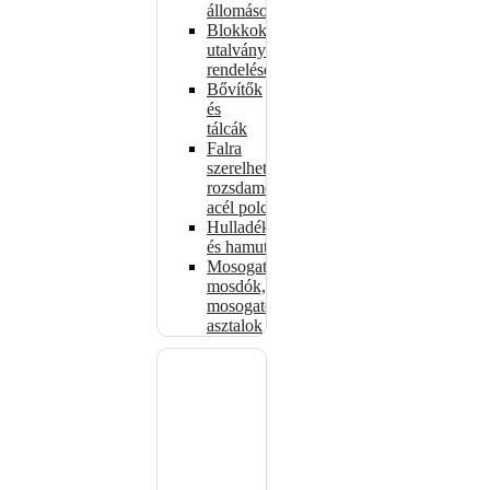
állomások
Blokkok
utalványokhoz,
rendelésekhez
Bővítők
és
tálcák
Falra
szerelhető
rozsdamentes
acél polcok
Hulladékkosarak
és hamutartók
Mosogatók,
mosdók,
mosogató
asztalok