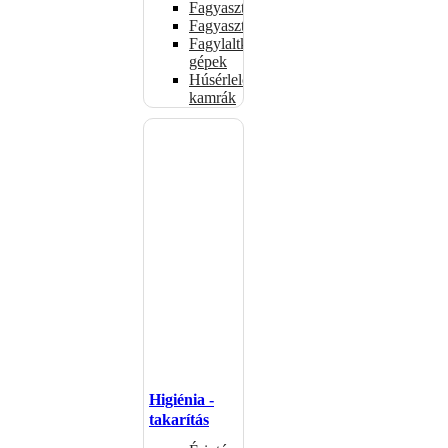
Fagyasztóládák
Fagyasztószekrények
Fagylaltkészítő
gépek
Húsérlelő
kamrák
Higiénia -
takarítás