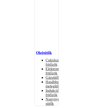
Olajsütők
Cukrászati
fritőzök
Elektromos
fritőzök
Gázsütők
Hasábburgonya
melegítők
Indukciós
fritőzök
Nagynyomású
sütők