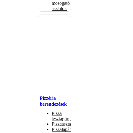
mosogató
asztalok
Pizzéria
berendezések
Pizza
tésztagörgők
Pizzaasztalok
Pizzalapátok