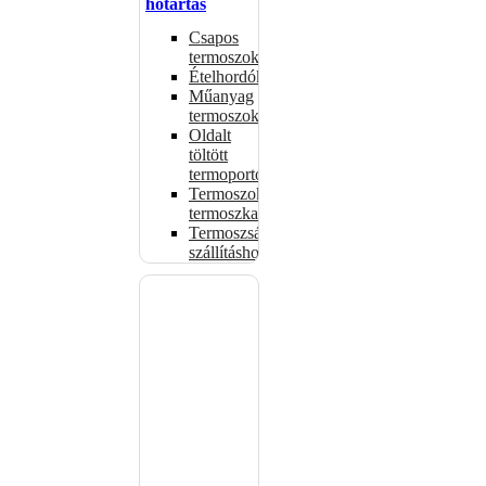
hőtartás
Csapos
termoszok
Ételhordók
Műanyag
termoszok
Oldalt
töltött
termoportok
Termoszok,
termoszkannák
Termoszsákok
szállításhoz