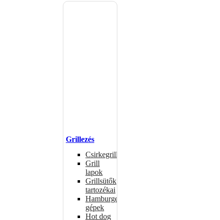
Grillezés
Csirkegrillek
Grill
lapok
Grillsütők
tartozékai
Hamburgerformázó
gépek
Hot dog