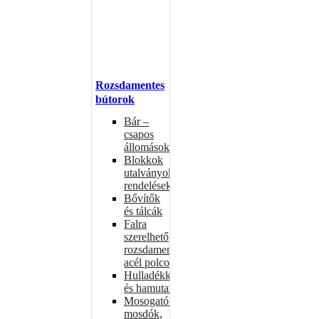
Rozsdamentes
bútorok
Bár –
csapos
állomások
Blokkok
utalványokhoz,
rendelésekhez
Bővítők
és tálcák
Falra
szerelhető
rozsdamentes
acél polcok
Hulladékkosarak
és hamutartók
Mosogatók,
mosdók,