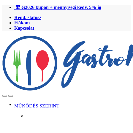
Ugrás
Ugrás
🎁 G2026 kupon + mennyiségi kedv. 5%-ig
a
a
Rend. státusz
navigációhoz
tartalomra
Fiókom
Kapcsolat
Open
Close
MŰKÖDÉS SZERINT