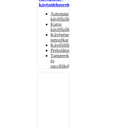
kávézófelszerelés
Automata
kávéfőzők
Karos
kávéfőzők
Kávégépek
tartozékai
Kávéőrlők
Perkolátorok
Tamperek
és
zaccfiókok