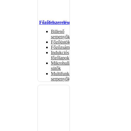
Főzőfelszerelések
Billenő
serpenyők
Főzőüstök
Főzőzsámolyok
Indukciós
főzőlapok
Mikrohullámú
sütők
Multifunkciós
serpenyők