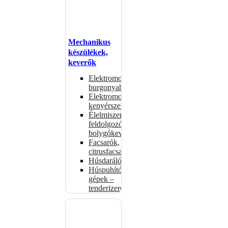
Mechanikus
készülékek,
keverők
Elektromos
burgonyahámozók
Elektromos
kenyérszeletelők
Élelmiszer-
feldolgozók –
bolygókeverők
Facsarók,
citrusfacsarók
Húsdarálók
Húspuhító
gépek –
tenderizerek