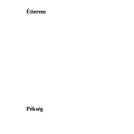
Étterem
Pékség