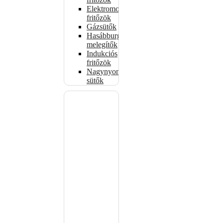
Elektromos
fritőzök
Gázsütők
Hasábburgonya
melegítők
Indukciós
fritőzök
Nagynyomású
sütők