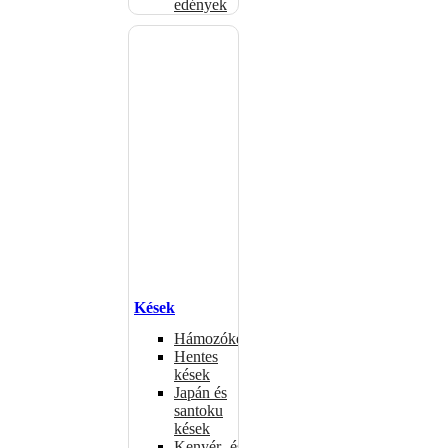
edények
Kések
Hámozókések
Hentes
kések
Japán és
santoku
kések
Kenyér- és