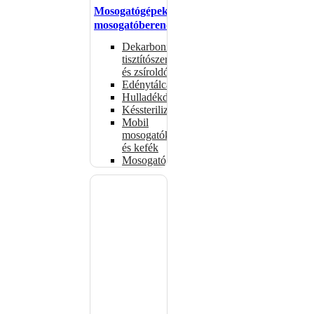
Mosogatógépek,
mosogatóberendezések
Dekarbonizáló
tisztítószerek
és zsíroldók
Edénytálcák
Hulladékdarálók
Késsterilizátorok
Mobil
mosogatók
és kefék
Mosogatógépkosarak