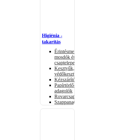
Higiénia -
takarítás
Érintésmentes
mosdók és
csaptelepek
Kesztyűk,
védőkesztyűk
Kézszárítók
Papírtörlő-
adagolók
Rovarcsapdák
Szappanadagolók