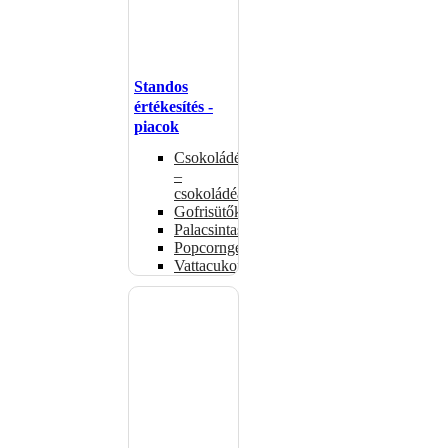
Standos
értékesítés -
piacok
Csokoládémelegítők
–
csokoládéadagolók
Gofrisütők
Palacsintasütők
Popcorngépek
Vattacukorgép