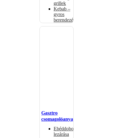
grillek
Kebab –
gyros
berendezés
Gasztro
csomagolóanyagok
Ebéddobozok
lezárása