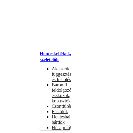
Henteskellékek,
szeletelők
Akasztók
függesztéshez
és füstöléshez
Baromfi
feldolgozó
eszközök,
kopasztók
Csontfűrészek
Füstölők
Hentesbalták,
bárdok
Húsaprítók