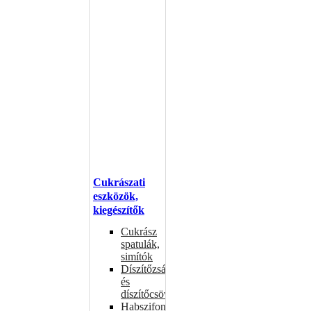
Cukrászati
eszközök,
kiegészítők
Cukrász
spatulák,
simítók
Díszítőzsákok
és
díszítőcsövek
Habszifonok