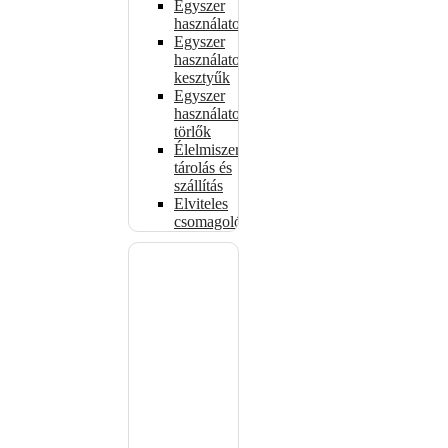
Egyszer
használatos
Egyszer
használatos
kesztyűk
Egyszer
használatos
törlők
Élelmiszer-
tárolás és
szállítás
Elviteles
csomagolóanyagok