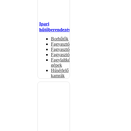
Ipari
hűtőberendezések
Borhűtők
Fagyasztóasztalok
Fagyasztóládák
Fagyasztószekrények
Fagylaltkészítő
gépek
Húsérlelő
kamrák