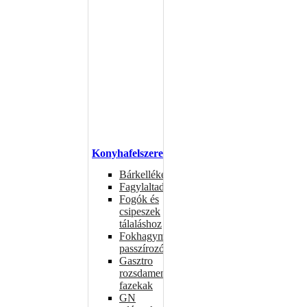
Konyhafelszerelés
Bárkellékek
Fagylaltadagolók
Fogók és
csipeszek
tálaláshoz
Fokhagymaprések,
passzírozók
Gasztro
rozsdamentes
fazekak
GN