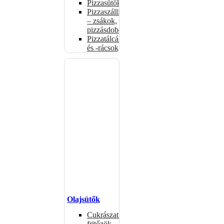
Pizzasütők
Pizzaszállítás
– zsákok,
pizzásdobozok
Pizzatálcák
és -rácsok
Olajsütők
Cukrászati
fritőzök