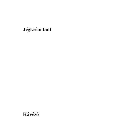
Jégkrém bolt
Kávézó