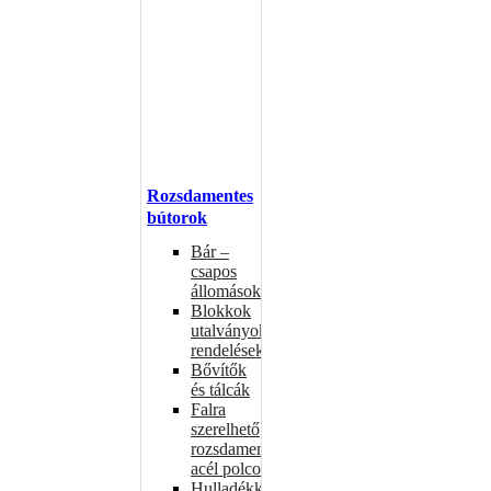
Rozsdamentes
bútorok
Bár –
csapos
állomások
Blokkok
utalványokhoz,
rendelésekhez
Bővítők
és tálcák
Falra
szerelhető
rozsdamentes
acél polcok
Hulladékkosarak