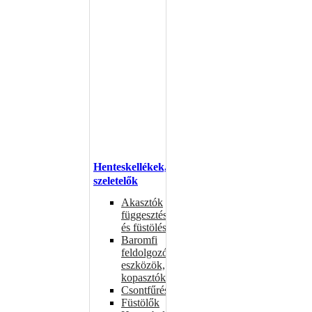
Henteskellékek,
szeletelők
Akasztók
függesztéshez
és füstöléshez
Baromfi
feldolgozó
eszközök,
kopasztók
Csontfűrészek
Füstölők