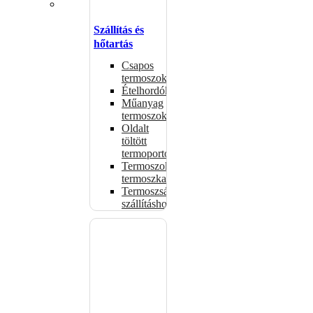
Szállítás és
hőtartás
Csapos
termoszok
Ételhordók
Műanyag
termoszok
Oldalt
töltött
termoportok
Termoszok,
termoszkannák
Termoszsákok
szállításhoz