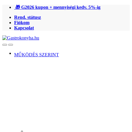
Ugrás
Ugrás
🎁 G2026 kupon + mennyiségi kedv. 5%-ig
a
a
Rend. státusz
navigációhoz
tartalomra
Fiókom
Kapcsolat
Open
Close
MŰKÖDÉS SZERINT