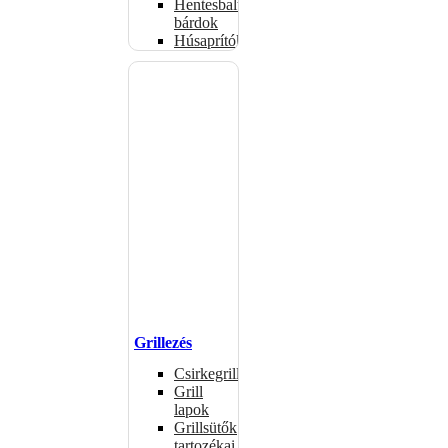
Hentesbalták,
bárdok
Húsaprítók
Grillezés
Csirkegrillek
Grill
lapok
Grillsütők
tartozékai