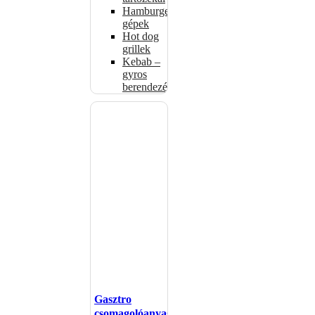
Hamburgerformázó
gépek
Hot dog
grillek
Kebab –
gyros
berendezés
Gasztro
csomagolóanyagok