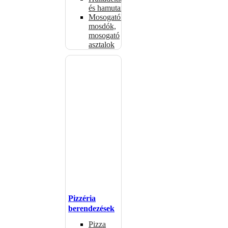
és hamutartók
Mosogatók,
mosdók,
mosogató
asztalok
Pizzéria
berendezések
Pizza