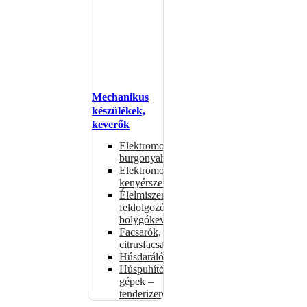
Mechanikus
készülékek,
keverők
Elektromos
burgonyahámozók
Elektromos
kenyérszeletelők
Élelmiszer-
feldolgozók –
bolygókeverők
Facsarók,
citrusfacsarók
Húsdarálók
Húspuhító
gépek –
tenderizerek