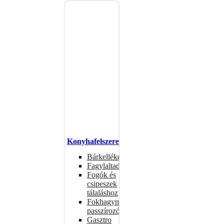
Konyhafelszerelés
Bárkellékek
Fagylaltadagolók
Fogók és
csipeszek
tálaláshoz
Fokhagymaprések,
passzírozók
Gasztro