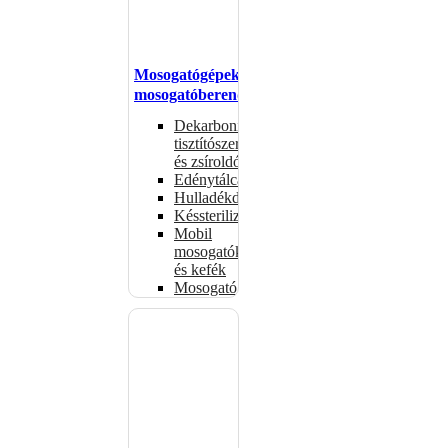
Mosogatógépek,
mosogatóberendezések
Dekarbonizáló
tisztítószerek
és zsíroldók
Edénytálcák
Hulladékdarálók
Késsterilizátorok
Mobil
mosogatók
és kefék
Mosogatógépkosarak