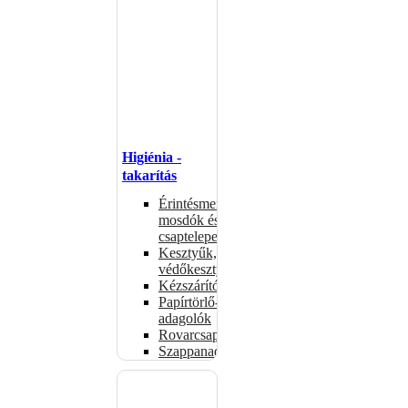
Higiénia -
takarítás
Érintésmentes
mosdók és
csaptelepek
Kesztyűk,
védőkesztyűk
Kézszárítók
Papírtörlő-
adagolók
Rovarcsapdák
Szappanadagolók