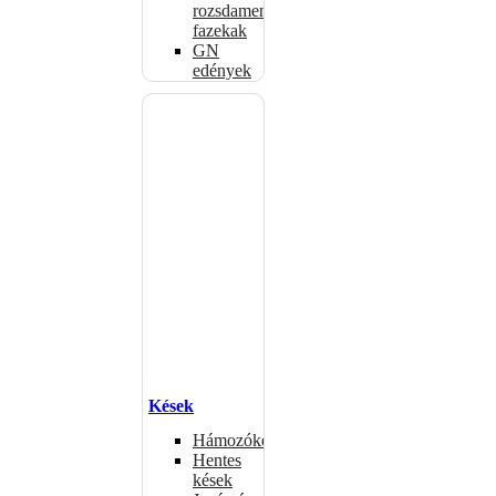
rozsdamentes
fazekak
GN
edények
Kések
Hámozókések
Hentes
kések