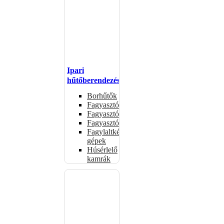
Ipari
hűtőberendezések
Borhűtők
Fagyasztóasztalok
Fagyasztóládák
Fagyasztószekrények
Fagylaltkészítő
gépek
Húsérlelő
kamrák