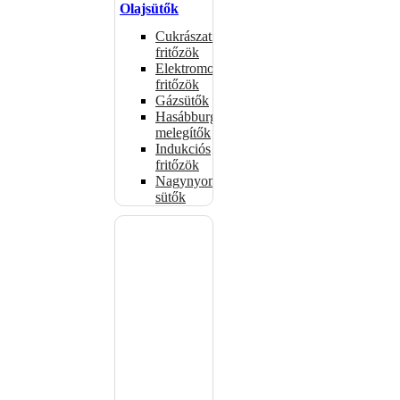
Olajsütők
Cukrászati
fritőzök
Elektromos
fritőzök
Gázsütők
Hasábburgonya
melegítők
Indukciós
fritőzök
Nagynyomású
sütők