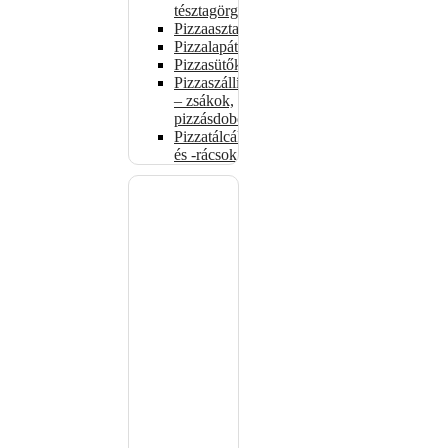
tésztagörgők
Pizzaasztalok
Pizzalapátok
Pizzasütők
Pizzaszállítás
– zsákok,
pizzásdobozok
Pizzatálcák
és -rácsok