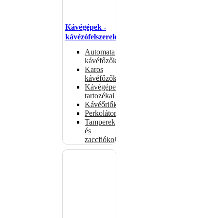
Kávégépek -
kávézófelszerelés
Automata
kávéfőzők
Karos
kávéfőzők
Kávégépek
tartozékai
Kávéőrlők
Perkolátorok
Tamperek
és
zaccfiókok