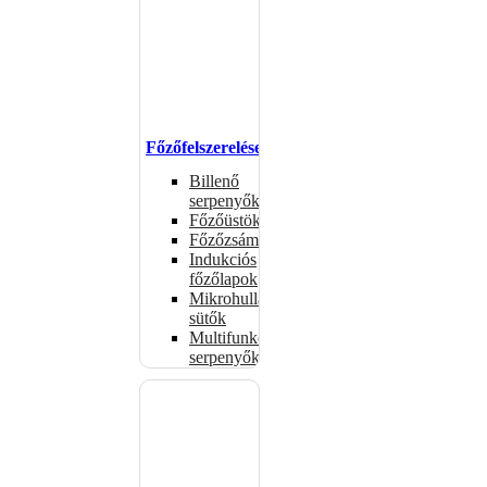
Főzőfelszerelések
Billenő
serpenyők
Főzőüstök
Főzőzsámolyok
Indukciós
főzőlapok
Mikrohullámú
sütők
Multifunkciós
serpenyők