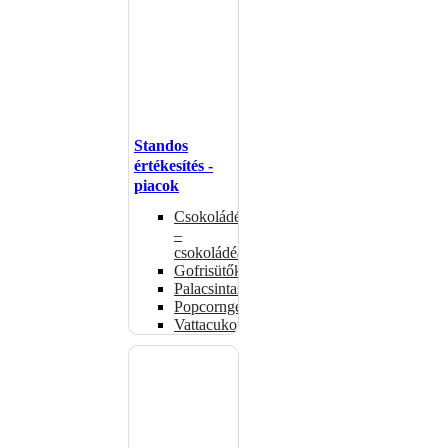
Standos
értékesítés -
piacok
Csokoládémelegítők
–
csokoládéadagolók
Gofrisütők
Palacsintasütők
Popcorngépek
Vattacukorgép