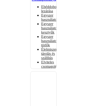
Ebéddobozok
lezárása
Egyszer
használatos
Egyszer
használatos
kesztyűk
Egyszer
használatos
törlők
Élelmiszer-
tárolás és
szállítás
Elviteles
csomagolóanyagok