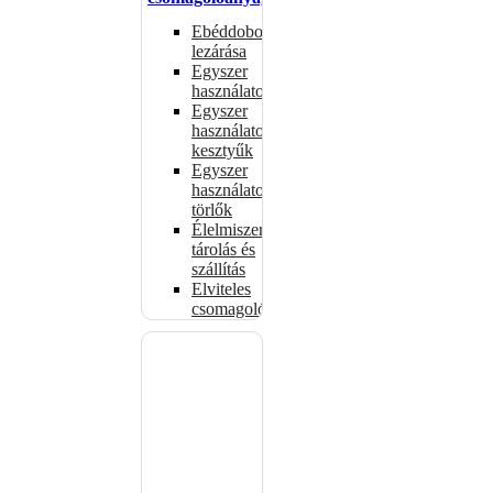
Ebéddobozok
lezárása
Egyszer
használatos
Egyszer
használatos
kesztyűk
Egyszer
használatos
törlők
Élelmiszer-
tárolás és
szállítás
Elviteles
csomagolóanyagok