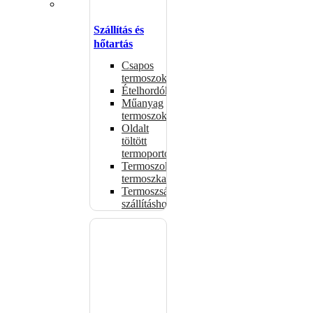
Szállítás és
hőtartás
Csapos
termoszok
Ételhordók
Műanyag
termoszok
Oldalt
töltött
termoportok
Termoszok,
termoszkannák
Termoszsákok
szállításhoz