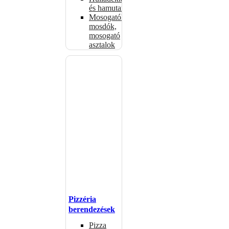
és hamutartók
Mosogatók,
mosdók,
mosogató
asztalok
Pizzéria
berendezések
Pizza