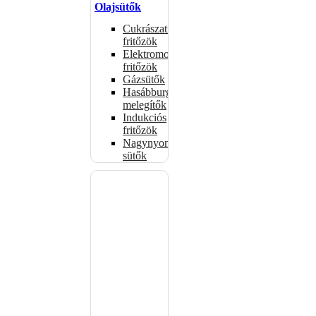
Olajsütők
Cukrászati
fritőzök
Elektromos
fritőzök
Gázsütők
Hasábburgonya
melegítők
Indukciós
fritőzök
Nagynyomású
sütők