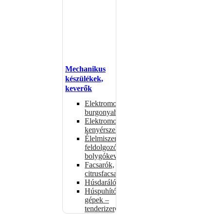
Mechanikus
készülékek,
keverők
Elektromos
burgonyahámozók
Elektromos
kenyérszeletelők
Élelmiszer-
feldolgozók –
bolygókeverők
Facsarók,
citrusfacsarók
Húsdarálók
Húspuhító
gépek –
tenderizerek