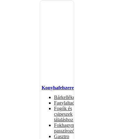
Konyhafelszerelés
Bárkellékek
Fagylaltadagolók
Fogók és
csipeszek
tálaláshoz
Fokhagymaprések,
passzírozók
Gasztro