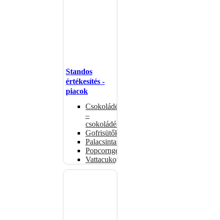
Standos
értékesítés -
piacok
Csokoládémelegítők
–
csokoládéadagolók
Gofrisütők
Palacsintasütők
Popcorngépek
Vattacukorgép