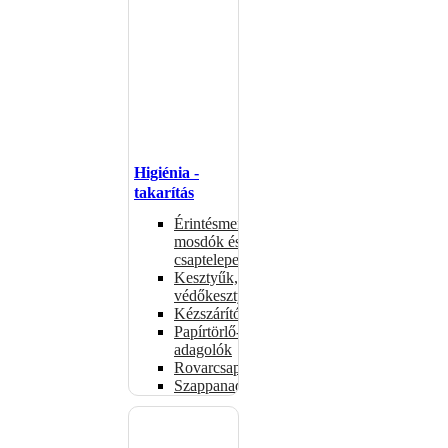
Higiénia -
takarítás
Érintésmentes
mosdók és
csaptelepek
Kesztyűk,
védőkesztyűk
Kézszárítók
Papírtörlő-
adagolók
Rovarcsapdák
Szappanadagolók