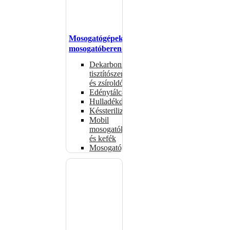
Mosogatógépek,
mosogatóberendezések
Dekarbonizáló
tisztítószerek
és zsíroldók
Edénytálcák
Hulladékdarálók
Késsterilizátorok
Mobil
mosogatók
és kefék
Mosogatógépkosarak