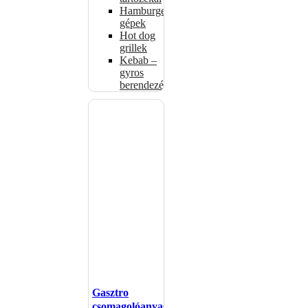
Hamburgerformázó
gépek
Hot dog
grillek
Kebab –
gyros
berendezés
Gasztro
csomagolóanyagok