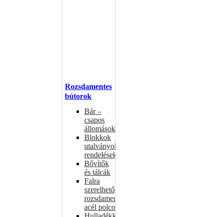
Rozsdamentes
bútorok
Bár –
csapos
állomások
Blokkok
utalványokhoz,
rendelésekhez
Bővítők
és tálcák
Falra
szerelhető
rozsdamentes
acél polcok
Hulladékkosarak