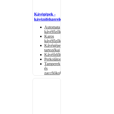
Kávégépek -
kávézófelszerelés
Automata
kávéfőzők
Karos
kávéfőzők
Kávégépek
tartozékai
Kávéőrlők
Perkolátorok
Tamperek
és
zaccfiókok