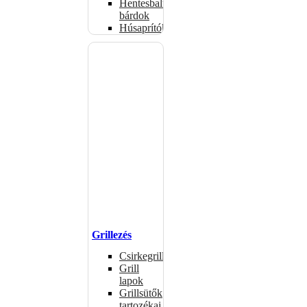
Hentesbalták,
bárdok
Húsaprítók
Grillezés
Csirkegrillek
Grill
lapok
Grillsütők
tartozékai