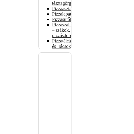
tésztagörgők
Pizzaasztalok
Pizzalapátok
Pizzasütők
Pizzaszállítás
– zsákok,
pizzásdobozok
Pizzatálcák
és -rácsok