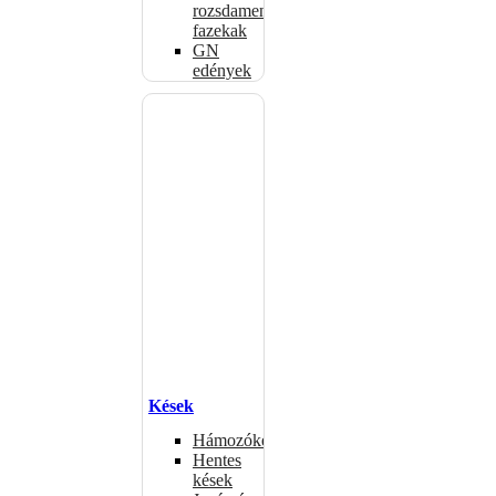
rozsdamentes
fazekak
GN
edények
Kések
Hámozókések
Hentes
kések