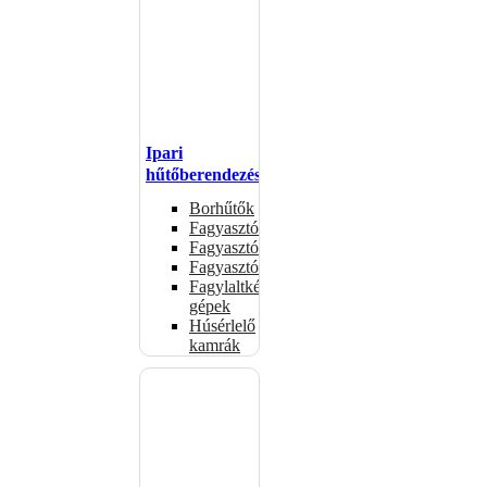
Ipari
hűtőberendezések
Borhűtők
Fagyasztóasztalok
Fagyasztóládák
Fagyasztószekrények
Fagylaltkészítő
gépek
Húsérlelő
kamrák