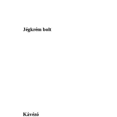
Jégkrém bolt
Kávézó