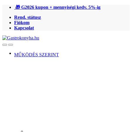
Ugrás
Ugrás
🎁 G2026 kupon + mennyiségi kedv. 5%-ig
a
a
Rend. státusz
navigációhoz
tartalomra
Fiókom
Kapcsolat
Open
Close
MŰKÖDÉS SZERINT