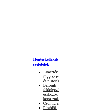
Henteskellékek,
szeletelők
Akasztók
függesztéshez
és füstöléshez
Baromfi
feldolgozó
eszközök,
kopasztók
Csontfűrészek
Füstölők