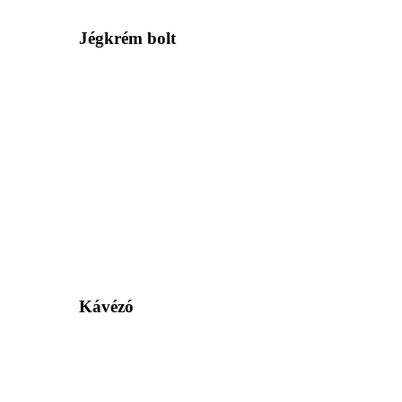
Jégkrém bolt
Kávézó