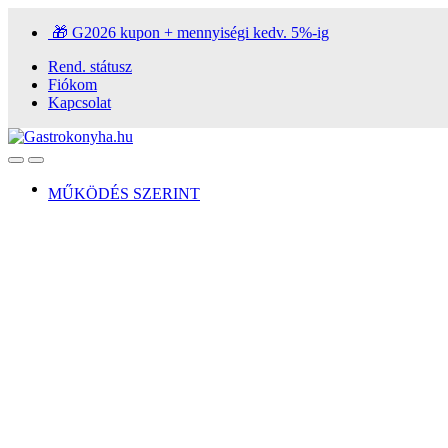
Ugrás
Ugrás
🎁 G2026 kupon + mennyiségi kedv. 5%-ig
a
a
navigációhoz
tartalomra
Rend. státusz
Fiókom
Kapcsolat
Open
Close
MŰKÖDÉS SZERINT