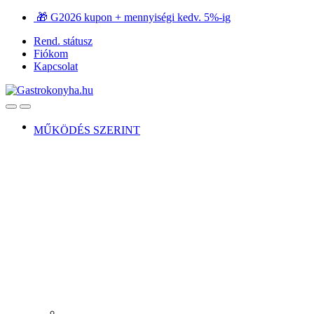
Ugrás
Ugrás
🎁 G2026 kupon + mennyiségi kedv. 5%-ig
a
a
Rend. státusz
navigációhoz
tartalomra
Fiókom
Kapcsolat
Open
Close
MŰKÖDÉS SZERINT