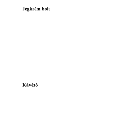
Jégkrém bolt
Kávézó