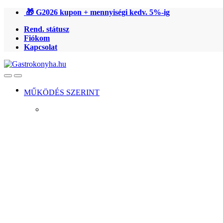
Ugrás
Ugrás
🎁 G2026 kupon + mennyiségi kedv. 5%-ig
a
a
Rend. státusz
navigációhoz
tartalomra
Fiókom
Kapcsolat
Open
Close
MŰKÖDÉS SZERINT