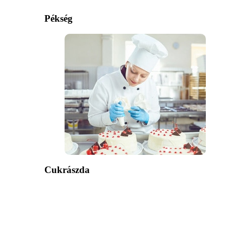
Pékség
Cukrászda