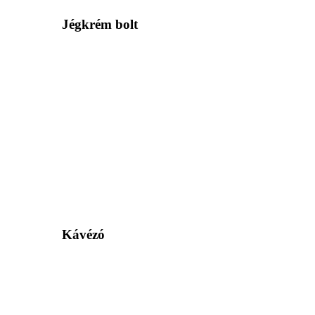
Jégkrém bolt
Kávézó