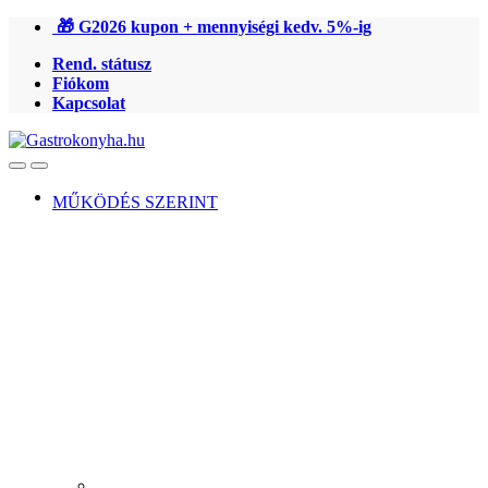
Ugrás
Ugrás
🎁 G2026 kupon + mennyiségi kedv. 5%-ig
a
a
Rend. státusz
navigációhoz
tartalomra
Fiókom
Kapcsolat
Open
Close
MŰKÖDÉS SZERINT