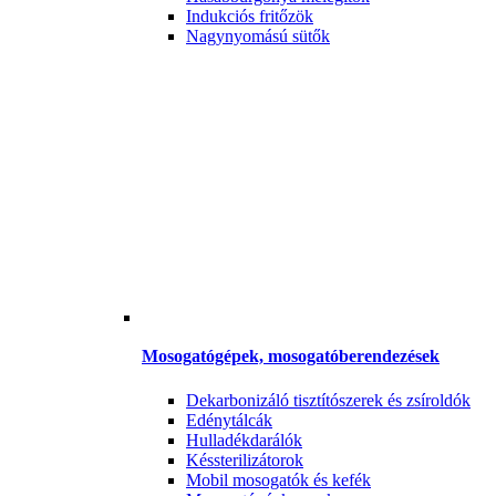
Indukciós fritőzök
Nagynyomású sütők
Mosogatógépek, mosogatóberendezések
Dekarbonizáló tisztítószerek és zsíroldók
Edénytálcák
Hulladékdarálók
Késsterilizátorok
Mobil mosogatók és kefék