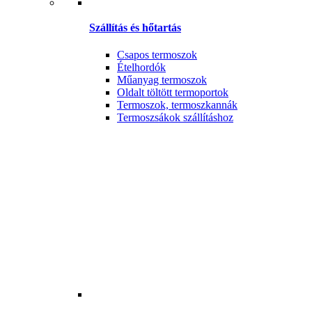
Szállítás és hőtartás
Csapos termoszok
Ételhordók
Műanyag termoszok
Oldalt töltött termoportok
Termoszok, termoszkannák
Termoszsákok szállításhoz