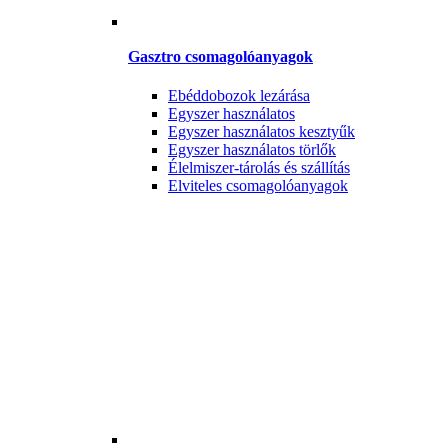
Gasztro csomagolóanyagok
Ebéddobozok lezárása
Egyszer használatos
Egyszer használatos kesztyűk
Egyszer használatos törlők
Élelmiszer-tárolás és szállítás
Elviteles csomagolóanyagok