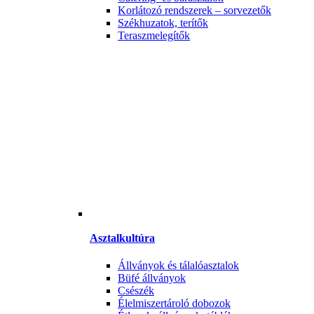
Korlátozó rendszerek – sorvezetők
Székhuzatok, terítők
Teraszmelegítők
Asztalkultúra
Állványok és tálalóasztalok
Büfé állványok
Csészék
Élelmiszertároló dobozok