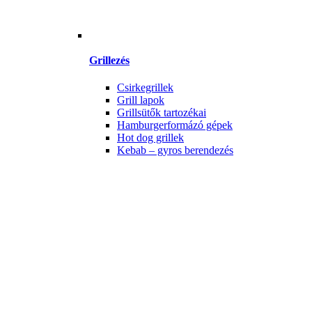
Grillezés
Csirkegrillek
Grill lapok
Grillsütők tartozékai
Hamburgerformázó gépek
Hot dog grillek
Kebab – gyros berendezés