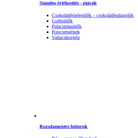
Standos értékesítés - piacok
Csokoládémelegítők – csokoládéadagolók
Gofrisütők
Palacsintasütők
Popcorngépek
Vattacukorgép
Rozsdamentes bútorok