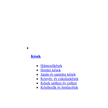
Kések
Hámozókések
Hentes kések
Japán és santoku kések
Kenyér- és cukrászkések
Kések sajthoz és vajhoz
Késélezők és fenőacélok