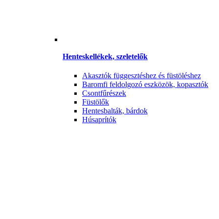
Henteskellékek, szeletelők
Akasztók függesztéshez és füstöléshez
Baromfi feldolgozó eszközök, kopasztók
Csontfűrészek
Füstölők
Hentesbalták, bárdok
Húsaprítók