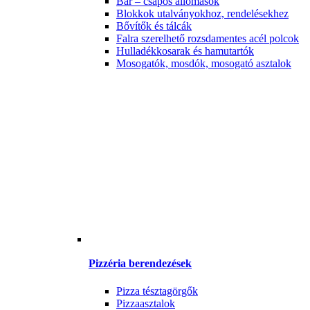
Bár – csapos állomások
Blokkok utalványokhoz, rendelésekhez
Bővítők és tálcák
Falra szerelhető rozsdamentes acél polcok
Hulladékkosarak és hamutartók
Mosogatók, mosdók, mosogató asztalok
Pizzéria berendezések
Pizza tésztagörgők
Pizzaasztalok