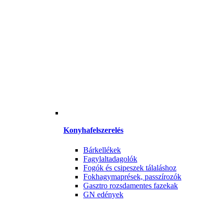
Konyhafelszerelés
Bárkellékek
Fagylaltadagolók
Fogók és csipeszek tálaláshoz
Fokhagymaprések, passzírozók
Gasztro rozsdamentes fazekak
GN edények