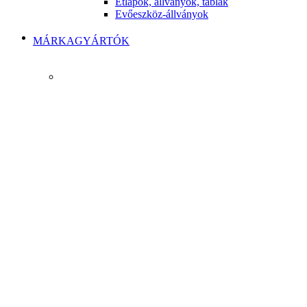
Étlapok, állványok, táblák
Evőeszköz-állványok
MÁRKAGYÁRTÓK