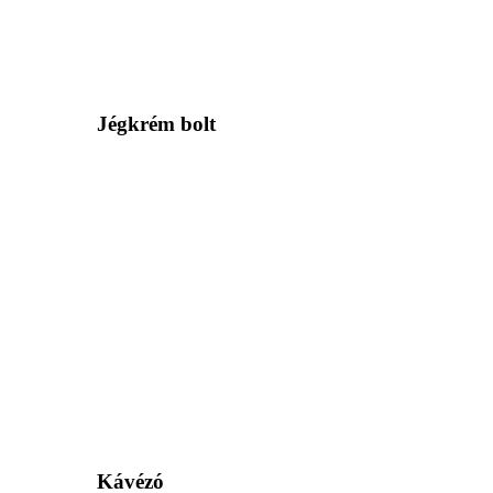
Jégkrém bolt
Kávézó