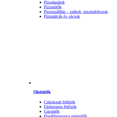
Pizzalapátok
Pizzasütők
Pizzaszállítás – zsákok, pizzásdobozok
Pizzatálcák és -rácsok
Olajsütők
Cukrászati fritőzök
Elektromos fritőzök
Gázsütők
Hasábburgonya melegítők