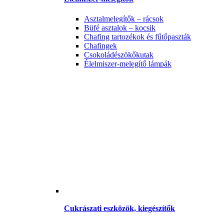
Asztalmelegítők – rácsok
Büfé asztalok – kocsik
Chafing tartozékok és fűtőpaszták
Chafingek
Csokoládészökőkutak
Élelmiszer-melegítő lámpák
Cukrászati eszközök, kiegészítők