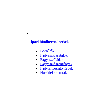
Ipari hűtőberendezések
Borhűtők
Fagyasztóasztalok
Fagyasztóládák
Fagyasztószekrények
Fagylaltkészítő gépek
Húsérlelő kamrák