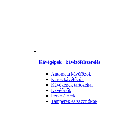
Kávégépek - kávézófelszerelés
Automata kávéfőzők
Karos kávéfőzők
Kávégépek tartozékai
Kávéőrlők
Perkolátorok
Tamperek és zaccfiókok