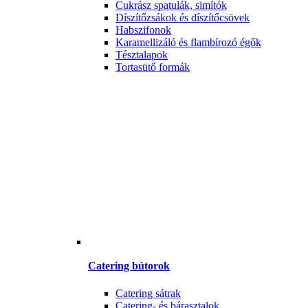
Cukrász spatulák, simítók
Díszítőzsákok és díszítőcsövek
Habszifonok
Karamellizáló és flambírozó égők
Tésztalapok
Tortasütő formák
Catering bútorok
Catering sátrak
Catering- és bárasztalok