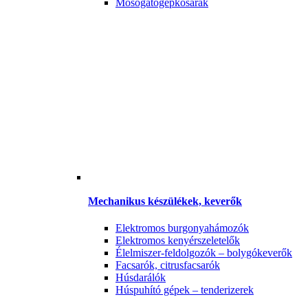
Mosogatógépkosarak
Mechanikus készülékek, keverők
Elektromos burgonyahámozók
Elektromos kenyérszeletelők
Élelmiszer-feldolgozók – bolygókeverők
Facsarók, citrusfacsarók
Húsdarálók
Húspuhító gépek – tenderizerek