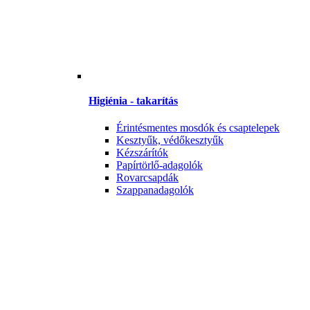
Higiénia - takarítás
Érintésmentes mosdók és csaptelepek
Kesztyűk, védőkesztyűk
Kézszárítók
Papírtörlő-adagolók
Rovarcsapdák
Szappanadagolók