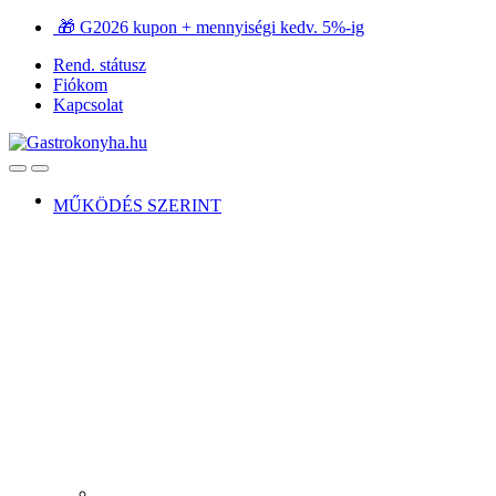
Ugrás
Ugrás
🎁 G2026 kupon + mennyiségi kedv. 5%-ig
a
a
Rend. státusz
navigációhoz
tartalomra
Fiókom
Kapcsolat
Open
Close
MŰKÖDÉS SZERINT