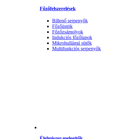
Főzőfelszerelések
Billenő serpenyők
Főzőüstök
Főzőzsámolyok
Indukciós főzőlapok
Mikrohullámú sütők
Multifunkciós serpenyők
Élelmiszer-melegítők