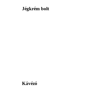
Jégkrém bolt
Kávézó