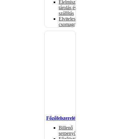
Élelmiszer-
tárolás és
szállítás
Elviteles
csomagolóanyagok
Főzőfelszerelések
Billenő
serpenyők
Főzőüstök