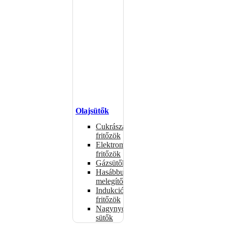
Olajsütők
Cukrászati
fritőzök
Elektromos
fritőzök
Gázsütők
Hasábburgonya
melegítők
Indukciós
fritőzök
Nagynyomású
sütők