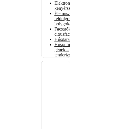
Elektromos
kenyérszeletelők
Élelmiszer-
feldolgozók –
bolygókeverők
Facsarók,
citrusfacsarók
Húsdarálók
Húspuhító
gépek –
tenderizerek