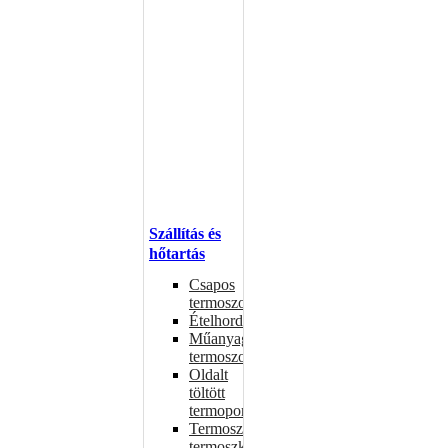
Szállítás és
hőtartás
Csapos
termoszok
Ételhordók
Műanyag
termoszok
Oldalt
töltött
termoportok
Termoszok,
termoszkannák