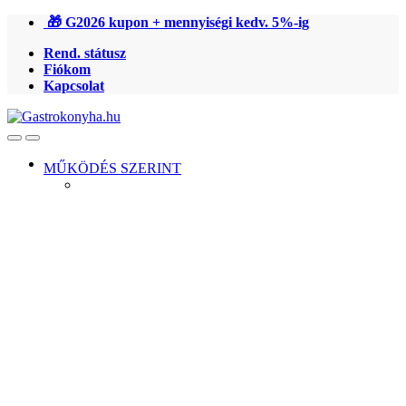
Ugrás
Ugrás
🎁 G2026 kupon + mennyiségi kedv. 5%-ig
a
a
Rend. státusz
navigációhoz
tartalomra
Fiókom
Kapcsolat
Open
Close
MŰKÖDÉS SZERINT