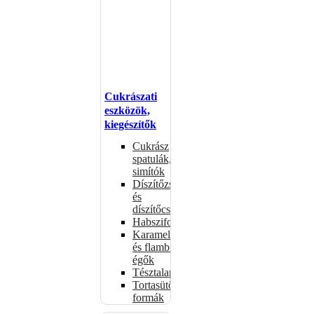
Cukrászati
eszközök,
kiegészítők
Cukrász
spatulák,
simítók
Díszítőzsákok
és
díszítőcsövek
Habszifonok
Karamellizáló
és flambírozó
égők
Tésztalapok
Tortasütő
formák