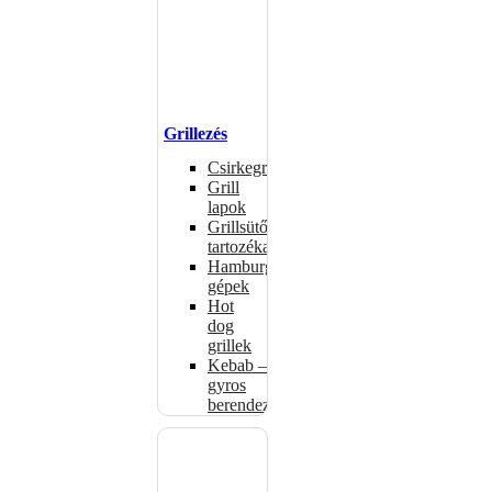
Grillezés
Csirkegrillek
Grill
lapok
Grillsütők
tartozékai
Hamburgerformázó
gépek
Hot
dog
grillek
Kebab –
gyros
berendezés