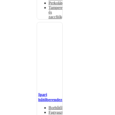
Perkolátorok
Tamperek
és
zaccfiókok
Ipari
hűtőberendezések
Borhűtők
Fagyasztóasztalok