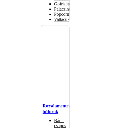
Gofrisütők
Palacsintasütők
Popcorngépek
Vattacukorgép
Rozsdamentes
bútorok
Bár –
csapos