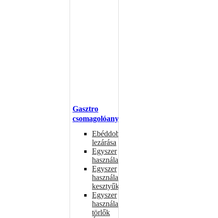
Gasztro
csomagolóanyagok
Ebéddobozok
lezárása
Egyszer
használatos
Egyszer
használatos
kesztyűk
Egyszer
használatos
törlők