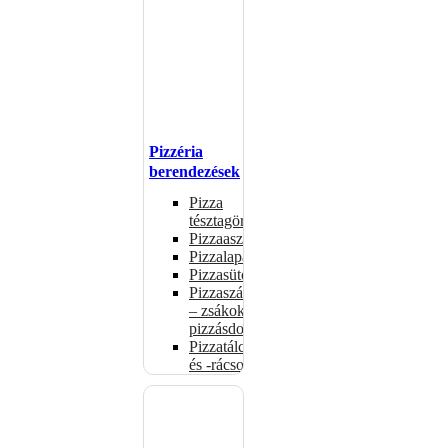
Pizzéria
berendezések
Pizza
tésztagörgők
Pizzaasztalok
Pizzalapátok
Pizzasütők
Pizzaszállítás
– zsákok,
pizzásdobozok
Pizzatálcák
és -rácsok