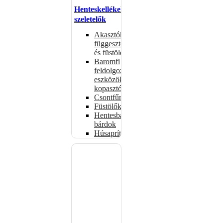
Henteskellékek,
szeletelők
Akasztók
függesztéshez
és füstöléshez
Baromfi
feldolgozó
eszközök,
kopasztók
Csontfűrészek
Füstölők
Hentesbalták,
bárdok
Húsaprítók