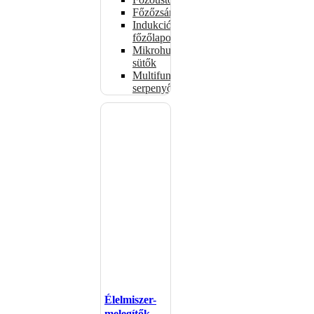
Főzőzsámolyok
Indukciós
főzőlapok
Mikrohullámú
sütők
Multifunkciós
serpenyők
Élelmiszer-
melegítők