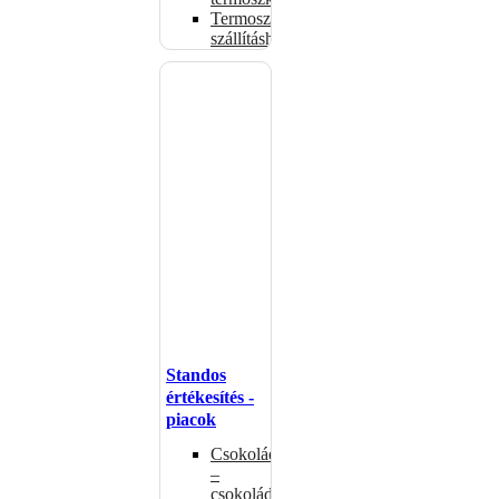
Termoszsákok
szállításhoz
Standos
értékesítés -
piacok
Csokoládémelegítők
–
csokoládéadagolók