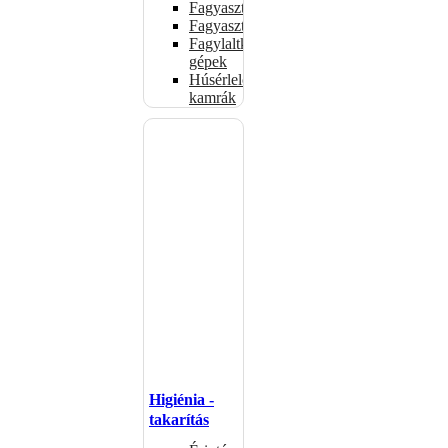
Fagyasztóládák
Fagyasztószekrények
Fagylaltkészítő
gépek
Húsérlelő
kamrák
Higiénia -
takarítás