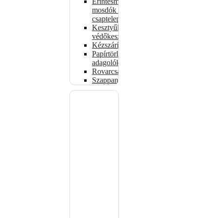
Érintésmentes
mosdók és
csaptelepek
Kesztyűk,
védőkesztyűk
Kézszárítók
Papírtörlő-
adagolók
Rovarcsapdák
Szappanadagolók