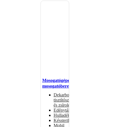
Mosogatógépek,
mosogatóberendezések
Dekarbonizáló
tisztítószerek
és zsíroldók
Edénytálcák
Hulladékdarálók
Késsterilizátorok
Mobil