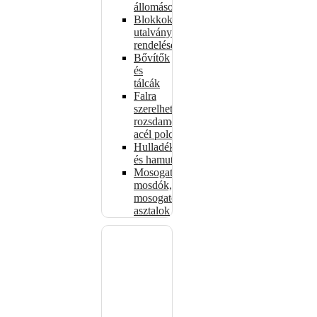
állomások
Blokkok
utalványokhoz,
rendelésekhez
Bővítők
és
tálcák
Falra
szerelhető
rozsdamentes
acél polcok
Hulladékkosarak
és hamutartók
Mosogatók,
mosdók,
mosogató
asztalok