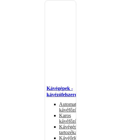
Kávégépek -
kávézófelszerelés
Automata
kávéfőzők
Karos
kávéfőzők
Kávégépek
tartozékai
Kávéőrlők