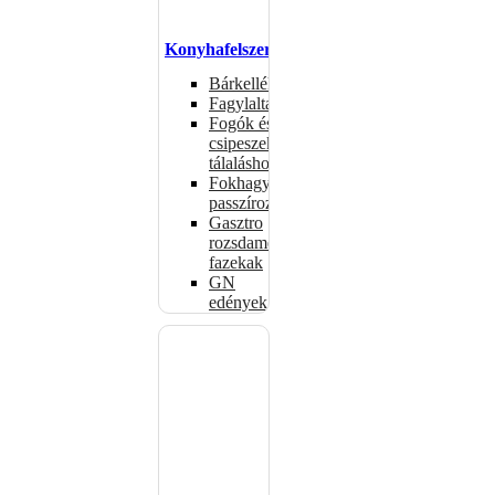
Konyhafelszerelés
Bárkellékek
Fagylaltadagolók
Fogók és
csipeszek
tálaláshoz
Fokhagymaprések,
passzírozók
Gasztro
rozsdamentes
fazekak
GN
edények