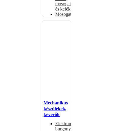
mosogatók
és kefék
Mosogatógépkosarak
Mechanikus
készülékek,
keverők
Elektromos
burgonyahámozók