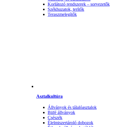
Korlátozó rendszerek – sorvezetők
Székhuzatok, terítők
Teraszmelegítők
Asztalkultúra
Állványok és tálalóasztalok
Büfé állványok
Csészék
Élelmiszertároló dobozok