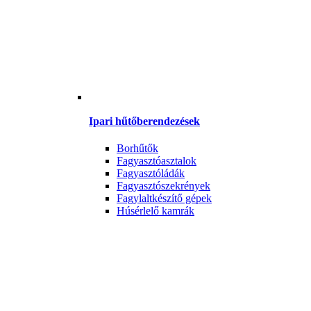
Ipari hűtőberendezések
Borhűtők
Fagyasztóasztalok
Fagyasztóládák
Fagyasztószekrények
Fagylaltkészítő gépek
Húsérlelő kamrák