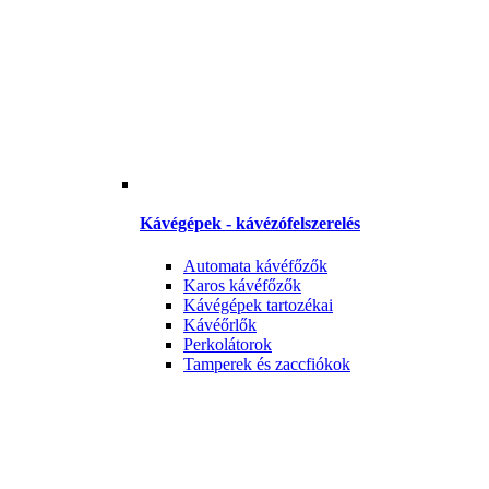
Kávégépek - kávézófelszerelés
Automata kávéfőzők
Karos kávéfőzők
Kávégépek tartozékai
Kávéőrlők
Perkolátorok
Tamperek és zaccfiókok