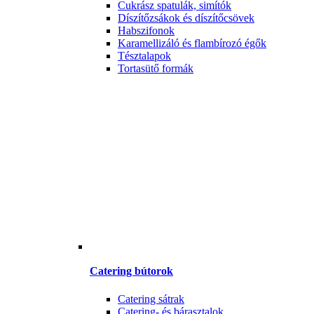
Cukrász spatulák, simítók
Díszítőzsákok és díszítőcsövek
Habszifonok
Karamellizáló és flambírozó égők
Tésztalapok
Tortasütő formák
Catering bútorok
Catering sátrak
Catering- és bárasztalok