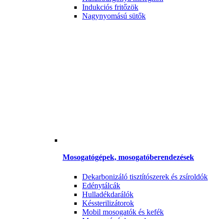
Indukciós fritőzök
Nagynyomású sütők
Mosogatógépek, mosogatóberendezések
Dekarbonizáló tisztítószerek és zsíroldók
Edénytálcák
Hulladékdarálók
Késsterilizátorok
Mobil mosogatók és kefék