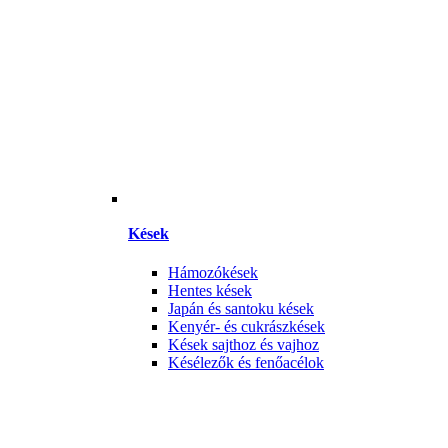
Kések
Hámozókések
Hentes kések
Japán és santoku kések
Kenyér- és cukrászkések
Kések sajthoz és vajhoz
Késélezők és fenőacélok