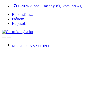
Ugrás
Ugrás
🎁 G2026 kupon + mennyiségi kedv. 5%-ig
a
a
Rend. státusz
navigációhoz
tartalomra
Fiókom
Kapcsolat
Open
Close
MŰKÖDÉS SZERINT