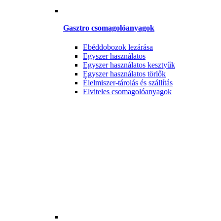
Gasztro csomagolóanyagok
Ebéddobozok lezárása
Egyszer használatos
Egyszer használatos kesztyűk
Egyszer használatos törlők
Élelmiszer-tárolás és szállítás
Elviteles csomagolóanyagok