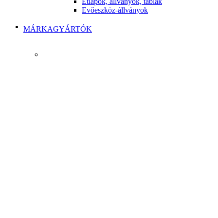
Étlapok, állványok, táblák
Evőeszköz-állványok
MÁRKAGYÁRTÓK