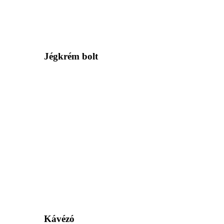
Jégkrém bolt
Kávézó