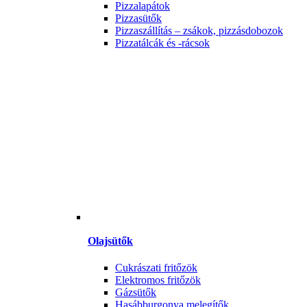
Pizzalapátok
Pizzasütők
Pizzaszállítás – zsákok, pizzásdobozok
Pizzatálcák és -rácsok
Olajsütők
Cukrászati fritőzök
Elektromos fritőzök
Gázsütők
Hasábburgonya melegítők