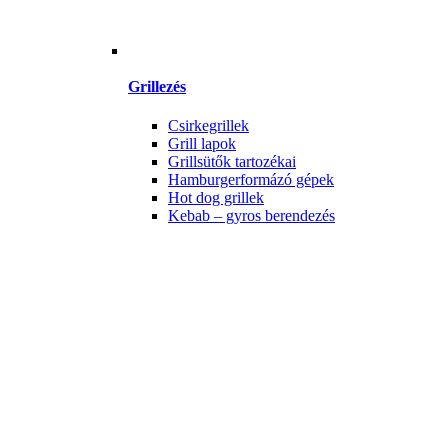
Grillezés
Csirkegrillek
Grill lapok
Grillsütők tartozékai
Hamburgerformázó gépek
Hot dog grillek
Kebab – gyros berendezés