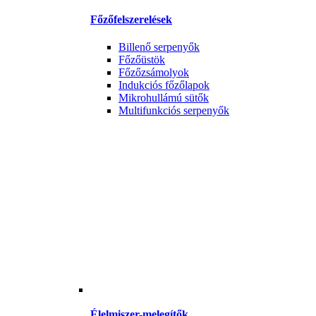
Főzőfelszerelések
Billenő serpenyők
Főzőüstök
Főzőzsámolyok
Indukciós főzőlapok
Mikrohullámú sütők
Multifunkciós serpenyők
Élelmiszer-melegítők