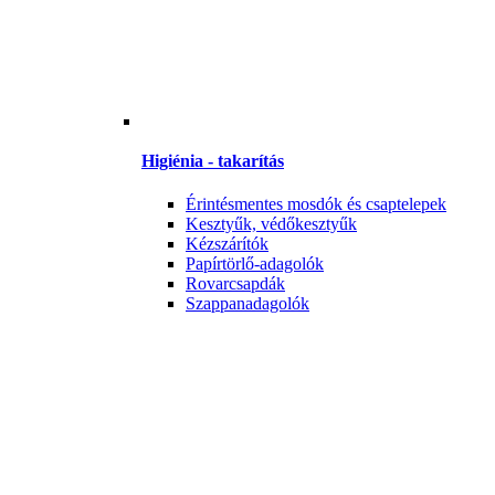
Higiénia - takarítás
Érintésmentes mosdók és csaptelepek
Kesztyűk, védőkesztyűk
Kézszárítók
Papírtörlő-adagolók
Rovarcsapdák
Szappanadagolók