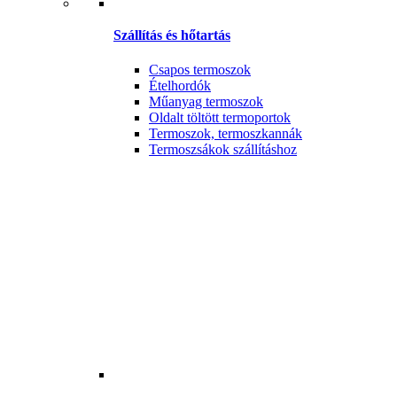
Szállítás és hőtartás
Csapos termoszok
Ételhordók
Műanyag termoszok
Oldalt töltött termoportok
Termoszok, termoszkannák
Termoszsákok szállításhoz