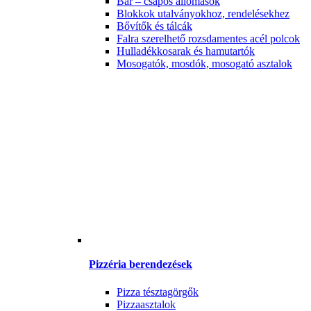
Bár – csapos állomások
Blokkok utalványokhoz, rendelésekhez
Bővítők és tálcák
Falra szerelhető rozsdamentes acél polcok
Hulladékkosarak és hamutartók
Mosogatók, mosdók, mosogató asztalok
Pizzéria berendezések
Pizza tésztagörgők
Pizzaasztalok