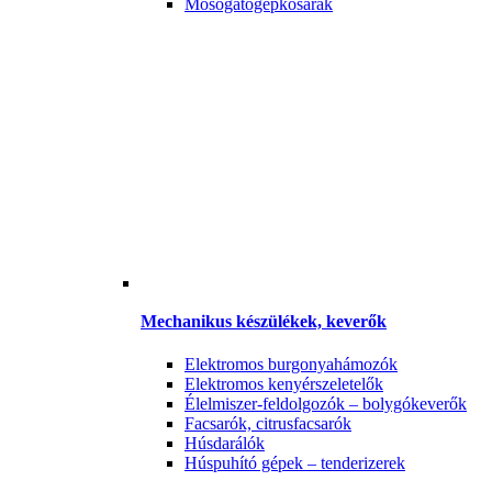
Mosogatógépkosarak
Mechanikus készülékek, keverők
Elektromos burgonyahámozók
Elektromos kenyérszeletelők
Élelmiszer-feldolgozók – bolygókeverők
Facsarók, citrusfacsarók
Húsdarálók
Húspuhító gépek – tenderizerek