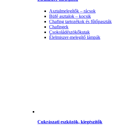
Asztalmelegítők – rácsok
Büfé asztalok – kocsik
Chafing tartozékok és fűtőpaszták
Chafingek
Csokoládészökőkutak
Élelmiszer-melegítő lámpák
Cukrászati eszközök, kiegészítők