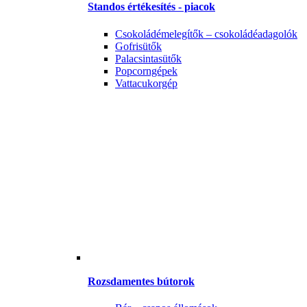
Standos értékesítés - piacok
Csokoládémelegítők – csokoládéadagolók
Gofrisütők
Palacsintasütők
Popcorngépek
Vattacukorgép
Rozsdamentes bútorok