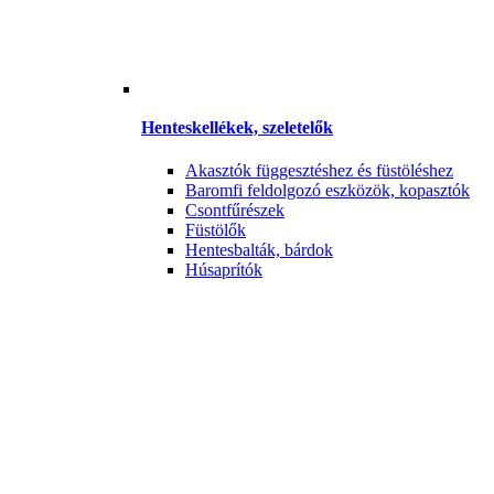
Henteskellékek, szeletelők
Akasztók függesztéshez és füstöléshez
Baromfi feldolgozó eszközök, kopasztók
Csontfűrészek
Füstölők
Hentesbalták, bárdok
Húsaprítók