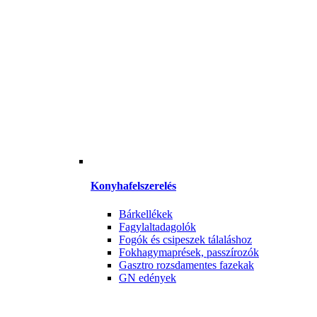
Konyhafelszerelés
Bárkellékek
Fagylaltadagolók
Fogók és csipeszek tálaláshoz
Fokhagymaprések, passzírozók
Gasztro rozsdamentes fazekak
GN edények